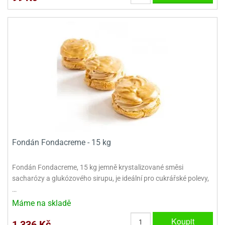
ooby-
rezové
oo
krajovačky
o
noušky
pongeBoba
o
noušky
ar
rs
ězdné
lky
Fondán Fondacreme - 15 kg
o
noušky
Fondán Fondacreme, 15 kg jemně krystalizované směsi
per
sacharózy a glukózového sirupu, je ideální pro cukrářské polevy,
rio
…
o
Máme na skladě
noušky
Koupit
oulů
1 336 Kč