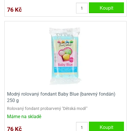
Koupit
76 Kč
Modrý rolovaný fondant Baby Blue (barevný fondán)
250 g
Rolovaný fondant probarvený "Dětská modř"
Máme na skladě
Koupit
76 Kč