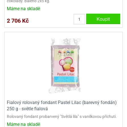
čokolády. Baleno 2x5 kg.
Máme na skladě
Koupit
2 706 Kč
Fialový rolovaný fondant Pastel Lilac (barevný fondán)
250 g - světle fialová
Rolovaný fondant probarvený "Světlá lila" s vanilkovou příchutí.
Máme na skladě