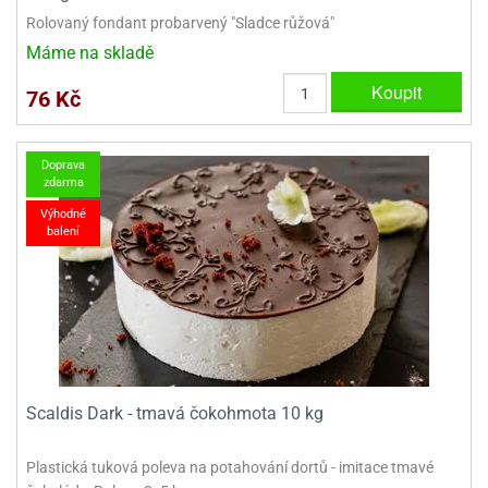
Rolovaný fondant probarvený "Sladce růžová"
Máme na skladě
Koupit
76 Kč
Doprava
zdarma
Výhodné
balení
Scaldis Dark - tmavá čokohmota 10 kg
Plastická tuková poleva na potahování dortů - imitace tmavé