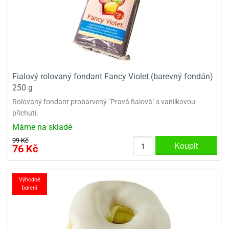
Fialový rolovaný fondant Fancy Violet (barevný fondán)
250 g
Rolovaný fondant probarvený "Pravá fialová" s vanilkovou
příchutí.
Máme na skladě
99 Kč
Koupit
76 Kč
Výhodné
balení