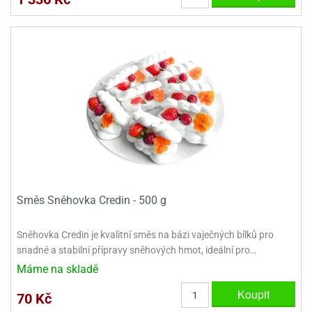
e
urfs
o
noušky
apkové
troly
aw
trol
o
noušky
Směs Sněhovka Credin - 500 g
olls
olové
Sněhovka Credin je kvalitní směs na bázi vaječných bílků pro
snadné a stabilní přípravy sněhových hmot, ideální pro…
Máme na skladě
Koupit
70 Kč