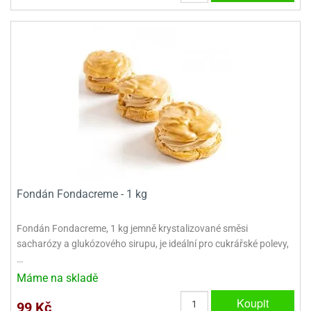
ady
o
krajovátek
noušky
imoňů
noce
nions
ady
krajovátek
o
noušky
likonoce
necraft
klápěcí
o
rmičky
noušky
y
krajovátka
tle
Fondán Fondacreme - 1 kg
ony
ětynky,
o
Fondán Fondacreme, 1 kg jemně krystalizované směsi
blihy
noušky
sacharózy a glukózového sirupu, je ideální pro cukrářské polevy,
incezen
…
krajovátka
sney
Máme na skladě
lká
o
Koupit
99 Kč
rníky
noušky