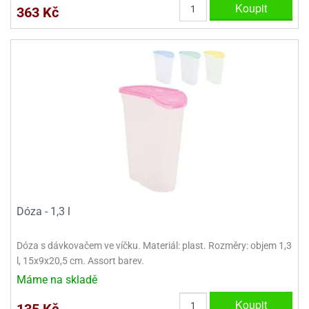
Koupit
363 Kč
Dóza - 1,3 l
Dóza s dávkovačem ve víčku. Materiál: plast. Rozměry: objem 1,3
l, 15x9x20,5 cm. Assort barev.
Máme na skladě
Koupit
135 Kč