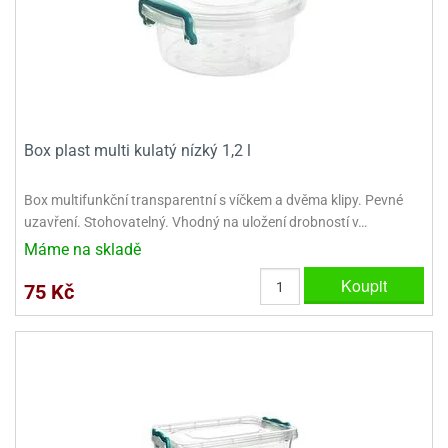
e
urfs
o
noušky
apkové
Box plast multi kulatý nízký 1,2 l
troly
aw
Box multifunkční transparentní s víčkem a dvěma klipy. Pevné
trol
uzavření. Stohovatelný. Vhodný na uložení drobností v…
Máme na skladě
o
noušky
Koupit
75 Kč
olls
olové