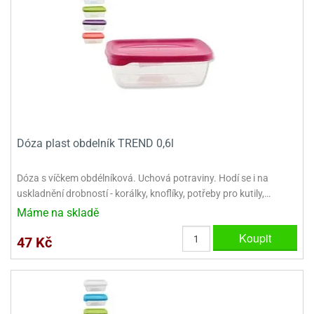
dlé
travin
ířata
ladící
o
reje
noušky
echové
krajovátka
áša
abičky
stliny
edvěd
krajovátka
o
noušky
prava
dvídka
Dóza plast obdelník TREND 0,6l
ú
krajovátka
nnie-
dovy
Dóza s víčkem obdélníková. Uchová potraviny. Hodí se i na
e-
uskladnění drobností - korálky, knoflíky, potřeby pro kutily,…
krajovátka
ooh
Máme na skladě
o
tatní
Koupit
47 Kč
noušky
ady
ckey
krajovátek
ouse
tatní
nnie