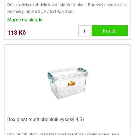
Dóza s víčkem obdélníková. Materiál: plast. Barevný assort víček.
Rozměry: objem 3 l, 27,5x19,5x8 cm.
Máme na skladě
Koupit
113 Kč
Box plast multi obdelník vysoký 4,5 l
Box multifunkční hranatý transparentní s víčkem a se dvěma