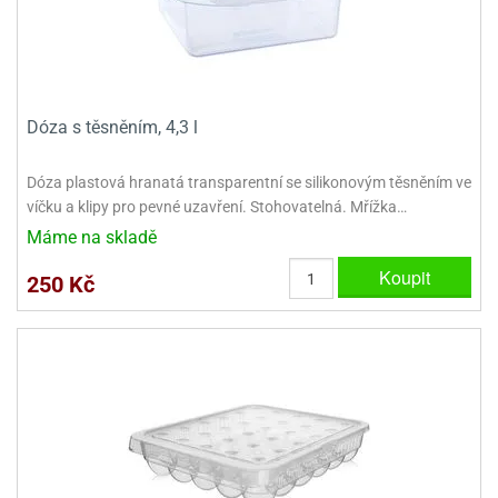
Dóza s těsněním, 4,3 l
Dóza plastová hranatá transparentní se silikonovým těsněním ve
víčku a klipy pro pevné uzavření. Stohovatelná. Mřížka…
Máme na skladě
Koupit
250 Kč