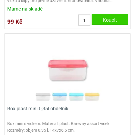
víčku a klipy pro pevné uzavření. Stohovatelná. Vhodná…
Máme na skladě
Koupit
99 Kč
Box plast mini 0,35l obdélník
Box mini s víčkem. Materiál: plast. Barevný assort víček.
Rozměry: objem 0,35 l, 14x7x6,5 cm.