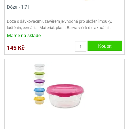
Dóza - 1,7 l
Dóza s dávkovacím uzávěrem je vhodná pro uložení mouky,
luštěnin, cereálií... Materiál: plast. Barva víček dle aktuální…
Máme na skladě
Koupit
145 Kč