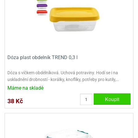
ady
o
krajovátek
noušky
imoňů
noce
nions
ady
krajovátek
o
noušky
likonoce
necraft
Dóza plast obdelník TREND 0,3 l
klápěcí
o
rmičky
noušky
Dóza s víčkem obdélníková. Uchová potraviny. Hodí se i na
y
uskladnění drobností - korálky, knoflíky, potřeby pro kutily,…
krajovátka
tle
Máme na skladě
ony
ětynky,
Koupit
38 Kč
o
blihy
noušky
incezen
krajovátka
sney
lká
o
rníky
noušky