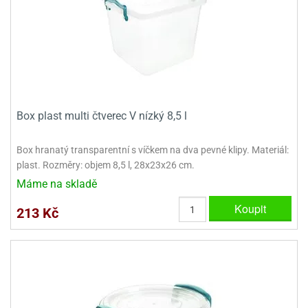
ooby-
rezové
oo
krajovačky
o
noušky
pongeBoba
o
Box plast multi čtverec V nízký 8,5 l
noušky
ar
rs
Box hranatý transparentní s víčkem na dva pevné klipy. Materiál:
plast. Rozměry: objem 8,5 l, 28x23x26 cm.
ězdné
Máme na skladě
lky
Koupit
o
213 Kč
noušky
per
rio
o
noušky
oulů