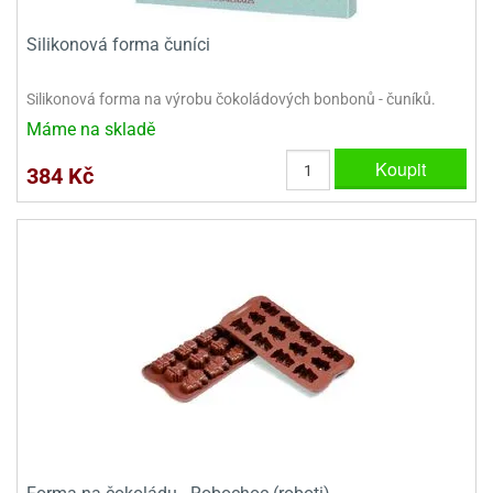
e
Silikonová forma čuníci
urfs
Silikonová forma na výrobu čokoládových bonbonů - čuníků.
o
noušky
Máme na skladě
apkové
Koupit
troly
384 Kč
aw
trol
o
noušky
olls
olové