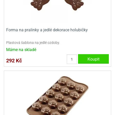
dlé
travin
ířata
ladící
o
reje
noušky
echové
krajovátka
áša
abičky
stliny
edvěd
Forma na pralinky a jedlé dekorace holubičky
krajovátka
o
Plastová šablona na jedlé ozdoby.
noušky
prava
dvídka
Máme na skladě
ú
krajovátka
Koupit
292 Kč
nnie-
dovy
e-
krajovátka
ooh
o
tatní
noušky
ady
ckey
krajovátek
ouse
tatní
nnie