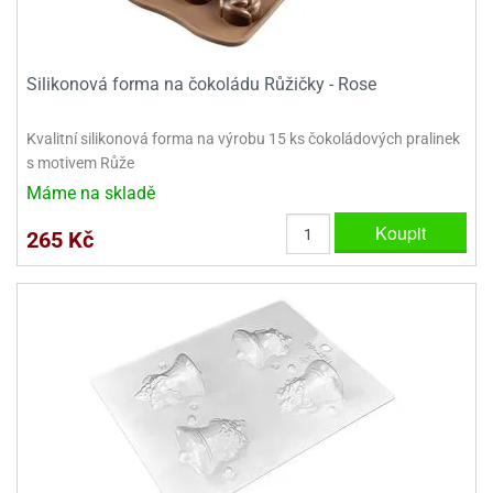
ady
o
krajovátek
noušky
imoňů
noce
Silikonová forma na čokoládu Růžičky - Rose
nions
ady
Kvalitní silikonová forma na výrobu 15 ks čokoládových pralinek
krajovátek
o
s motivem Růže
noušky
likonoce
necraft
Máme na skladě
klápěcí
Koupit
o
265 Kč
rmičky
noušky
y
krajovátka
tle
ony
ětynky,
o
blihy
noušky
incezen
krajovátka
sney
lká
o
rníky
noušky