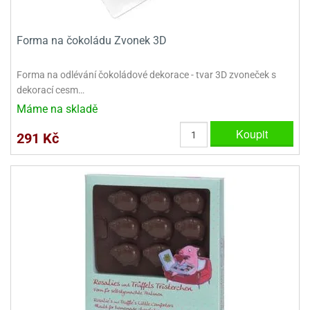
ooby-
rezové
oo
krajovačky
Forma na čokoládu Zvonek 3D
o
noušky
Forma na odlévání čokoládové dekorace - tvar 3D zvoneček s
pongeBoba
dekorací cesm…
o
Máme na skladě
noušky
ar
Koupit
291 Kč
rs
ězdné
lky
o
noušky
per
rio
o
noušky
oulů