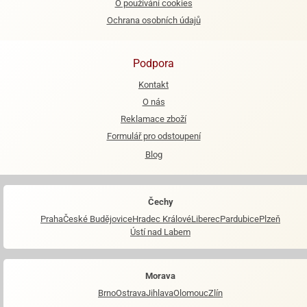
O používání cookies
Ochrana osobních údajů
Podpora
Kontakt
O nás
Reklamace zboží
Formulář pro odstoupení
Blog
Čechy
Praha
České Budějovice
Hradec Králové
Liberec
Pardubice
Plzeň
Ústí nad Labem
Morava
Brno
Ostrava
Jihlava
Olomouc
Zlín