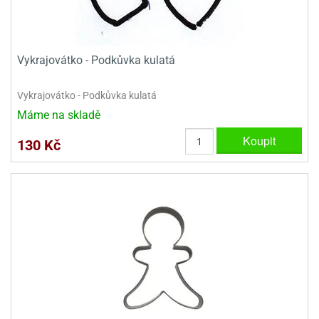
e
urfs
Vykrajovátko - Podkůvka kulatá
o
noušky
apkové
Vykrajovátko - Podkůvka kulatá
troly
Máme na skladě
aw
Koupit
130 Kč
trol
o
noušky
olls
olové