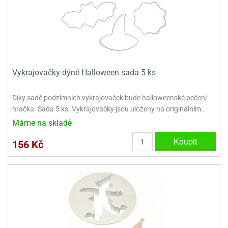
ady
o
krajovátek
noušky
imoňů
noce
nions
ady
krajovátek
o
Vykrajovačky dýně Halloween sada 5 ks
noušky
likonoce
necraft
Díky sadě podzimních vykrajovaček bude halloweenské pečení
klápěcí
o
hračka. Sada 5 ks. Vykrajovačky jsou uloženy na originálním…
rmičky
noušky
Máme na skladě
y
krajovátka
tle
Koupit
156 Kč
ony
ětynky,
o
blihy
noušky
incezen
krajovátka
sney
lká
o
rníky
noušky