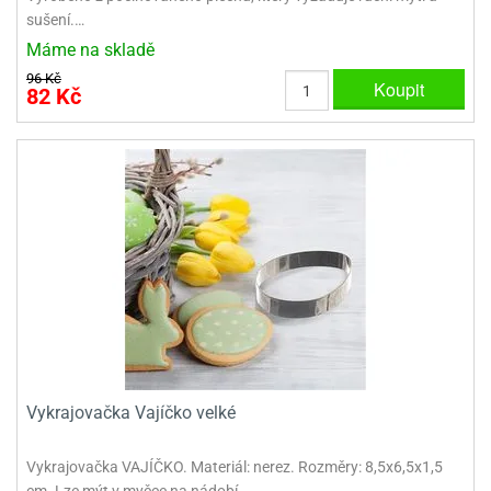
sušení.…
Máme na skladě
96 Kč
Koupit
82 Kč
Vykrajovačka Vajíčko velké
Vykrajovačka VAJÍČKO. Materiál: nerez. Rozměry: 8,5x6,5x1,5
cm. Lze mýt v myčce na nádobí.