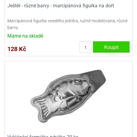
Ještěr - různé barvy - marcipánová figurka na dort
e
urfs
Marcipánová figurka veselého ještěra, ručně modelovaná, různé
barvy.
o
noušky
Máme na skladě
apkové
Koupit
troly
128 Kč
aw
trol
o
noušky
olls
olové