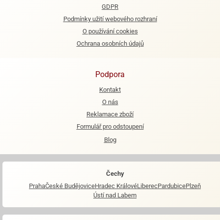
GDPR
Podmínky užití webového rozhraní
O používání cookies
Ochrana osobních údajů
Podpora
Kontakt
O nás
Reklamace zboží
Formulář pro odstoupení
Blog
Čechy
Praha
České Budějovice
Hradec Králové
Liberec
Pardubice
Plzeň
Ústí nad Labem