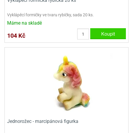
Vyklápěcí formička rybička 20 ks
Vyklápěcí formičky ve tvaru rybičky, sada 20 ks.
Máme na skladě
Koupit
104 Kč
Jednorožec - marcipánová figurka