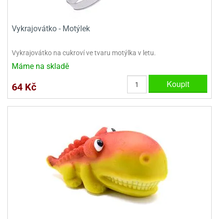
ooby-
rezové
oo
krajovačky
Vykrajovátko - Motýlek
o
noušky
Vykrajovátko na cukroví ve tvaru motýlka v letu.
pongeBoba
Máme na skladě
o
Koupit
noušky
64 Kč
ar
rs
ězdné
lky
o
noušky
per
rio
o
noušky
oulů