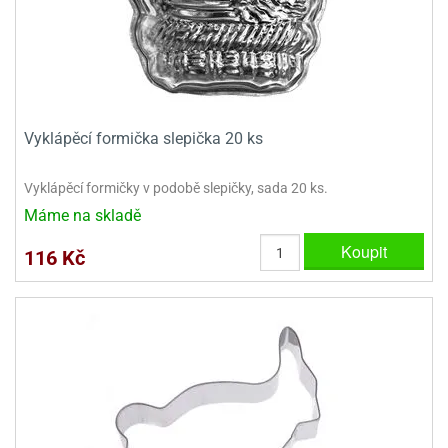
dlé
travin
ířata
ladící
o
reje
noušky
echové
krajovátka
áša
abičky
stliny
edvěd
krajovátka
Vyklápěcí formička slepička 20 ks
o
noušky
prava
Vyklápěcí formičky v podobě slepičky, sada 20 ks.
dvídka
ú
krajovátka
Máme na skladě
Koupit
nnie-
dovy
116 Kč
e-
krajovátka
ooh
o
tatní
noušky
ady
ckey
krajovátek
ouse
tatní
nnie