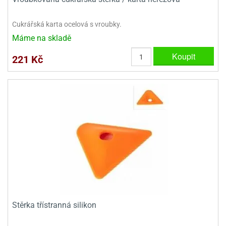
Cukrářská karta ocelová s vroubky.
Máme na skladě
Koupit
221 Kč
Stěrka třístranná silikon