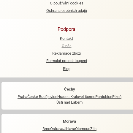
O používání cookies
Ochrana osobních údajů
Podpora
Kontakt
O nás
Reklamace zboží
Formulář pro odstoupení
Blog
Čechy
Praha
České Budějovice
Hradec Králové
Liberec
Pardubice
Plzeň
Ústí nad Labem
Morava
Brno
Ostrava
Jihlava
Olomouc
Zlín