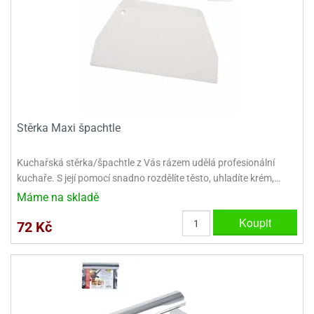
dlé
travin
ířata
ladící
o
reje
noušky
echové
krajovátka
áša
abičky
stliny
edvěd
krajovátka
o
noušky
prava
Stěrka Maxi špachtle
dvídka
ú
krajovátka
Kuchařská stěrka/špachtle z Vás rázem udělá profesionální
nnie-
dovy
kuchaře. S její pomocí snadno rozdělíte těsto, uhladíte krém,…
e-
Máme na skladě
krajovátka
ooh
Koupit
72 Kč
o
tatní
noušky
ady
ckey
krajovátek
ouse
tatní
nnie