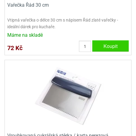
Vařečka Řád 30 cm
Vtipná vařečka o délce 30 cm s nápisem Řád zlaté vařečky -
ideální dárek pro kuchaře.
Máme na skladě
Koupit
72 Kč
Vroubkovaná cukrářská stěrka / karta nerezová