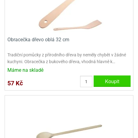
e
urfs
o
noušky
Obracečka dřevo oblá 32 cm
apkové
troly
Tradiční pomůcky z přírodního dřeva by neměly chybět v žádné
aw
kuchyni. Obracečka z bukového dřeva, vhodná hlavně k…
trol
Máme na skladě
o
Koupit
57 Kč
noušky
olls
olové