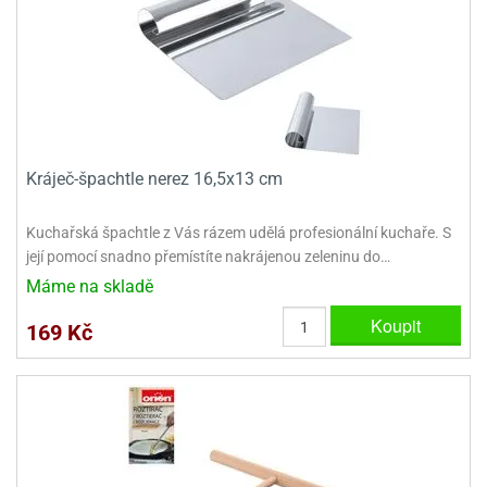
ady
o
krajovátek
noušky
imoňů
noce
nions
ady
krajovátek
o
noušky
Kráječ-špachtle nerez 16,5x13 cm
likonoce
necraft
klápěcí
o
Kuchařská špachtle z Vás rázem udělá profesionální kuchaře. S
rmičky
noušky
její pomocí snadno přemístíte nakrájenou zeleninu do…
y
Máme na skladě
krajovátka
tle
ony
Koupit
169 Kč
ětynky,
o
blihy
noušky
incezen
krajovátka
sney
lká
o
rníky
noušky