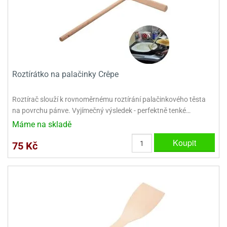
ooby-
rezové
oo
krajovačky
o
noušky
pongeBoba
Roztírátko na palačinky Crêpe
o
noušky
ar
Roztírač slouží k rovnoměrnému roztírání palačinkového těsta
rs
na povrchu pánve. Vyjímečný výsledek - perfektně tenké…
Máme na skladě
ězdné
lky
Koupit
75 Kč
o
noušky
per
rio
o
noušky
oulů