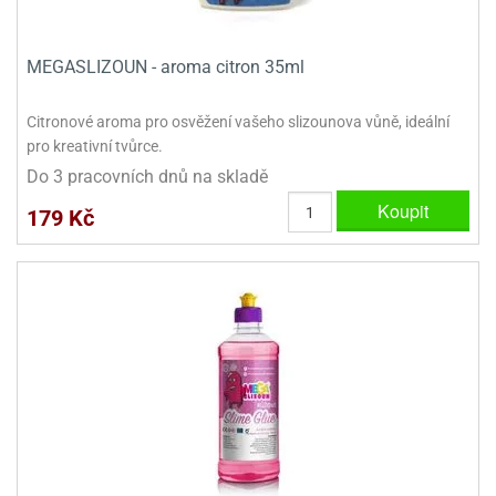
ooby-
rezové
oo
krajovačky
MEGASLIZOUN - aroma citron 35ml
o
noušky
Citronové aroma pro osvěžení vašeho slizounova vůně, ideální
pongeBoba
pro kreativní tvůrce.
o
Do 3 pracovních dnů na skladě
noušky
Koupit
ar
179 Kč
rs
ězdné
lky
o
noušky
per
rio
o
noušky
oulů