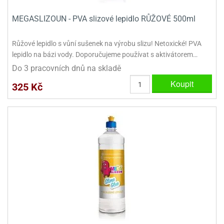
e
MEGASLIZOUN - PVA slizové lepidlo RŮŽOVÉ 500ml
urfs
Růžové lepidlo s vůní sušenek na výrobu slizu! Netoxické! PVA
o
lepidlo na bázi vody. Doporučujeme používat s aktivátorem…
noušky
apkové
Do 3 pracovních dnů na skladě
troly
Koupit
325 Kč
aw
trol
o
noušky
olls
olové