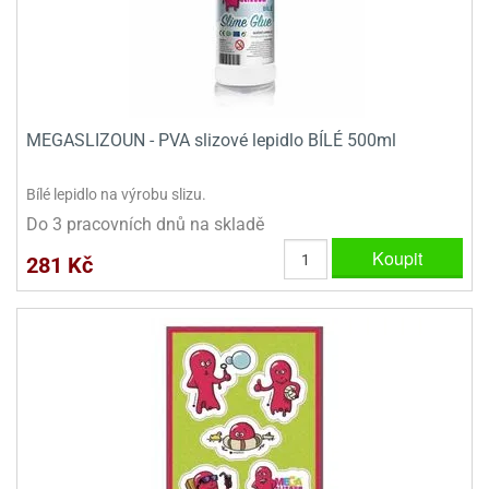
dlé
travin
ířata
ladící
o
reje
noušky
echové
krajovátka
áša
abičky
stliny
edvěd
MEGASLIZOUN - PVA slizové lepidlo BÍLÉ 500ml
krajovátka
o
noušky
prava
Bílé lepidlo na výrobu slizu.
dvídka
Do 3 pracovních dnů na skladě
ú
krajovátka
Koupit
281 Kč
nnie-
dovy
e-
krajovátka
ooh
o
tatní
noušky
ady
ckey
krajovátek
ouse
tatní
nnie