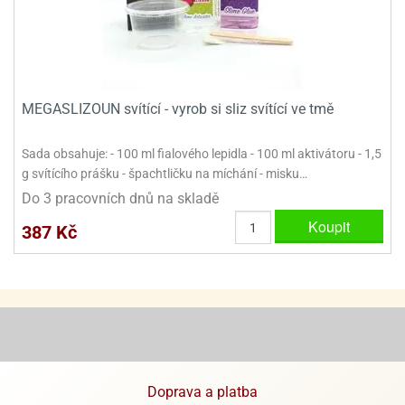
MEGASLIZOUN svítící - vyrob si sliz svítící ve tmě
Sada obsahuje: - 100 ml fialového lepidla - 100 ml aktivátoru - 1,5
g svítícího prášku - špachtličku na míchání - misku…
Do 3 pracovních dnů na skladě
Koupit
387 Kč
Doprava a platba