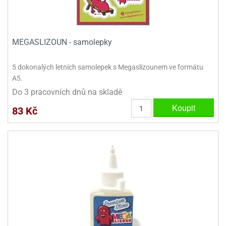
ady
o
krajovátek
noušky
imoňů
noce
MEGASLIZOUN - samolepky
nions
ady
krajovátek
o
5 dokonalých letních samolepek s Megaslizounem ve formátu
noušky
A5.
likonoce
necraft
Do 3 pracovních dnů na skladě
klápěcí
o
Koupit
83 Kč
rmičky
noušky
y
krajovátka
tle
ony
ětynky,
o
blihy
noušky
incezen
krajovátka
sney
lká
o
rníky
noušky