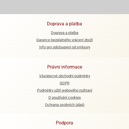
dlé
travin
ířata
ladící
o
reje
noušky
echové
krajovátka
áša
abičky
Doprava a platba
stliny
edvěd
Doprava a platba
krajovátka
Garance bezplatného vrácení zboží
o
Info pro odstoupení od smlouvy
noušky
prava
dvídka
ú
krajovátka
Právní informace
nnie-
dovy
Všeobecné obchodní podmínky
e-
krajovátka
ooh
GDPR
Podmínky užití webového rozhraní
o
tatní
O používání cookies
noušky
ady
Ochrana osobních údajů
ckey
krajovátek
ouse
tatní
nnie
Podpora