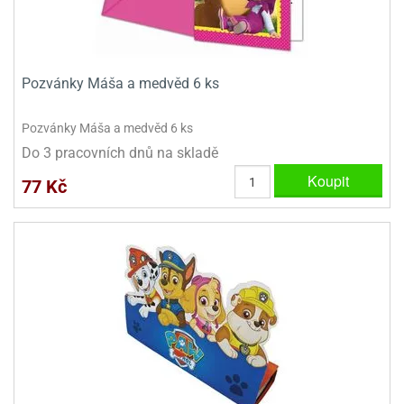
ooby-
rezové
oo
krajovačky
o
Pozvánky Máša a medvěd 6 ks
noušky
pongeBoba
Pozvánky Máša a medvěd 6 ks
o
Do 3 pracovních dnů na skladě
noušky
ar
Koupit
77 Kč
rs
ězdné
lky
o
noušky
per
rio
o
noušky
oulů