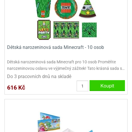
dlé
travin
ířata
ladící
o
reje
noušky
echové
krajovátka
áša
abičky
stliny
edvěd
krajovátka
o
Dětská narozeninová sada Minecraft - 10 osob
noušky
prava
dvídka
ú
Dětská narozeninová sada Minecraft pro 10 osob Proměňte
krajovátka
narozeninovou oslavu ve výjimečný zážitek! Tato krásná sada s…
nnie-
dovy
Do 3 pracovních dnů na skladě
e-
Koupit
krajovátka
ooh
616 Kč
o
tatní
noušky
ady
ckey
krajovátek
ouse
tatní
nnie