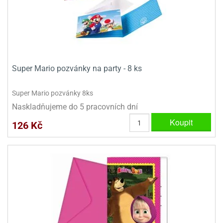
ady
o
krajovátek
noušky
imoňů
noce
nions
ady
krajovátek
o
Super Mario pozvánky na party - 8 ks
noušky
likonoce
necraft
Super Mario pozvánky 8ks
klápěcí
o
Naskladňujeme do 5 pracovních dní
rmičky
noušky
Koupit
126 Kč
y
krajovátka
tle
ony
ětynky,
o
blihy
noušky
incezen
krajovátka
sney
lká
o
rníky
noušky