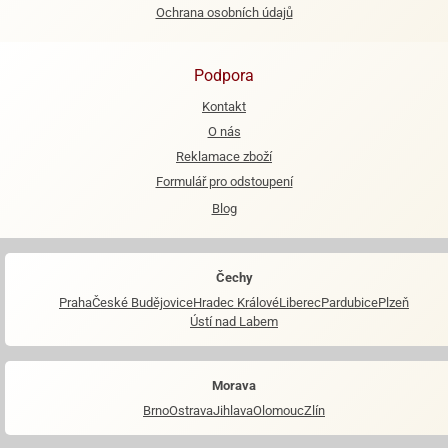
Ochrana osobních údajů
Podpora
Kontakt
O nás
Reklamace zboží
Formulář pro odstoupení
Blog
Čechy
Praha
České Budějovice
Hradec Králové
Liberec
Pardubice
Plzeň
Ústí nad Labem
Morava
Brno
Ostrava
Jihlava
Olomouc
Zlín