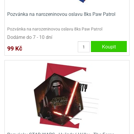
e
Pozvánka na narozeninovou oslavu 8ks Paw Patrol
urfs
o
Pozvánka na narozeninovou oslavu 8ks Paw Patrol
noušky
Dodáme do 7 - 10 dní
apkové
troly
Koupit
99 Kč
aw
trol
o
noušky
olls
olové