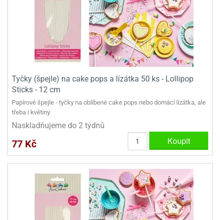
dlé
travin
ířata
ladící
o
reje
noušky
echové
krajovátka
áša
abičky
stliny
edvěd
krajovátka
o
Tyčky (špejle) na cake pops a lízátka 50 ks - Lollipop
noušky
prava
Sticks - 12 cm
dvídka
ú
Papírové špejle - tyčky na oblíbené cake pops nebo domácí lízátka, ale
krajovátka
třeba i květiny.
nnie-
dovy
Naskladňujeme do 2 týdnů
e-
Koupit
krajovátka
ooh
77 Kč
o
tatní
noušky
ady
ckey
krajovátek
ouse
tatní
nnie