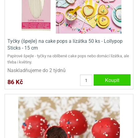
ady
o
krajovátek
noušky
imoňů
noce
nions
ady
krajovátek
o
Tyčky (špejle) na cake pops a lízátka 50 ks - Lollypop
noušky
Sticks - 15 cm
likonoce
necraft
Papírové špejle - tyčky na oblíbené cake pops nebo domácí lízátka, ale
třeba i květiny.
klápěcí
o
Naskladňujeme do 2 týdnů
rmičky
noušky
y
Koupit
86 Kč
krajovátka
tle
ony
ětynky,
o
blihy
noušky
incezen
krajovátka
sney
lká
o
rníky
noušky