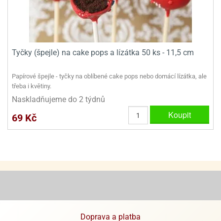
ooby-
rezové
oo
krajovačky
o
noušky
Tyčky (špejle) na cake pops a lízátka 50 ks - 11,5 cm
pongeBoba
o
Papírové špejle - tyčky na oblíbené cake pops nebo domácí lízátka, ale
noušky
třeba i květiny.
ar
Naskladňujeme do 2 týdnů
rs
Koupit
69 Kč
ězdné
lky
o
noušky
per
rio
o
noušky
Doprava a platba
oulů