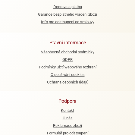
Doprava a platba
e
Garance bezplatného vrácení zboží
urfs
Info pro odstoupení od smlouvy
o
noušky
apkové
Právní informace
troly
Všeobecné obchodní podmínky
aw
GDPR
trol
Podmínky užití webového rozhraní
o
O používání cookies
noušky
Ochrana osobních údajů
olls
olové
Podpora
Kontakt
O nás
Reklamace zboží
Formulář pro odstoupení