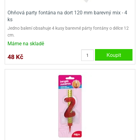
e
Ohňová party fontána na dort 120 mm barevný mix - 4
urfs
ks
Jedno balení obsahuje 4 kusy barevné párty fontány o délce 12
o
noušky
cm.
apkové
Máme na skladě
troly
Koupit
48 Kč
aw
trol
o
noušky
olls
olové