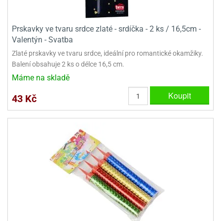
ooby-
rezové
oo
krajovačky
Prskavky ve tvaru srdce zlaté - srdíčka - 2 ks / 16,5cm -
o
Valentýn - Svatba
noušky
Zlaté prskavky ve tvaru srdce, ideální pro romantické okamžiky.
pongeBoba
Balení obsahuje 2 ks o délce 16,5 cm.
o
Máme na skladě
noušky
ar
Koupit
43 Kč
rs
ězdné
lky
o
noušky
per
rio
o
noušky
oulů