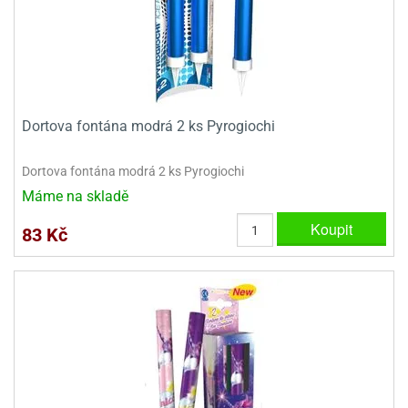
dlé
travin
ířata
ladící
o
reje
noušky
echové
krajovátka
áša
abičky
stliny
edvěd
krajovátka
Dortova fontána modrá 2 ks Pyrogiochi
o
noušky
prava
Dortova fontána modrá 2 ks Pyrogiochi
dvídka
ú
krajovátka
Máme na skladě
Koupit
nnie-
dovy
83 Kč
e-
krajovátka
ooh
o
tatní
noušky
ady
ckey
krajovátek
ouse
tatní
nnie