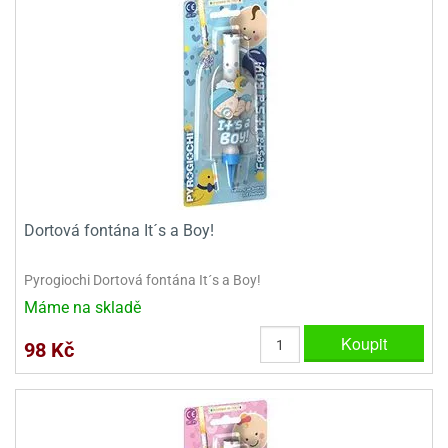
Dortová fontána It´s a Boy!
Pyrogiochi Dortová fontána It´s a Boy!
Máme na skladě
Koupit
98 Kč