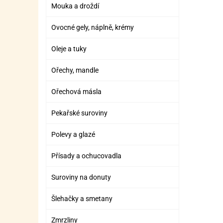
SURO
SUR
Mouka a droždí
ŠLEH
ŠLE
Ovocné gely, náplně, krémy
ZMR
Oleje a tuky
ŽEL
Ořechy, mandle
OSTA
OSTA
Ořechová másla
Pekařské suroviny
Polevy a glazé
Přísady a ochucovadla
Suroviny na donuty
Šlehačky a smetany
Zmrzliny