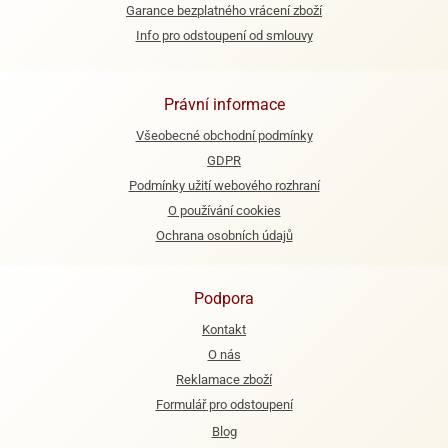
Garance bezplatného vrácení zboží
ady
o
krajovátek
noušky
Info pro odstoupení od smlouvy
imoňů
noce
nions
Právní informace
ady
krajovátek
o
Všeobecné obchodní podmínky
noušky
GDPR
likonoce
necraft
Podmínky užití webového rozhraní
klápěcí
o
O používání cookies
rmičky
noušky
Ochrana osobních údajů
y
krajovátka
tle
ony
Podpora
ětynky,
o
Kontakt
blihy
noušky
O nás
incezen
Reklamace zboží
krajovátka
sney
lká
Formulář pro odstoupení
o
Blog
rníky
noušky