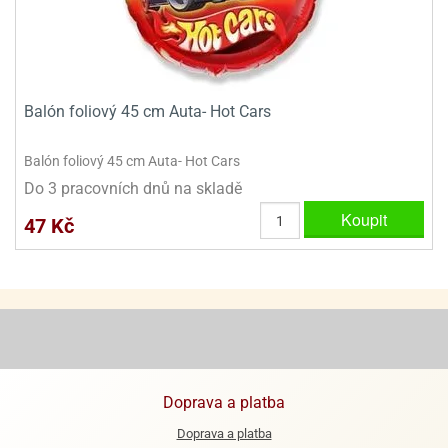
dlé
travin
ířata
ladící
o
reje
noušky
echové
krajovátka
áša
abičky
stliny
Balón foliový 45 cm Auta- Hot Cars
edvěd
krajovátka
o
Balón foliový 45 cm Auta- Hot Cars
noušky
prava
Do 3 pracovních dnů na skladě
dvídka
ú
krajovátka
Koupit
47 Kč
nnie-
dovy
e-
krajovátka
ooh
o
tatní
noušky
ady
ckey
krajovátek
ouse
Doprava a platba
tatní
nnie
Doprava a platba