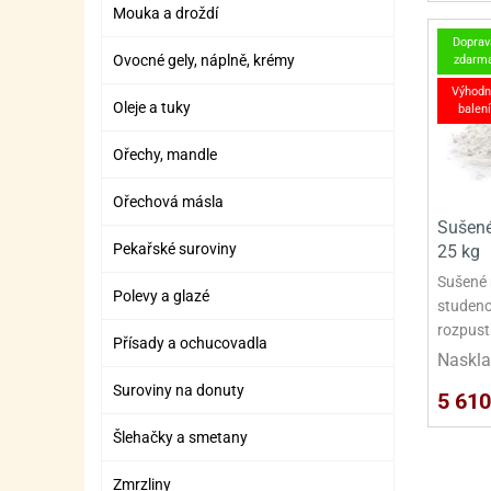
SURO
SUR
Mouka a droždí
Doprav
ŠLEH
ŠLE
Ovocné gely, náplně, krémy
zdarm
ZMR
Výhodn
Oleje a tuky
balení
ŽEL
Ořechy, mandle
OSTA
OSTA
Ořechová másla
Sušené
Pekařské suroviny
25 kg
Sušené 
Polevy a glazé
studenou
rozpust
Přísady a ochucovadla
Naskla
Suroviny na donuty
5 610
Šlehačky a smetany
Zmrzliny