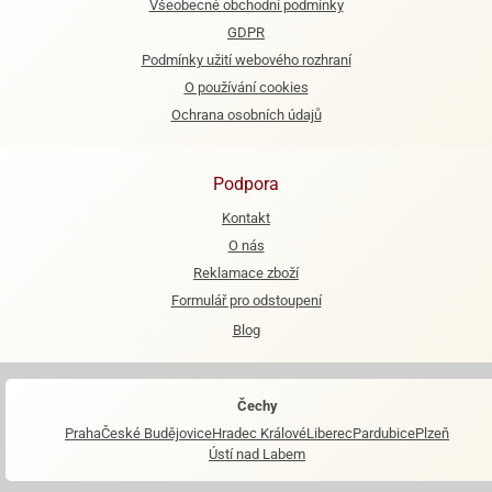
Všeobecné obchodní podmínky
GDPR
Podmínky užití webového rozhraní
O používání cookies
Ochrana osobních údajů
Podpora
Kontakt
O nás
Reklamace zboží
Formulář pro odstoupení
Blog
Čechy
Praha
České Budějovice
Hradec Králové
Liberec
Pardubice
Plzeň
Ústí nad Labem