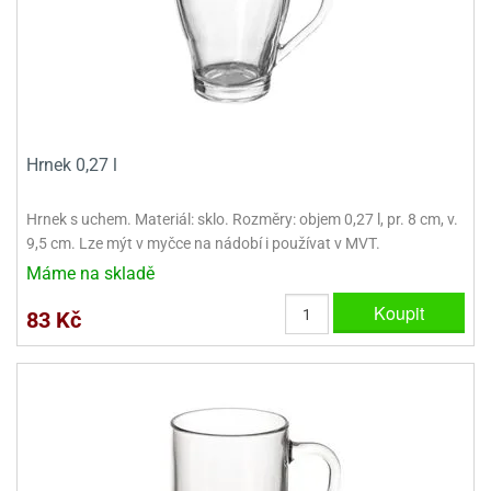
e
urfs
o
noušky
apkové
Hrnek 0,27 l
troly
aw
Hrnek s uchem. Materiál: sklo. Rozměry: objem 0,27 l, pr. 8 cm, v.
trol
9,5 cm. Lze mýt v myčce na nádobí i používat v MVT.
Máme na skladě
o
noušky
Koupit
83 Kč
olls
olové