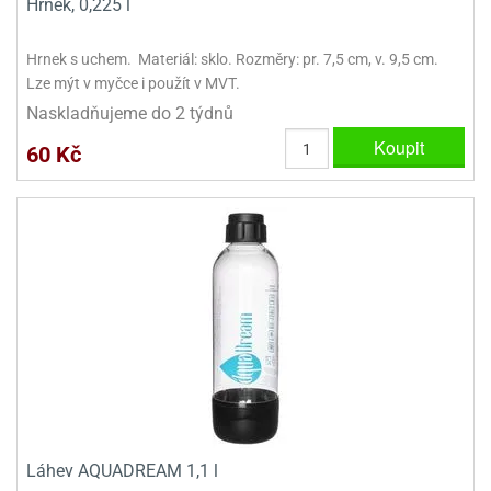
Hrnek, 0,225 l
Hrnek s uchem. Materiál: sklo. Rozměry: pr. 7,5 cm, v. 9,5 cm.
Lze mýt v myčce i použít v MVT.
Naskladňujeme do 2 týdnů
Koupit
60 Kč
Láhev AQUADREAM 1,1 l