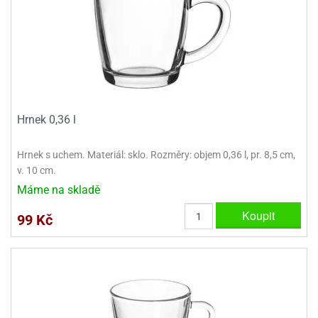
ooby-
rezové
oo
krajovačky
o
noušky
pongeBoba
o
Hrnek 0,36 l
noušky
ar
rs
Hrnek s uchem. Materiál: sklo. Rozměry: objem 0,36 l, pr. 8,5 cm,
v. 10 cm.
ězdné
Máme na skladě
lky
Koupit
o
99 Kč
noušky
per
rio
o
noušky
oulů