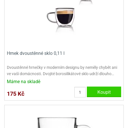
ady
o
krajovátek
noušky
imoňů
noce
nions
ady
krajovátek
o
noušky
likonoce
necraft
Hrnek dvoustěnné sklo 0,11 l
klápěcí
o
rmičky
noušky
Dvoustěnné hrnečky v moderním designu by neměly chybět ani
y
ve vaší domácnosti. Dvojité borosilikátové sklo udrží dlouho…
krajovátka
tle
Máme na skladě
ony
ětynky,
Koupit
175 Kč
o
blihy
noušky
incezen
krajovátka
sney
lká
o
rníky
noušky