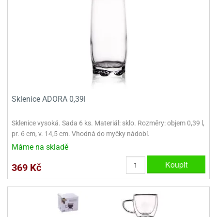
dlé
travin
ířata
ladící
o
reje
noušky
echové
krajovátka
áša
abičky
stliny
edvěd
krajovátka
o
noušky
prava
dvídka
Sklenice ADORA 0,39l
ú
krajovátka
nnie-
dovy
Sklenice vysoká. Sada 6 ks. Materiál: sklo. Rozměry: objem 0,39 l,
e-
pr. 6 cm, v. 14,5 cm. Vhodná do myčky nádobí.
krajovátka
ooh
Máme na skladě
o
tatní
Koupit
369 Kč
noušky
ady
ckey
krajovátek
ouse
tatní
nnie