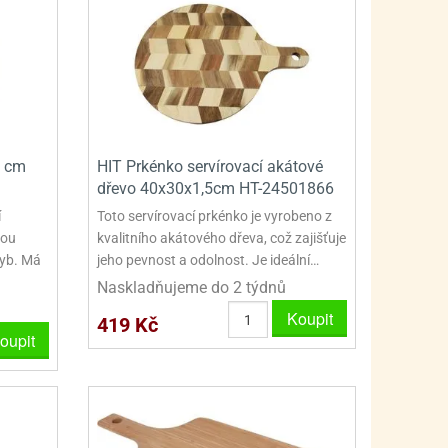
5 cm
HIT Prkénko servírovací akátové
dřevo 40x30x1,5cm HT-24501866
í
Toto servírovací prkénko je vyrobeno z
kou
kvalitního akátového dřeva, což zajišťuje
ryb. Má
jeho pevnost a odolnost. Je ideální…
Naskladňujeme do 2 týdnů
Koupit
419 Kč
oupit