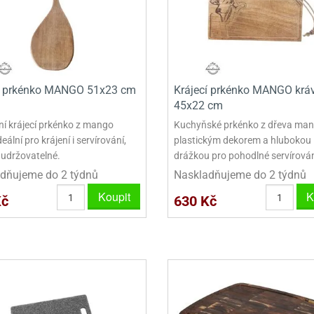
í prkénko MANGO 51x23 cm
Krájecí prkénko MANGO krá
45x22 cm
ní krájecí prkénko z mango
Kuchyňské prkénko z dřeva man
deální pro krájení i servírování,
plastickým dekorem a hlubokou
udržovatelné.
drážkou pro pohodlné servírován
dňujeme do 2 týdnů
Naskladňujeme do 2 týdnů
Koupit
K
Kč
630 Kč