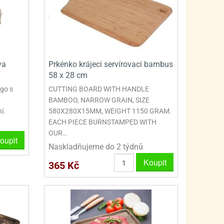
va
Prkénko krájecí servírovací bambus
58 x 28 cm
go s
CUTTING BOARD WITH HANDLE
BAMBOO, NARROW GRAIN, SIZE
í.
580X280X15MM, WEIGHT 1150 GRAM.
EACH PIECE BURNSTAMPED WITH
OUR…
oupit
Naskladňujeme do 2 týdnů
Koupit
365 Kč