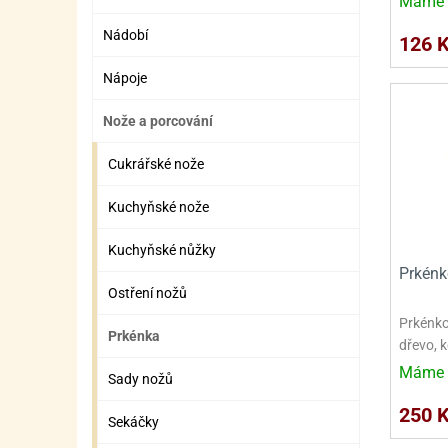
Máme 
SURO
SUR
Nádobí
126 
ŠLEH
ŠLE
Nápoje
ZMR
Nože a porcování
ŽEL
OSTA
OSTA
Cukrářské nože
Kuchyňské nože
Kuchyňské nůžky
Prkénk
Ostření nožů
Prkénko
Prkénka
dřevo, 
Máme 
Sady nožů
250 
Sekáčky