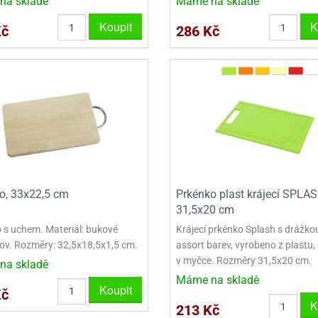
na skladě
Máme na skladě
VINY NA DONUTY
OVINY NA DONUTY
POLEVA V PECKÁCH
GRILÁŠ (GRILIÁŽ)
VYKRAJOVÁTKA - VÁNOCE
Koupit
K
Kč
286 Kč
AČKY A SMETANY
HAČKY A SMETANY
DRIP POLEVY
ZTUŽOVAČE ŠLEHAČKY
VYKRAJOVÁTKA - VELIKONOCE
ZLINY
ZMRZLINY
ROSTLINNÉ ŠLEHAČKY
VYKRAJOVÁTKA - ZVÍŘATA
ATINY
ŽELATINY
ŽIVOČIŠNÉ ŠLEHAČKY
VYKRAJOVÁTKA - ROSTLINY
TNÍ CUKRÁŘSKÉ SUROVINY
TNÍ CUKRÁŘSKÉ SUROVINY
JEDLÉ CHLADÍCÍ SPREJE
VYKRAJOVÁTKA - DOPRAVA
VYKRAJOVÁTKA - BUDOVY
VYKRAJOVÁTKA - OSTATNÍ
o, 33x22,5 cm
Prkénko plast krájecí SPLA
SADY VYKRAJOVÁTEK - OSTATNÍ
31,5x20 cm
SADY VYKRAJOVÁTEK - VÁNOCE
 s uchem. Materiál: bukové
Krájecí prkénko Splash s drážko
kov. Rozměry: 32,5x18,5x1,5 cm.
assort barev, vyrobeno z plastu,
SADY VYKRAJOVÁTEK - VELIKONOCE
v myčce. Rozměry 31,5x20 cm.
na skladě
Máme na skladě
VYKLÁPĚCÍ FORMIČKY
Koupit
Kč
K
213 Kč
VYKRAJOVÁTKA - HNĚTYNKY, NA KO