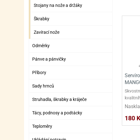
Stojany na nože a držáky
Škrabky
Zavírací nože
Odměrky
Pánve a pánvičky
Příbory
Servír
MANGO
Sady hrnců
Skvostn
kvalitní
Struhadla, škrabky a kráječe
Naskla
Tácy, podnosy a podtácky
180 
Teploměry
Ukládání potravin