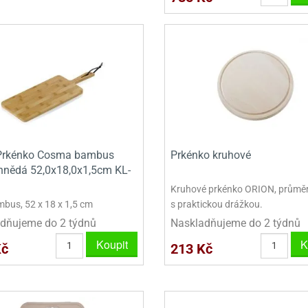
Prkénko Cosma bambus
Prkénko kruhové
 hnědá 52,0x18,0x1,5cm KL-
Kruhové prkénko ORION, průměr
bus, 52 x 18 x 1,5 cm
s praktickou drážkou.
dňujeme do 2 týdnů
Naskladňujeme do 2 týdnů
Koupit
K
Kč
213 Kč