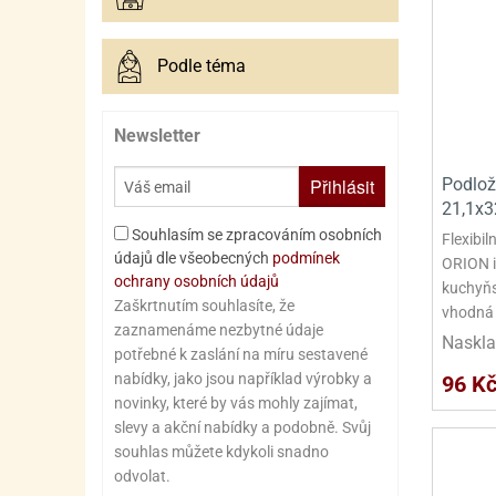
Podle téma
Newsletter
Podlož
Přihlásit
21,1x3
Souhlasím se zpracováním osobních
Flexibil
údajů dle všeobecných
podmínek
ORION i
ochrany osobních údajů
kuchyňs
Zaškrtnutím souhlasíte, že
vhodná 
zaznamenáme nezbytné údaje
Naskla
potřebné k zaslání na míru sestavené
nabídky, jako jsou například výrobky a
96 K
novinky, které by vás mohly zajímat,
slevy a akční nabídky a podobně. Svůj
souhlas můžete kdykoli snadno
odvolat.