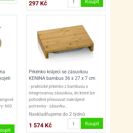
Koupit
297 Kč
 na
Prkénko krájecí se zásuvkou
kojetí
KENINA bambus 36 x 27 x 7 cm
- praktické prkénko z bambusu s
integrovanou zásuvkou, do které lze
 Mangové
pohodlně přesouvat nakrájené
ry: 600
potraviny - zásuvku…
Naskladňujeme do 2 týdnů
Koupit
1 574 Kč
oupit