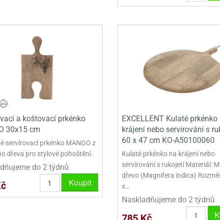
VYKRAJOVÁTKA VELKÁ NA PERNÍKY
NEREZOVÉ VYKRAJOVAČKY
ovací a koštovací prkénko
EXCELLENT Kulaté prkénko
 30x15 cm
krájení nebo servírování s ru
60 x 47 cm KO-A50100060
é servírovací prkénko MANGO z
ho dřeva pro stylové pohoštění.
Kulaté prkénko na krájení nebo
servírování s rukojetí Materiál:
dňujeme do 2 týdnů
dřevo (Magnifera indica) Rozmě
Koupit
Kč
x…
Naskladňujeme do 2 týdnů
K
785 Kč