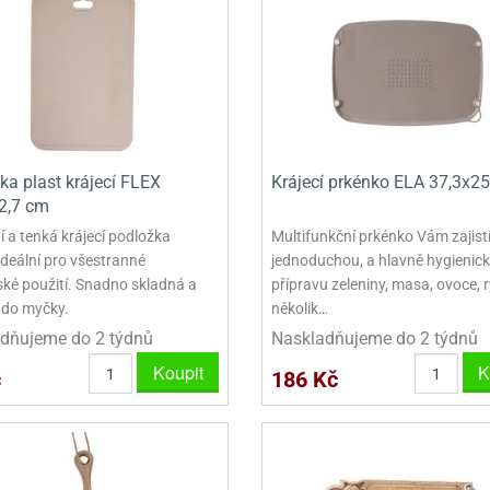
ka plast krájecí FLEX
Krájecí prkénko ELA 37,3x2
2,7 cm
ní a tenká krájecí podložka
Multifunkční prkénko Vám zajist
deální pro všestranné
jednoduchou, a hlavně hygienic
ké použití. Snadno skladná a
přípravu zeleniny, masa, ovoce, 
do myčky.
několik…
dňujeme do 2 týdnů
Naskladňujeme do 2 týdnů
Koupit
K
č
186 Kč