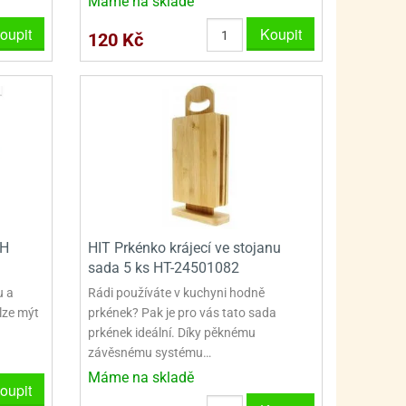
Máme na skladě
PRO FANOUŠKY ŠMOULŮ - THE SMURFS
SKLENĚNÉ DÓZY A LAHVE
oupit
Koupit
120 Kč
PRO FANOUŠKY TLAPKOVÉ PATROLY - PAW PATRO
VAKUOVÉ UCHOVÁNÍ POTRAVIN
PRO FANOUŠKY TROLLS - TROLOVÉ
PLECHOVÉ KRABIČKY
SH
HIT Prkénko krájecí ve stojanu
sada 5 ks HT-24501082
u a
Rádi používáte v kuchyni hodně
 lze mýt
prkének? Pak je pro vás tato sada
prkének ideální. Díky pěknému
závěsnému systému…
Máme na skladě
oupit
BLIHY