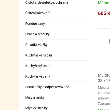
Čistota, desinfekce, ochrana
ZÁBAVNÉ HRAČKY, DOPLŇKY
VÝROBA SLIZU
BOXY A TAŠKY NA POMŮCKY
OTOČ
SILI
PŘEN
K
Máme 
ZÁBAVNÍ PYROTECHNIKA
FLAMBOVACÍ PISTOL
SEPA
KO
605 
Čištění kávovarů
MLÉČ
ML
Fondue sady
MOUK
M
Hrnce a rendlíky
NÁPL
N
Chladicí vložky
OLEJ
Kuchyňské náčiní
OŘEC
O
Kuchyňský textil
OŘEC
O
Multifu
Kuchyňské váhy
38 x 2
PEKA
PEK
Louskáčky a odpeckovávače
Multifu
POLE
P
jednodu
Mísy a misky
přípravu
PŘÍS
PŘÍS
Zabraňu
Mlýnky, strojky