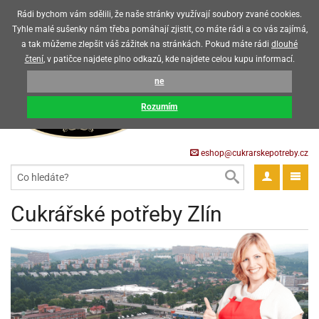
Upozorňujeme zákazníky, že v horkých letních měsících máme omezený
Rádi bychom vám sdělili, že naše stránky využívají soubory zvané cookies.
prodej čokoládových výrobků
Tyhle malé sušenky nám třeba pomáhají zjistit, co máte rádi a co vás zajímá,
a tak můžeme zlepšit váš zážitek na stránkách. Pokud máte rádi
dlouhé
CZK
EUR
CZ
čtení
, v patičce najdete plno odkazů, kde najdete celou kupu informací.
KOŠÍK
ne
0 Kč
pět
Rozumím
krářské
pět
třeby
eshop@cukrarskepotreby.cz
roviny
pět
gredience
pět
tahovací
pět
a
krářské
pět
gredience
čení
můcky
Cukrářské potřeby Zlín
delovací
tahovací
tahovací
krářské
pět
oty
bovky
omůcky
pět
omůcky
ondant)
delovací
delovací
a
rtové
pět
oty
pět
obení
eceda
omůcky
oty
rcipán
ůl
pět
rmy
ondant)
ondant)
chyňské
rtové
korace
pět
pět
sla
obení
travinářské
čka
pět
rma
tahovací
rcipán
třeby
rmy
rcipán
rvy
nčí
oty
gurky
mácí
oristické
ičky
korace