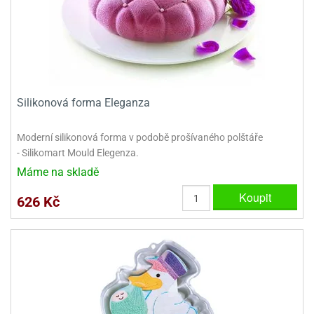
ooby-
rezové
oo
krajovačky
o
noušky
pongeBoba
Silikonová forma Eleganza
o
noušky
ar
Moderní silikonová forma v podobě prošívaného polštáře
rs
- Silikomart Mould Elegenza.
Máme na skladě
ězdné
lky
Koupit
626 Kč
o
noušky
per
rio
o
noušky
oulů