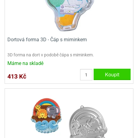
e
urfs
o
noušky
Dortová forma 3D - Čáp s miminkem
apkové
troly
3D forma na dort v podobě čápa s miminkem.
aw
Máme na skladě
trol
Koupit
413 Kč
o
noušky
olls
olové