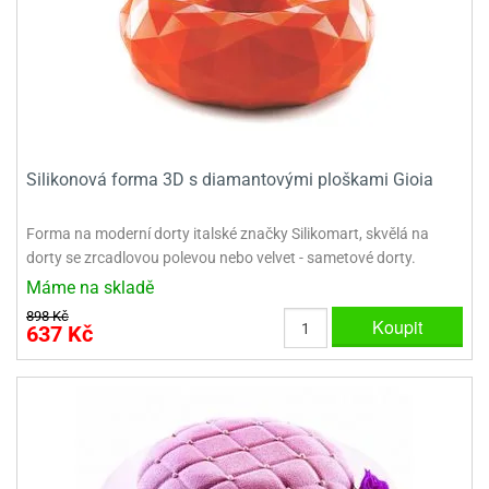
ady
o
krajovátek
noušky
imoňů
noce
nions
ady
krajovátek
o
noušky
Silikonová forma 3D s diamantovými ploškami Gioia
likonoce
necraft
klápěcí
o
Forma na moderní dorty italské značky Silikomart, skvělá na
rmičky
noušky
dorty se zrcadlovou polevou nebo velvet - sametové dorty.
y
Máme na skladě
krajovátka
tle
ony
898 Kč
Koupit
637 Kč
ětynky,
o
blihy
noušky
incezen
krajovátka
sney
lká
o
rníky
noušky