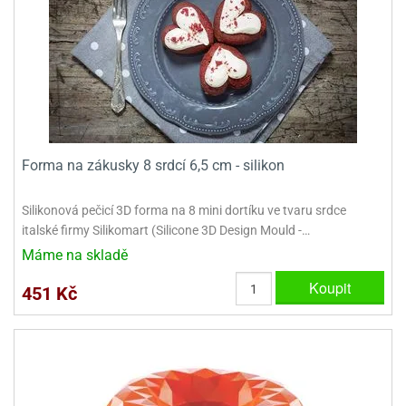
dlé
travin
ířata
ladící
o
reje
noušky
echové
krajovátka
áša
abičky
stliny
edvěd
krajovátka
o
noušky
prava
Forma na zákusky 8 srdcí 6,5 cm - silikon
dvídka
ú
krajovátka
Silikonová pečicí 3D forma na 8 mini dortíku ve tvaru srdce
nnie-
dovy
italské firmy Silikomart (Silicone 3D Design Mould -…
e-
Máme na skladě
krajovátka
ooh
Koupit
451 Kč
o
tatní
noušky
ady
ckey
krajovátek
ouse
tatní
nnie