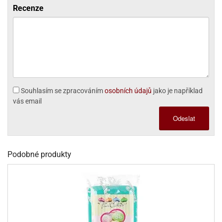
ooby-
Recenze
rezové
oo
krajovačky
o
noušky
pongeBoba
o
noušky
Souhlasím se zpracováním
osobních údajů
jako je například
ar
vás email
rs
Odeslat
ězdné
lky
o
Podobné produkty
noušky
per
rio
o
noušky
oulů