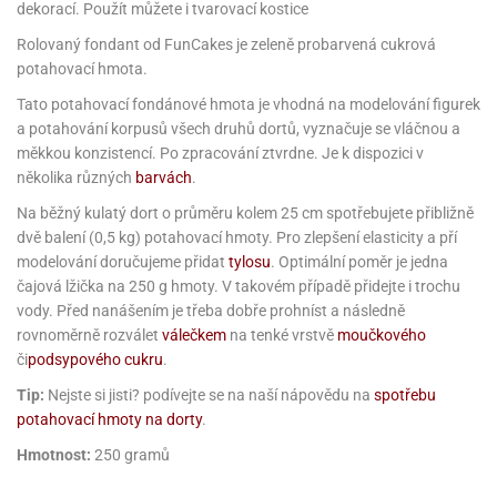
noční
rotechnika
uka
pět
gurky
dekorací. Použít můžete i tvarovací kostice
hárky
ekt
nutí
roviny
obení
ambovací
roba
očné
měrky
čení
omůcky
jníky
ířátka
o
valování
rcování
try
leba
Rolovaný fondant od FunCakes je zeleně probarvená cukrová
oždí
tol
izu
ouka
ojany
noušky
ětce
zerty,
ouka
noční
potahovací hmota.
nve
likonové
enášení
tbal
liéfní
jové
krářské
rry
dlé
ngerfood
ažovky
lení
plně
pět
oždí
obení
rmy
rtů
dložky
nvice
že
tter
dlou
ěty
Tato potahovací fondánové hmota je vhodná na modelování figurek
oždí
nvičky
azy
ort
hárky,
rvou
leba
a potahování korpusů všech druhů dortů, vyznačuje se vláčnou a
émy
ndlová
plně
san)
nbóny
zertů
likonové
nky
chyňské
o
lenky,
plně
měkkou konzistencí. Po zpracování ztvrdne.
Je k dispozici v
ouka
íbory
omoce
rmy
že
noušky
kuté
límky
lebníky
eje
émy
několika různých
barvách
.
parace
íprava
llo
rvy
émy
dy
vy
chyňské
čení
líře
tty
lebovky
Na běžný kulatý dort o průměru kolem 25 cm spotřebujete přibližně
ky
rémy
nců
ztuhy
žky
pytky
eje
dvě balení (0,5 kg) potahovací hmoty. Pro zlepšení elasticity a pří
rmosky
rtů
likonové
o
echy,
pět
plně
ruhadla,
modelování doručujeme přidat
tylosu
. Optimální poměr je jedna
tření
kavice
noušky
pojů
ky
ndle
rabky
čajová lžička na 250 g hmoty. V takovém případě přidejte i trochu
žů
edá
rmelády,
echy,
vody. Před nanášením je třeba dobře prohníst a následně
dložky
echy,
echová
žemy
ndle
áječe
kénka
rovnoměrně rozválet
válečkem
na tenké vrstvě
moučkového
ry
ndle
sla
ta
či
podsypového cukru
.
hucovací
ndlová
cy,
ady
echová
emo
kařské
sty,
ouka
dnosy
žů
Tip:
Nejste si jisti? podívejte se na naší nápovědu na
spotřebu
hy
sla
roviny
omata
potahovací hmoty na dorty
.
a
káčky
dtácky
krajovátka
pět
kařské
rty
levy
pět
Hmotnost:
250 gramů
roviny
ojany
ploměry
pékací
krajovátka
lavu
azé
levy