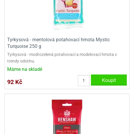
e
urfs
o
noušky
apkové
Tyrkysová - mentolová potahovací hmota Mystic
troly
Turquoise 250 g
Tyrkysová - modrozelená potahovací a modelovací hmota v
aw
trendy odstínu.
trol
Máme na skladě
o
Koupit
noušky
92 Kč
olls
olové