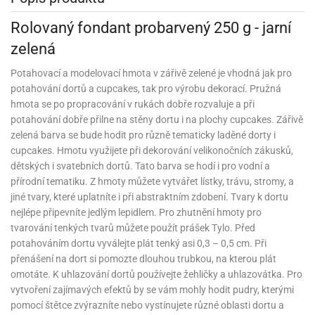
korace
chyňský
rmy
rvy
nfety
rození
o
rozeniny
nbóny
koláda
til
pírové
dlá
kladnění
iskovačky
nce
aní
ěrky
ojany
minka
blony
dlá
zerty
noušky
Rolovaný fondant probarvený 250 g - jarní
strobalení
šlovačky
lové
ůžová)
rousky
korace
eativní
rozeninové
korace
ansfer
gry
chyňské
rvy,
ňky
tchwork
akový
dlé
zelená
oření
atba
uhy
achtle
ffiny
vercové
íčky
gináty
ie
rds
sy
gát
hy
nály
lovky
dlý
tlačovače
nec
rvy
strobalení
dložky
pír
ta
sky
rty
Potahovací a modelovací hmota v zářivě zelené je vhodná jak pro
lky
rusy
fóny
kr
o
koládové
uskáčky
koládu
sky
dlé
uzdra
délka
stelky
o
potahování dortů a cupcakes, tak pro výrobu dekorací. Pružná
gináty
astové
noušky
levy
xy
krářské
kuskové
stýmy
lky
íčky
že
dlá
dložky
hmota se po propracování v rukách dobře rozvaluje a při
mperování
rbie
a
peckovávače
pět
žky
lečky
dnostranné
obení
xky
hárky
kr
pidla
oko
kolády
potahování dobře přilne na stěny dortu i na plochy cupcakes. Zářivě
ffiny
rozeninové
rty
pět
ubičky
rty,
parační
o
ansfer
sy
dlé
zelená barva se bude hodit pro různě tematicky laděné dorty i
a
lky
pání
etce
líře
íčky
o
dlá
sky
rozeninové
ata
koládové
noušky
ie
pcakes
xy
ffiny
cupcakes. Hmotu využijete při dekorování velikonočních zákusků,
likonové
uky
pět
pidla
rozeninové
íčky
rpusy
rs
sky
pichovače
oustranné
koládové
lování
dětských i svatebních dortů. Tato barva se hodí i pro vodní a
ňaty
rmy
ajky
íčky
laky
chucené
uta)
a
pět
korace
pcakes
bileum
sky
přírodní tematiku. Z hmoty můžete vytvářet lístky, trávu, stromy, a
pichy
d
likonové
kolády
ýnky,
lotovary
leba
talické
opisky
zvánky
rmičky
rtové
jiné tvary, které uplatníte i při abstraktním zdobení. Tvary k dortu
kao
rty
rmy
o
rojky
dlé
dlé
krářské
a
lentýn
laky
íčky
rt
pírové
nejlépe připevníte jedlým lepidlem. Pro zhutnění hmoty pro
šíčky
noušky
čící
levy
rvy
ajky
šíčky
leba
ra
lavy
mifreda
va
likonové
slice
dobí
tvarování tenkých tvarů můžete použít prášek Tylo. Před
pět
rtnite
ie
likonoce
akao
até
ojany
rmičky
rkové
nbóny
áškové
korace
potahováním dortu vyválejte plát tenký asi 0,3 – 0,5 cm. Při
ormy
stěry
bavné
čení
pět
xy
pět
ření
rtové
korace
poje
pět
o
káče
koládky
dobí
noce
přenášení na dort si pomozte dlouhou trubkou, na kterou plát
pět
ačky,
áva
ntány
rty
delování
noušky
alinky
achové
rcipánu
ormy
léb
lování
omotáte. K uhlazování dortů používejte žehličky a uhlazovátka. Pro
plňky
éčné
šky
bavné
oxy
že
áty
pět
ozen
echy
čka,
poje
lloween
rvy
ření
noce
roviny
vytvoření zajímavých efektů by se vám mohly hodit pudry, kterými
ačky,
rtové
likonové
edové
korační
ámky
atky
bavní
ffiny
můcky
plňky
pomocí štětce zvýrazníte nebo vystínujete různé oblasti dortu a
ířecí
sky
rmy
šky
rcování
dložky
lenice
ože
dba
álovství)
ametový
pyty
éčné