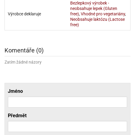
Bezlepkový výrobek -
ady
o
neobsahuje lepek (Gluten
krajovátek
noušky
Výrobce deklaruje
free)
,
Vhodné pro vegetariány
,
imoňů
Neobsahuje laktózu (Lactose
noce
free)
nions
ady
krajovátek
o
noušky
Komentáře (0)
likonoce
necraft
Zatím žádné názory
klápěcí
o
rmičky
noušky
y
krajovátka
tle
ony
Jméno
ětynky,
o
blihy
noušky
incezen
krajovátka
Předmět
sney
lká
o
rníky
noušky