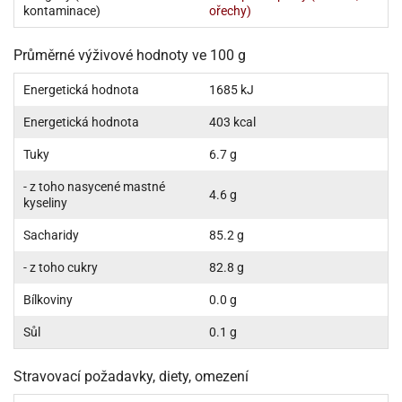
dlé
kontaminace)
ořechy)
travin
ířata
ladící
o
reje
noušky
echové
krajovátka
Průměrné výživové hodnoty ve 100 g
áša
abičky
stliny
Energetická hodnota
1685 kJ
edvěd
krajovátka
Energetická hodnota
403 kcal
o
noušky
Tuky
6.7 g
prava
dvídka
ú
- z toho nasycené mastné
krajovátka
4.6 g
kyseliny
nnie-
dovy
Sacharidy
85.2 g
e-
krajovátka
ooh
- z toho cukry
82.8 g
o
tatní
Bílkoviny
0.0 g
noušky
ady
ckey
Sůl
0.1 g
krajovátek
ouse
Stravovací požadavky, diety, omezení
tatní
nnie