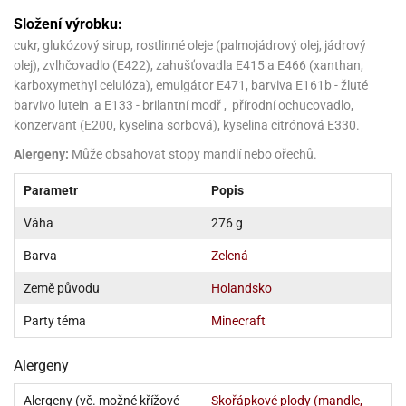
sy
levy
ládání
pět
že
D
Složení výrobku:
ísady
pět
dnorožci
azé
travin
krajovátka
azé
cukr
,
glukózový
sirup
,
rostlinné
oleje
(palmojádrový olej, jádrový
žáky
ládání
o
hucovadla
olej), zvlhčovadlo (E422), zahušťovadla E415 a E466 (xanthan,
cadlové
ísady
vařování
travin
krajovátka
ísady
noušky
levy
karboxymethyl celulóza), emulgátor E471, barviva E161b - žluté
rabky
roviny
miksů
hucovadla
nzervace
barvivo lutein a E133 - brilantní modř , přírodní ochucovadlo,
křenky
neček
hucovadla
kové
rvel,
vírací
konzervant (E200, kyselina sorbová), kyselina citrónová E330.
nuty
levy
travinářské
C
že
řenky
tradiční
roviny
Alergeny:
Může obsahovat stopy mandlí nebo ořechů.
oma
mics
krajovátka
ehačky
pět
leva
dlonosiče
nuty
iláš
o
Parametr
Popis
krajovátka
etany
ckách
iliáž)
ehačky
noušky
astové
asická
ehačky
Váha
276 g
raculous
xy
rzliny
ip
etany
dybug
krajovátka
etany
Barva
Zelená
levy
zy
latiny
užovače
o
noce
rzliny
Země původu
Holandsko
ehačky
noušky
leněné
tatní
pět
tečka
zy
krajovátka
latiny
Party téma
Minecraft
krářské
stlinné
roviny
tatní
ehačky
o
hve
likonoce
tatní
krářské
noušky
Alergeny
krářské
vočišné
roviny
O.L.
kuové
krajovátka
roviny
ehačky
rprise!
Alergeny (vč. možné křížové
Skořápkové plody (mandle,
hování