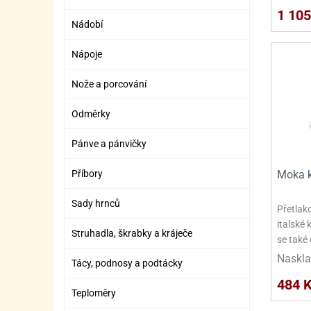
SURO
SUR
1 105
Nádobí
ŠLEH
ŠLE
Nápoje
ZMR
Nože a porcování
ŽEL
OSTA
OSTA
Odměrky
Pánve a pánvičky
Příbory
Moka k
Sady hrnců
Přetlak
italské
Struhadla, škrabky a kráječe
se také 
Naskla
Tácy, podnosy a podtácky
484 
Teploměry