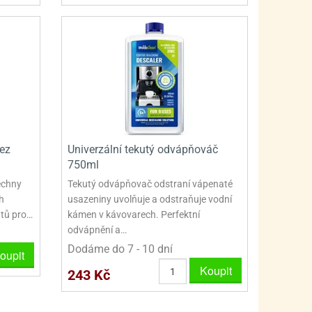
bez
Univerzální tekutý odvápňováč
750ml
šechny
Tekutý odvápňovač odstraní vápenaté
h
usazeniny uvolňuje a odstraňuje vodní
átů pro…
kámen v kávovarech. Perfektní
odvápnění a…
Dodáme do 7 - 10 dní
oupit
Koupit
243 Kč