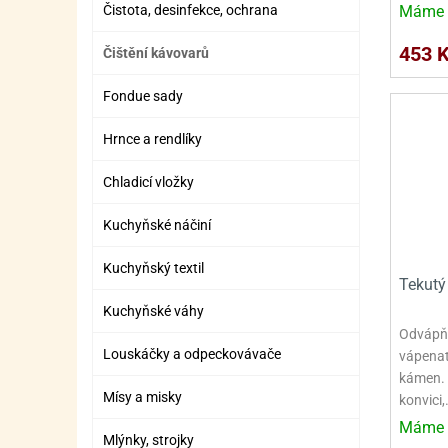
Čistota, desinfekce, ochrana
ZÁBAVNÉ HRAČKY, DOPLŇKY
VÝROBA SLIZU
BOXY A TAŠKY NA POMŮCKY
OTOČ
SILI
PŘEN
K
Máme 
ZÁBAVNÍ PYROTECHNIKA
FLAMBOVACÍ PISTOL
SEPA
KO
453 
Čištění kávovarů
MLÉČ
ML
Fondue sady
MOUK
M
Hrnce a rendlíky
NÁPL
N
Chladicí vložky
OLEJ
Kuchyňské náčiní
OŘEC
O
Kuchyňský textil
Tekutý
OŘEC
O
Kuchyňské váhy
PEKA
PEK
Odvápňo
Louskáčky a odpeckovávače
vápenat
POLE
P
kámen. 
Mísy a misky
konvici,
PŘÍS
PŘÍS
Máme 
Mlýnky, strojky