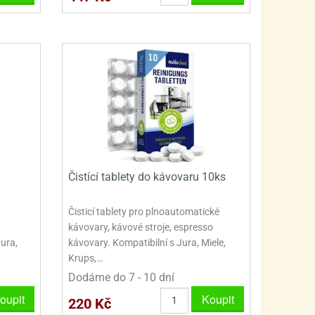
PRO FANOUŠKY ŠMOULŮ - THE SMURFS
SKLENĚNÉ DÓZY A LAHVE
PRO FANOUŠKY TLAPKOVÉ PATROLY - PAW PATRO
VAKUOVÉ UCHOVÁNÍ POTRAVIN
PRO FANOUŠKY TROLLS - TROLOVÉ
PLECHOVÉ KRABIČKY
Čistící tablety do kávovaru 10ks
Čisticí tablety pro plnoautomatické
kávovary, kávové stroje, espresso
Jura,
kávovary. Kompatibilní s Jura, Miele,
Krups,…
Dodáme do 7 - 10 dní
oupit
Koupit
220 Kč
BLIHY