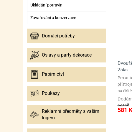
Ukládání potravin
Zavařování a konzervace
Domácí potřeby
Oslavy a party dekorace
Dvoufá
25ks
Papírnictví
Pro aut
přístroj
na čišt
Poukazy
Dodáme
629 Kč
581 
Reklamní předměty s vaším
logem