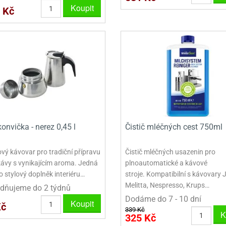
VINY NA DONUTY
OVINY NA DONUTY
POLEVA V PECKÁCH
GRILÁŠ (GRILIÁŽ)
VYKRAJOVÁTKA - VÁNOCE
Koupit
 Kč
AČKY A SMETANY
HAČKY A SMETANY
DRIP POLEVY
ZTUŽOVAČE ŠLEHAČKY
VYKRAJOVÁTKA - VELIKONOCE
ZLINY
ZMRZLINY
ROSTLINNÉ ŠLEHAČKY
VYKRAJOVÁTKA - ZVÍŘATA
ATINY
ŽELATINY
ŽIVOČIŠNÉ ŠLEHAČKY
VYKRAJOVÁTKA - ROSTLINY
TNÍ CUKRÁŘSKÉ SUROVINY
TNÍ CUKRÁŘSKÉ SUROVINY
JEDLÉ CHLADÍCÍ SPREJE
VYKRAJOVÁTKA - DOPRAVA
VYKRAJOVÁTKA - BUDOVY
VYKRAJOVÁTKA - OSTATNÍ
onvička - nerez 0,45 l
Čistič mléčných cest 750ml
SADY VYKRAJOVÁTEK - OSTATNÍ
ový kávovar pro tradiční přípravu
Čistič mléčných usazenin pro
SADY VYKRAJOVÁTEK - VÁNOCE
 kávy s vynikajícím aroma. Jedná
plnoautomatické a kávové
o stylový doplněk interiéru…
stroje. Kompatibilní s kávovary 
SADY VYKRAJOVÁTEK - VELIKONOCE
Melitta, Nespresso, Krups…
dňujeme do 2 týdnů
Dodáme do 7 - 10 dní
Koupit
VYKLÁPĚCÍ FORMIČKY
Kč
339 Kč
K
325 Kč
VYKRAJOVÁTKA - HNĚTYNKY, NA KO