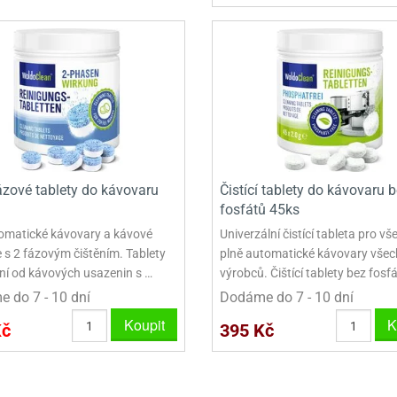
VYKRAJOVÁTKA VELKÁ NA PERNÍKY
NEREZOVÉ VYKRAJOVAČKY
zové tablety do kávovaru
Čistící tablety do kávovaru 
fosfátů 45ks
omatické kávovary a kávové
Univerzální čistící tableta pro v
e s 2 fázovým čištěním. Tablety
plně automatické kávovary všec
ění od kávových usazenin s …
výrobců. Čištící tablety bez fosf
 do 7 - 10 dní
Dodáme do 7 - 10 dní
Koupit
K
Kč
395 Kč