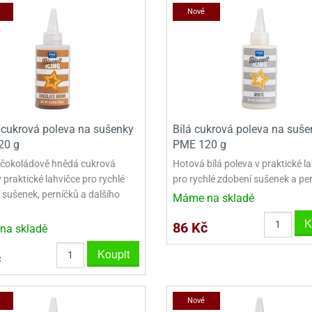
VINY NA DONUTY
OVINY NA DONUTY
POLEVA V PECKÁCH
GRILÁŠ (GRILIÁŽ)
VYKRAJOVÁTKA - VÁNOCE
Nové
AČKY A SMETANY
HAČKY A SMETANY
DRIP POLEVY
ZTUŽOVAČE ŠLEHAČKY
VYKRAJOVÁTKA - VELIKONOCE
ZLINY
ZMRZLINY
ROSTLINNÉ ŠLEHAČKY
VYKRAJOVÁTKA - ZVÍŘATA
ATINY
ŽELATINY
ŽIVOČIŠNÉ ŠLEHAČKY
VYKRAJOVÁTKA - ROSTLINY
TNÍ CUKRÁŘSKÉ SUROVINY
TNÍ CUKRÁŘSKÉ SUROVINY
JEDLÉ CHLADÍCÍ SPREJE
VYKRAJOVÁTKA - DOPRAVA
cukrová poleva na sušenky
Bílá cukrová poleva na suše
VYKRAJOVÁTKA - BUDOVY
20 g
PME 120 g
čokoládově hnědá cukrová
Hotová bílá poleva v praktické l
VYKRAJOVÁTKA - OSTATNÍ
 praktické lahvičce pro rychlé
pro rychlé zdobení sušenek a pe
 sušenek, perníčků a dalšího
SADY VYKRAJOVÁTEK - OSTATNÍ
Máme na skladě
K
SADY VYKRAJOVÁTEK - VÁNOCE
86 Kč
na skladě
Koupit
SADY VYKRAJOVÁTEK - VELIKONOCE
č
VYKLÁPĚCÍ FORMIČKY
Nové
VYKRAJOVÁTKA - HNĚTYNKY, NA KO