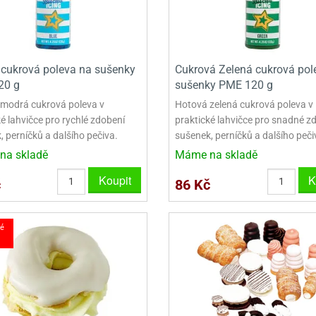
cukrová poleva na sušenky
Cukrová Zelená cukrová pol
20 g
sušenky PME 120 g
modrá cukrová poleva v
Hotová zelená cukrová poleva v
é lahvičce pro rychlé zdobení
praktické lahvičce pro snadné z
 perníčků a dalšího pečiva.
sušenek, perníčků a dalšího peči
na skladě
Máme na skladě
Koupit
K
č
86 Kč
é