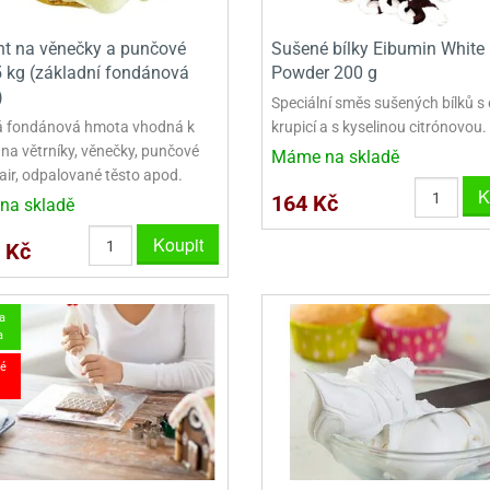
t na věnečky a punčové
Sušené bílky Eibumin White
5 kg (základní fondánová
Powder 200 g
)
Speciální směs sušených bílků s
á fondánová hmota vhodná k
krupicí a s kyselinou citrónovou.
 na větrníky, věnečky, punčové
Máme na skladě
lair, odpalované těsto apod.
K
164 Kč
na skladě
Koupit
 Kč
a
a
é