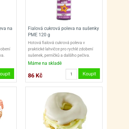
eva na
Fialová cukrová poleva na sušenky
PME 120 g
Hotová fialová cukrová poleva v
dobení
praktické lahvičce pro rychlé zdobení
va.
sušenek, perníčků a dalšího pečiva.
Máme na skladě
oupit
Koupit
86 Kč