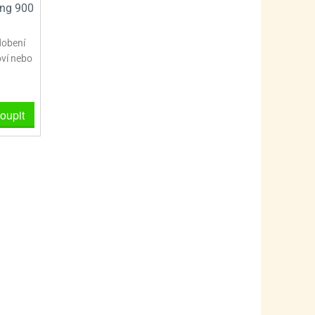
ing 900
dobení
oví nebo
oupit