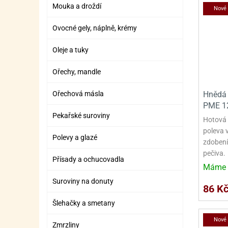
SURO
SUR
Mouka a droždí
Nové
ŠLEH
ŠLE
Ovocné gely, náplně, krémy
ZMR
Oleje a tuky
ŽEL
Ořechy, mandle
OSTA
OSTA
Ořechová másla
Hnědá 
PME 1
Pekařské suroviny
Hotová 
poleva v
Polevy a glazé
zdobení
pečiva.
Přísady a ochucovadla
Máme 
Suroviny na donuty
86 K
Šlehačky a smetany
Nové
Zmrzliny