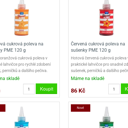
VYKRAJOVÁTKA VELKÁ NA PERNÍKY
NEREZOVÉ VYKRAJOVAČKY
vá cukrová poleva na
Červená cukrová poleva na
y PME 120 g
sušenky PME 120 g
oranžová cukrová poleva v
Hotová červená cukrová poleva 
é lahvičce pro rychlé zdobení
praktické lahvičce pro snadné z
 perníčků a dalšího pečiva.
sušenek, perníčků a dalšího peči
na skladě
Máme na skladě
Koupit
K
č
86 Kč
Nové