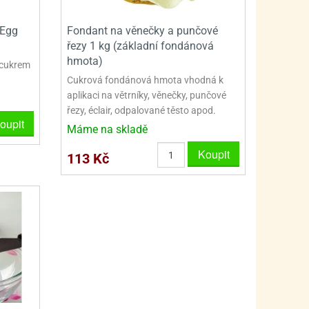
 Egg
Fondant na věnečky a punčové
řezy 1 kg (základní fondánová
hmota)
 cukrem
Cukrová fondánová hmota vhodná k
aplikaci na větrníky, věnečky, punčové
řezy, éclair, odpalované těsto apod.
oupit
Máme na skladě
Koupit
113 Kč