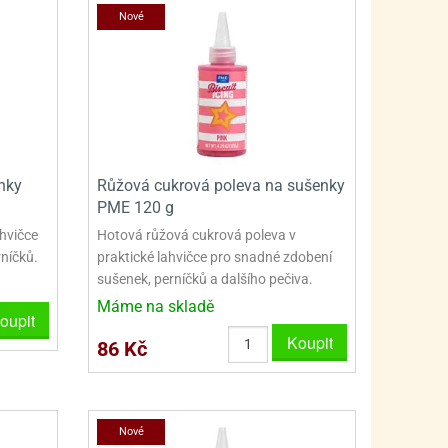
PRO FANOUŠKY ŠMOULŮ - THE SMURFS
SKLENĚNÉ DÓZY A LAHVE
Nové
PRO FANOUŠKY TLAPKOVÉ PATROLY - PAW PATRO
VAKUOVÉ UCHOVÁNÍ POTRAVIN
PRO FANOUŠKY TROLLS - TROLOVÉ
PLECHOVÉ KRABIČKY
nky
Růžová cukrová poleva na sušenky
PME 120 g
ahvičce
Hotová růžová cukrová poleva v
rníčků.
praktické lahvičce pro snadné zdobení
sušenek, perníčků a dalšího pečiva.
Máme na skladě
oupit
Koupit
86 Kč
Nové
BLIHY