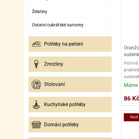
Želatiny
Ostatní cukrářské suroviny
Potřeby na pečení
Oranžo
sušenk
Hotová 
Zmrzliny
praktick
sušenek,
Stolování
Máme 
86 K
Kuchyňské potřeby
Nové
Domácí potřeby