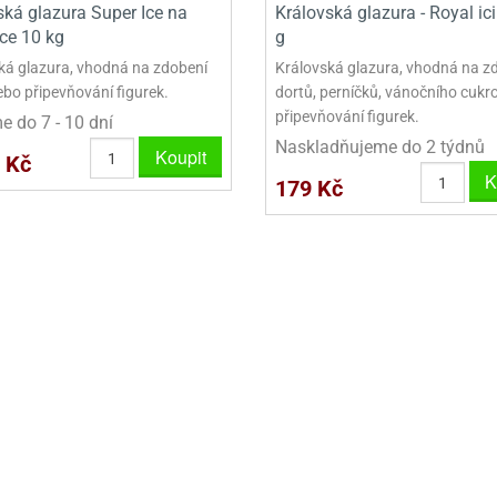
ská glazura Super Ice na
Královská glazura - Royal ic
ce 10 kg
g
ká glazura, vhodná na zdobení
Královská glazura, vhodná na z
ebo připevňování figurek.
dortů, perníčků, vánočního cukr
připevňování figurek.
 do 7 - 10 dní
Naskladňujeme do 2 týdnů
Koupit
 Kč
K
179 Kč