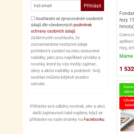
Přihlásit
Fondan
Souhlasím se zpracováním osobních
řezy 1
údajů dle všeobecných
podmínek
hmota
ochrany osobních údajů
Cukrov
Zaškrtnutím souhlasíte, že
aplikaci
zaznamenáme nezbytné údaje
řezy, éc
potřebné k zaslání na míru sestavené
Máme 
nabídky, jako jsou například výrobky a
novinky, které by vás mohly zajímat,
1 532
slevy a akční nabídky a podobně. Svůj
souhlas můžete kdykoli snadno
odvolat.
Doprav
zdarm
Výhodn
balení
Přihlašte se k odběru novinek, slev a akcí,
další zajímavosti také najdete, když se
přihlásíte na naše stránky na
Facebooku
.