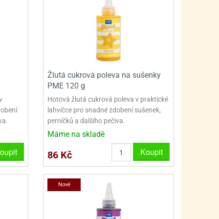
Žlutá cukrová poleva na sušenky
PME 120 g
v
Hotová žlutá cukrová poleva v praktické
dobení
lahvičce pro snadné zdobení sušenek,
va.
perníčků a dalšího pečiva.
Máme na skladě
oupit
Koupit
86 Kč
Nové