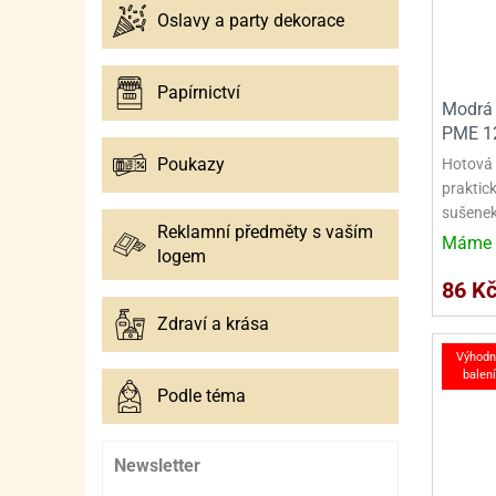
Oslavy a party dekorace
Papírnictví
Modrá 
PME 1
Poukazy
Hotová 
praktick
sušenek,
Reklamní předměty s vaším
Máme 
logem
86 K
Zdraví a krása
Výhodn
balení
Podle téma
Newsletter