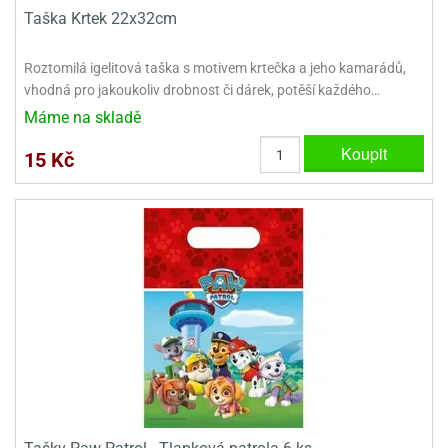
Taška Krtek 22x32cm
e
urfs
Roztomilá igelitová taška s motivem krtečka a jeho kamarádů,
vhodná pro jakoukoliv drobnost či dárek, potěší každého…
o
noušky
Máme na skladě
apkové
Koupit
troly
15 Kč
aw
trol
o
noušky
olls
olové