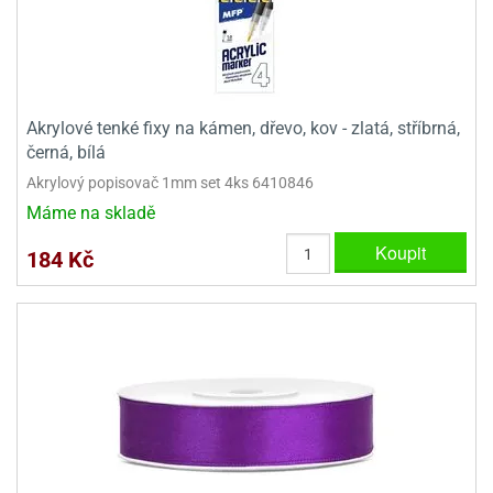
dlé
travin
ířata
ladící
o
reje
noušky
echové
krajovátka
áša
abičky
stliny
edvěd
Akrylové tenké fixy na kámen, dřevo, kov - zlatá, stříbrná,
krajovátka
černá, bílá
o
Akrylový popisovač 1mm set 4ks 6410846
noušky
prava
dvídka
Máme na skladě
ú
krajovátka
Koupit
184 Kč
nnie-
dovy
e-
krajovátka
ooh
o
tatní
noušky
ady
ckey
krajovátek
ouse
tatní
nnie