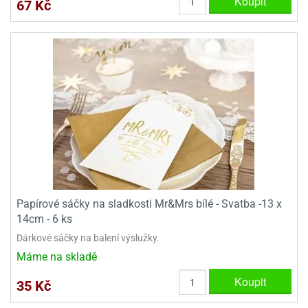
Koupit
67 Kč
Papírové sáčky na sladkosti Mr&Mrs bílé - Svatba -13 x
14cm - 6 ks
Dárkové sáčky na balení výslužky.
Máme na skladě
Koupit
35 Kč