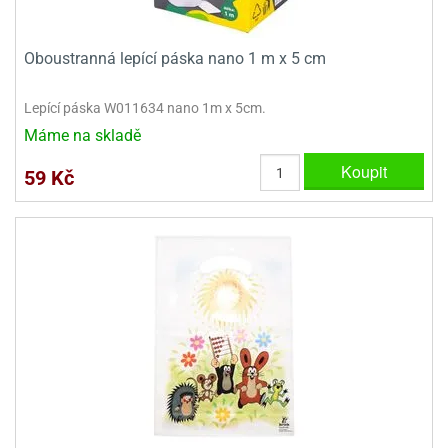
ooby-
rezové
oo
krajovačky
Oboustranná lepící páska nano 1 m x 5 cm
o
noušky
Lepící páska W011634 nano 1m x 5cm.
pongeBoba
Máme na skladě
o
Koupit
noušky
59 Kč
ar
rs
ězdné
lky
o
noušky
per
rio
o
noušky
oulů