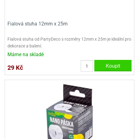
ady
o
krajovátek
noušky
imoňů
noce
Fialová stuha 12mm x 25m
nions
ady
Fialová stuha od PartyDeco s rozměry 12mm x 25m je ideální pro
krajovátek
o
dekorace a balení.
noušky
likonoce
necraft
Máme na skladě
klápěcí
Koupit
o
29 Kč
rmičky
noušky
y
krajovátka
tle
ony
ětynky,
o
blihy
noušky
incezen
krajovátka
sney
lká
o
rníky
noušky