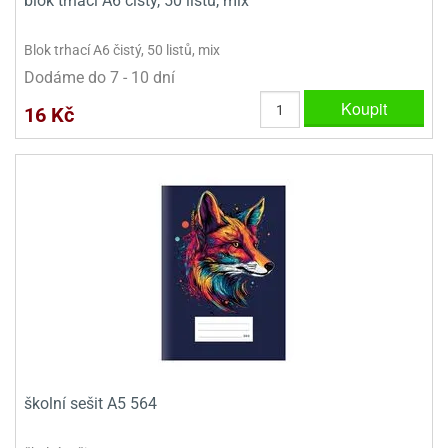
blok trhací A6 čistý, 50 listů, mix
Blok trhací A6 čistý, 50 listů, mix
Dodáme do 7 - 10 dní
Koupit
16 Kč
školní sešit A5 564