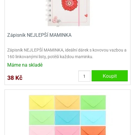
dlé
travin
ířata
ladící
o
reje
noušky
echové
krajovátka
áša
abičky
stliny
edvěd
Zápisník NEJLEPŠÍ MAMINKA
krajovátka
o
Zápisník NEJLEPŠÍ MAMINKA, ideální dárek s kovovou vazbou a
noušky
prava
160 linkovanými listy, potěší každou maminku.
dvídka
ú
krajovátka
Máme na skladě
Koupit
nnie-
dovy
38 Kč
e-
krajovátka
ooh
o
tatní
noušky
ady
ckey
krajovátek
ouse
tatní
nnie