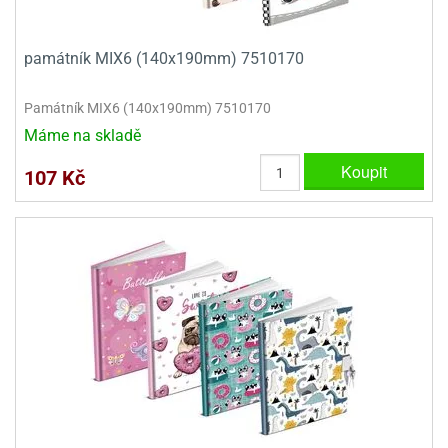
ooby-
rezové
oo
krajovačky
památník MIX6 (140x190mm) 7510170
o
noušky
Památník MIX6 (140x190mm) 7510170
pongeBoba
Máme na skladě
o
Koupit
noušky
107 Kč
ar
rs
ězdné
lky
o
noušky
per
rio
o
noušky
oulů