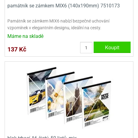
památník se zámkem MIX6 (140x190mm) 7510173
e
urfs
Památník se zámkem MIX6 nabízí bezpečné uchování
vzpomínek v elegantním designu, ideální na cesty.
o
noušky
Máme na skladě
apkové
Koupit
troly
137 Kč
aw
trol
o
noušky
olls
olové