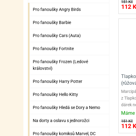
SURO
SUR
151 Kč
112 
Pro fanoušky Angry Birds
ŠLEH
ŠLE
Pro fanoušky Barbie
ZMR
Pro fanoušky Cars (Auta)
ŽEL
Pro fanoušky Fortnite
OSTA
OSTA
Pro fanoušky Frozen (Ledové
království)
Tlapko
Pro fanoušky Harry Potter
(růžov
Marcipá
Pro fanoušky Hello Kitty
z Tlapk
dárek n
Pro fanoušky Hledá se Dory a Nemo
Máme 
Na dorty a oslavu s jednorožci
151 Kč
112 
Pro fanoušky komiksů Marvel, DC