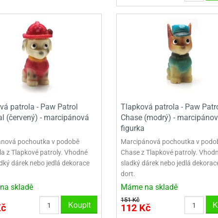
VYKRAJOVÁTKA VELKÁ NA PERNÍKY
NEREZOVÉ VYKRAJOVAČKY
vá patrola - Paw Patrol
Tlapková patrola - Paw Patr
l (červený) - marcipánová
Chase (modrý) - marcipáno
figurka
nová pochoutka v podobě
Marcipánová pochoutka v podo
a z Tlapkové patroly. Vhodné
Chase z Tlapkové patroly. Vhodn
adký dárek nebo jedlá dekorace
sladký dárek nebo jedlá dekorac
dort.
na skladě
Máme na skladě
151 Kč
Koupit
K
Kč
112 Kč