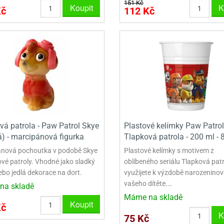
VINY NA DONUTY
OVINY NA DONUTY
POLEVA V PECKÁCH
GRILÁŠ (GRILIÁŽ)
VYKRAJOVÁTKA - VÁNOCE
151 Kč
Koupit
K
Kč
112 Kč
AČKY A SMETANY
HAČKY A SMETANY
DRIP POLEVY
ZTUŽOVAČE ŠLEHAČKY
VYKRAJOVÁTKA - VELIKONOCE
ZLINY
ZMRZLINY
ROSTLINNÉ ŠLEHAČKY
VYKRAJOVÁTKA - ZVÍŘATA
ATINY
ŽELATINY
ŽIVOČIŠNÉ ŠLEHAČKY
VYKRAJOVÁTKA - ROSTLINY
TNÍ CUKRÁŘSKÉ SUROVINY
TNÍ CUKRÁŘSKÉ SUROVINY
JEDLÉ CHLADÍCÍ SPREJE
VYKRAJOVÁTKA - DOPRAVA
VYKRAJOVÁTKA - BUDOVY
VYKRAJOVÁTKA - OSTATNÍ
vá patrola - Paw Patrol Skye
Plastové kelímky Paw Patrol
á) - marcipánová figurka
Tlapková patrola - 200 ml - 
SADY VYKRAJOVÁTEK - OSTATNÍ
nová pochoutka v podobě Skye
Plastové kelímky s motivem z
SADY VYKRAJOVÁTEK - VÁNOCE
ové patroly. Vhodné jako sladký
oblíbeného seriálu Tlapková pat
ebo jedlá dekorace na dort.
využijete k výzdobě narozeninov
SADY VYKRAJOVÁTEK - VELIKONOCE
vašeho dítěte.…
na skladě
Máme na skladě
VYKLÁPĚCÍ FORMIČKY
Koupit
Kč
K
75 Kč
VYKRAJOVÁTKA - HNĚTYNKY, NA KO