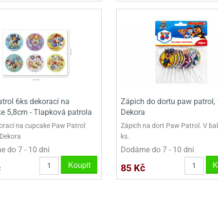
trol 6ks dekorací na
Zápich do dortu paw patrol, 
e 5,8cm - Tlapková patrola
Dekora
orací na cupcake Paw Patrol
Zápich na dort Paw Patrol. V bal
 Dekora
ks.
 do 7 - 10 dní
Dodáme do 7 - 10 dní
Koupit
K
č
85 Kč