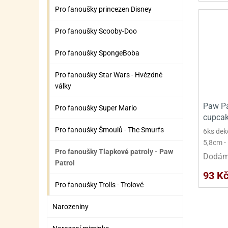
Pro fanoušky princezen Disney
Pro fanoušky Scooby-Doo
Pro fanoušky SpongeBoba
Pro fanoušky Star Wars - Hvězdné
války
Paw Pa
Pro fanoušky Super Mario
cupcak
Pro fanoušky Šmoulů - The Smurfs
6ks dek
5,8cm -
Pro fanoušky Tlapkové patroly - Paw
Dodáme
Patrol
93 K
Pro fanoušky Trolls - Trolové
Narozeniny