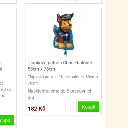
ol
Tlapková patrola Chase balónek
vá
58cm x 78cm
Tlapková patrola Chase balónek 58cm x
bě
78cm
é jako
Naskladňujeme do 5 pracovních
e na
dní
Koupit
182 Kč
oupit