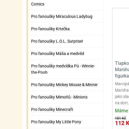
Comics
Pro fanoušky Miraculous Ladybug
Pro fanoušky Krtečka
Pro fanoušky L.O.L. Surprise!
Pro fanoušky Máša a medvěd
Tlapko
Pro fanoušky medvídka Pú - Winnie-
Marsha
the-Pooh
figurka
Marcipá
Pro fanoušky Mickey Mouse & Minnie
Marshal
jako sl
Pro fanoušky Mimoňů - Minions
na dort.
Pro fanoušky Minecraft
Máme 
151 Kč
112 
Pro fanoušky My Little Pony