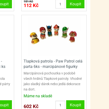
PRO FANOUŠKY ŠMOULŮ - THE SMURFS
SKLENĚNÉ DÓZY A LAHVE
151 Kč
oupit
Koupit
112 Kč
PRO FANOUŠKY TLAPKOVÉ PATROLY - PAW PATRO
VAKUOVÉ UCHOVÁNÍ POTRAVIN
PRO FANOUŠKY TROLLS - TROLOVÉ
PLECHOVÉ KRABIČKY
 -
Tlapková patrola - Paw Patrol celá
8 ks
parta 6ks - marcipánové figurky
Marcipánová pochoutka v podobě
rola
všech hrdinů Tlapkové patroly. Vhodné
é párty
jako sladký dárek nebo jedlá dekorace
na dort.
Máme na skladě
oupit
Koupit
602 Kč
BLIHY