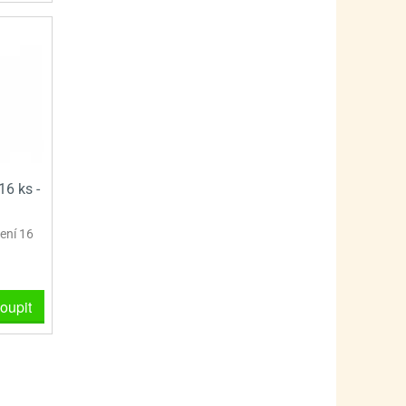
16 ks -
ení 16
oupit