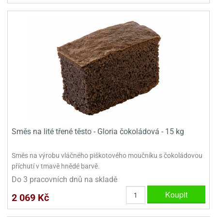
e
urfs
o
noušky
apkové
troly
aw
trol
o
noušky
Směs na lité třené těsto - Gloria čokoládová - 15 kg
olls
Směs na výrobu vláčného piškotového moučníku s čokoládovou
olové
příchutí v tmavě hnědé barvě.
Do 3 pracovních dnů na skladě
Koupit
2 069 Kč