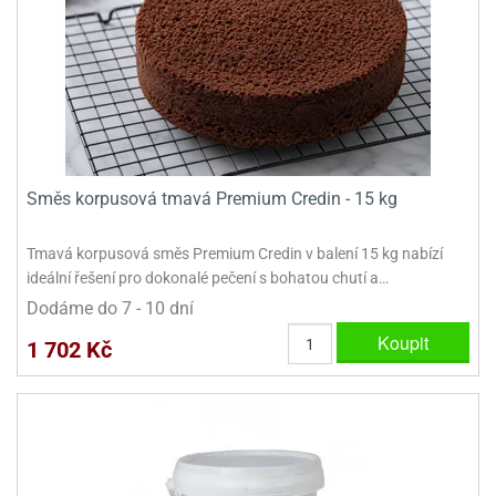
Směs korpusová tmavá Premium Credin - 15 kg
Tmavá korpusová směs Premium Credin v balení 15 kg nabízí
ideální řešení pro dokonalé pečení s bohatou chutí a…
Dodáme do 7 - 10 dní
Koupit
1 702 Kč