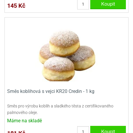
Koupit
ady
o
145 Kč
krajovátek
noušky
imoňů
noce
nions
ady
krajovátek
o
noušky
likonoce
necraft
klápěcí
o
rmičky
noušky
y
krajovátka
tle
ony
ětynky,
Směs koblihová s vejci KR20 Credin - 1 kg
o
blihy
noušky
Směs pro výrobu koblih a sladkého těsta z certifikovaného
incezen
palmového oleje.
krajovátka
sney
lká
Máme na skladě
o
Koupit
rníky
noušky