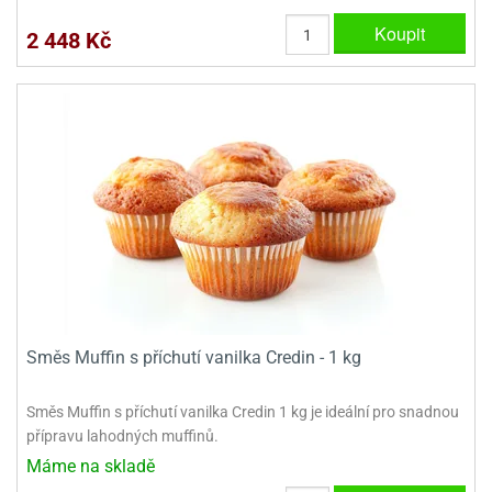
dlé
travin
ířata
Koupit
ladící
o
2 448 Kč
reje
noušky
echové
krajovátka
áša
abičky
stliny
edvěd
krajovátka
o
noušky
prava
dvídka
ú
krajovátka
nnie-
dovy
e-
krajovátka
ooh
Směs Muffin s příchutí vanilka Credin - 1 kg
o
tatní
noušky
ady
ckey
Směs Muffin s příchutí vanilka Credin 1 kg je ideální pro snadnou
krajovátek
ouse
přípravu lahodných muffinů.
Máme na skladě
tatní
nnie