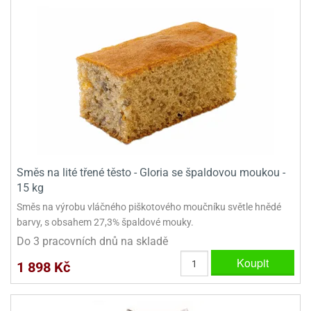
Směs na lité třené těsto - Gloria se špaldovou moukou -
15 kg
Směs na výrobu vláčného piškotového moučníku světle hnědé
barvy, s obsahem 27,3% špaldové mouky.
Do 3 pracovních dnů na skladě
Koupit
1 898 Kč