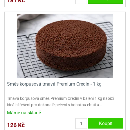
181 Kč
ooby-
rezové
oo
krajovačky
o
noušky
pongeBoba
o
noušky
ar
rs
ězdné
lky
Směs korpusová tmavá Premium Credin - 1 kg
o
noušky
Tmavá korpusová směs Premium Credin v balení 1 kg nabízí
per
ideální řešení pro dokonalé pečení s bohatou chutí a…
rio
Máme na skladě
o
Koupit
noušky
126 Kč
oulů