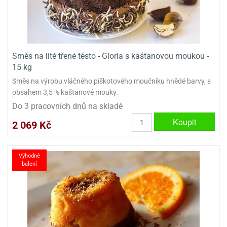
Směs na lité třené těsto - Gloria s kaštanovou moukou -
15 kg
Směs na výrobu vláčného piškotového moučníku hnědé barvy, s
obsahem 3,5 % kaštanové mouky.
Do 3 pracovních dnů na skladě
Koupit
2 069 Kč
Výhodné
balení