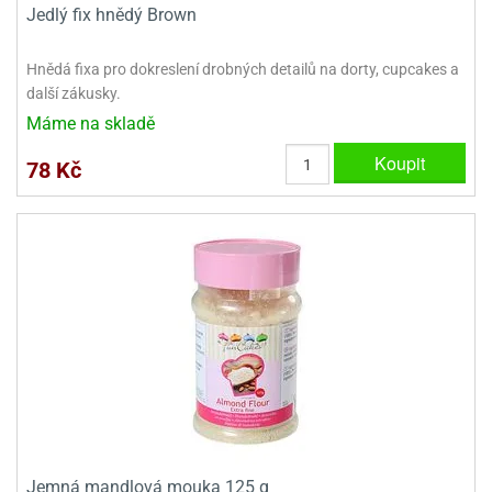
Jedlý fix hnědý Brown
Hnědá fixa pro dokreslení drobných detailů na dorty, cupcakes a
další zákusky.
Máme na skladě
Koupit
78 Kč
Jemná mandlová mouka 125 g