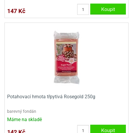
Koupit
147 Kč
Potahovací hmota třpytivá Rosegold 250g
barevný fondán
Máme na skladě
Koupit
142 Kč