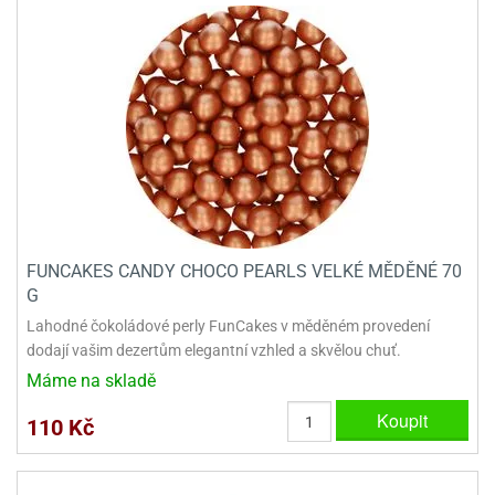
FUNCAKES CANDY CHOCO PEARLS VELKÉ MĚDĚNÉ 70
G
Lahodné čokoládové perly FunCakes v měděném provedení
dodají vašim dezertům elegantní vzhled a skvělou chuť.
Máme na skladě
Koupit
110 Kč