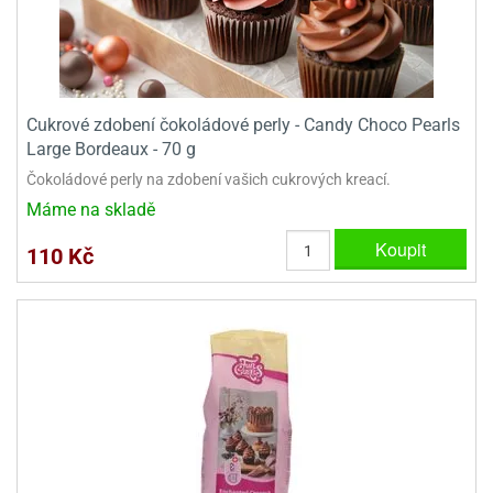
dlé
travin
ířata
ladící
o
reje
noušky
echové
krajovátka
áša
abičky
stliny
edvěd
Cukrové zdobení čokoládové perly - Candy Choco Pearls
krajovátka
Large Bordeaux - 70 g
o
Čokoládové perly na zdobení vašich cukrových kreací.
noušky
prava
dvídka
Máme na skladě
ú
krajovátka
Koupit
110 Kč
nnie-
dovy
e-
krajovátka
ooh
o
tatní
noušky
ady
ckey
krajovátek
ouse
tatní
nnie