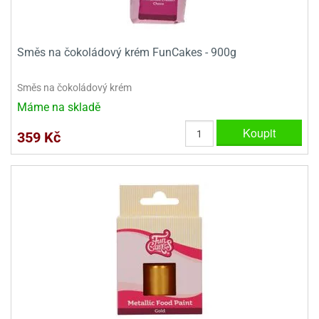
ady
o
krajovátek
noušky
imoňů
Směs na čokoládový krém FunCakes - 900g
noce
nions
ady
Směs na čokoládový krém
krajovátek
o
Máme na skladě
noušky
likonoce
necraft
Koupit
359 Kč
klápěcí
o
rmičky
noušky
y
krajovátka
tle
ony
ětynky,
o
blihy
noušky
incezen
krajovátka
sney
lká
o
rníky
noušky