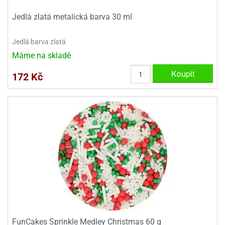
ooby-
rezové
Jedlá zlatá metalická barva 30 ml
oo
krajovačky
o
Jedlá barva zlatá
noušky
Máme na skladě
pongeBoba
Koupit
o
172 Kč
noušky
ar
rs
ězdné
lky
o
noušky
per
rio
o
noušky
FunCakes Sprinkle Medley Christmas 60 g
oulů