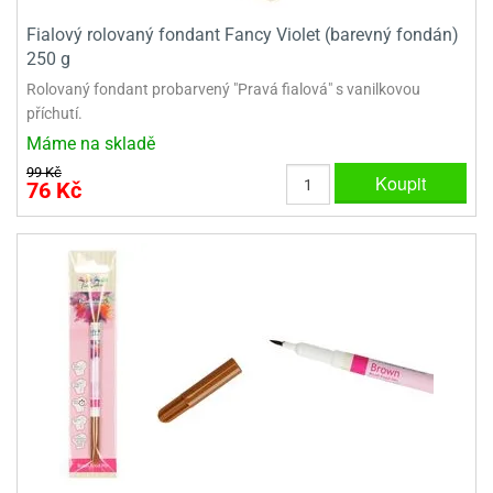
Fialový rolovaný fondant Fancy Violet (barevný fondán)
250 g
Rolovaný fondant probarvený "Pravá fialová" s vanilkovou
příchutí.
Máme na skladě
99 Kč
Koupit
76 Kč