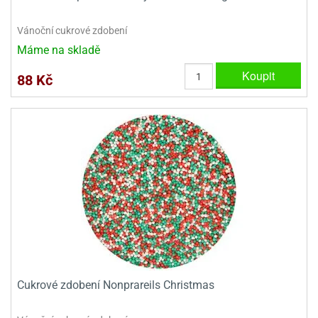
e
Vánoční cukrové zdobení
urfs
Máme na skladě
o
Koupit
88 Kč
noušky
apkové
troly
aw
trol
o
noušky
olls
olové
Cukrové zdobení Nonprareils Christmas