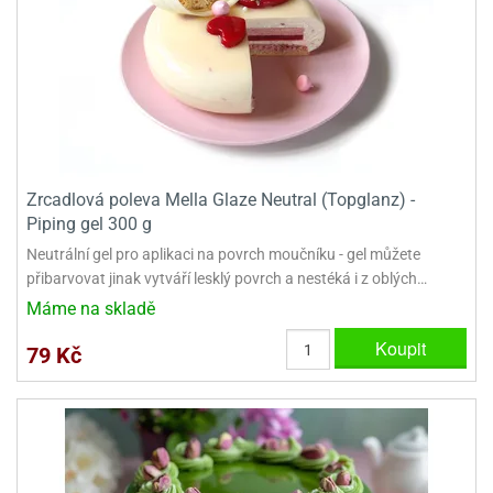
ooby-
rezové
oo
krajovačky
o
noušky
pongeBoba
o
noušky
Zrcadlová poleva Mella Glaze Neutral (Topglanz) -
ar
Piping gel 300 g
rs
Neutrální gel pro aplikaci na povrch moučníku - gel můžete
ězdné
přibarvovat jinak vytváří lesklý povrch a nestéká i z oblých…
lky
Máme na skladě
o
Koupit
79 Kč
noušky
per
rio
o
noušky
oulů