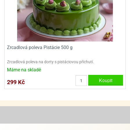
e
urfs
o
noušky
apkové
troly
Zrcadlová poleva Pistácie 500 g
aw
trol
Zrcadlová poleva na dorty s pistáciovou příchutí.
Máme na skladě
o
noušky
Koupit
299 Kč
olls
olové