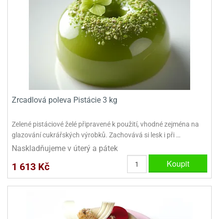
ady
o
krajovátek
noušky
imoňů
noce
nions
ady
krajovátek
o
noušky
likonoce
necraft
Zrcadlová poleva Pistácie 3 kg
klápěcí
o
rmičky
noušky
y
Zelené pistáciové želé připravené k použití, vhodné zejména na
krajovátka
tle
glazování cukrářských výrobků. Zachovává si lesk i při …
ony
Naskladňujeme v úterý a pátek
ětynky,
o
Koupit
1 613 Kč
blihy
noušky
incezen
krajovátka
sney
lká
o
rníky
noušky