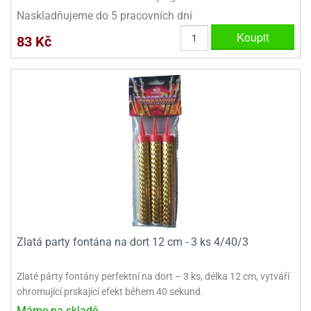
Naskladňujeme do 5 pracovních dní
e
Koupit
urfs
83 Kč
o
noušky
apkové
troly
aw
trol
o
noušky
olls
olové
Zlatá party fontána na dort 12 cm - 3 ks 4/40/3
Zlaté párty fontány perfektní na dort – 3 ks, délka 12 cm, vytváří
ohromující prskající efekt během 40 sekund.
Máme na skladě