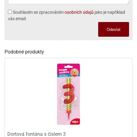
ady
o
krajovátek
noušky
Souhlasím se zpracováním
osobních údajů
jako je například
imoňů
vás email
noce
nions
Odeslat
ady
krajovátek
o
noušky
Podobné produkty
likonoce
necraft
klápěcí
o
rmičky
noušky
y
krajovátka
tle
ony
ětynky,
o
blihy
noušky
incezen
krajovátka
sney
lká
o
Dortová fontána s číslem 3
rníky
noušky