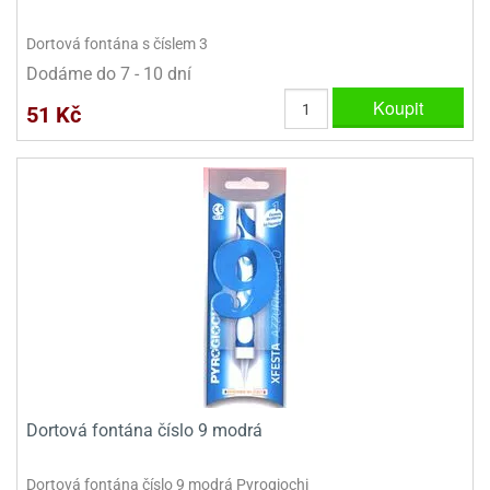
ooby-
rezové
oo
Dortová fontána s číslem 3
krajovačky
Dodáme do 7 - 10 dní
o
noušky
Koupit
51 Kč
pongeBoba
o
noušky
ar
rs
ězdné
lky
o
noušky
per
rio
Dortová fontána číslo 9 modrá
o
noušky
oulů
Dortová fontána číslo 9 modrá Pyrogiochi