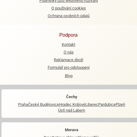
Podmínky užití webového rozhraní
O používání cookies
Ochrana osobních údajů
Podpora
Kontakt
O nás
Reklamace zboží
Formulář pro odstoupení
Blog
Čechy
Praha
České Budějovice
Hradec Králové
Liberec
Pardubice
Plzeň
Ústí nad Labem
Morava