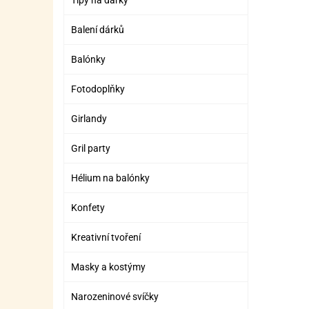
Tipy na dárky
Balení dárků
Balónky
Fotodoplňky
Girlandy
Gril party
Hélium na balónky
Konfety
Kreativní tvoření
Masky a kostýmy
Narozeninové svíčky