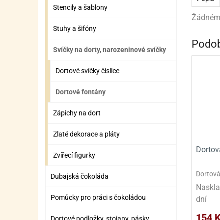
ZÁBAVNÉ HRAČKY, DOPLŇKY
VÝROBA SLIZU
BOXY A TAŠKY NA POMŮCKY
OTOČ
SILI
PŘEN
K
Stencily a šablony
Žádnému
ZÁBAVNÍ PYROTECHNIKA
FLAMBOVACÍ PISTOL
SEPA
KO
Stuhy a šifóny
Podob
MLÉČ
ML
Svíčky na dorty, narozeninové svíčky
MOUK
M
Dortové svíčky číslice
NÁPL
N
Dortové fontány
OLEJ
Zápichy na dort
OŘEC
O
Zlaté dekorace a pláty
OŘEC
O
Dortov
Zvířecí figurky
PEKA
PEK
Dortová
Dubajská čokoláda
POLE
P
Naskla
Pomůcky pro práci s čokoládou
dní
PŘÍS
PŘÍS
154 
Dortové podložky, stojany, pásky