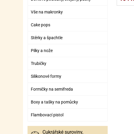
SURO
SUR
Vše na makronky
ŠLEH
ŠLE
ZMR
Cake pops
ŽEL
Stěrky a špachtle
OSTA
OSTA
Pilky a nože
Trubičky
Silikonové formy
Formičky na semifreda
Boxy a tašky na pomůcky
Flambovací pistol
Cukrářské suroviny,