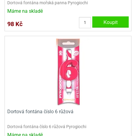
Dortová fontána mořská panna Pyrogiochi
ooby-
rezové
oo
Máme na skladě
krajovačky
Koupit
o
98 Kč
noušky
pongeBoba
o
noušky
ar
rs
ězdné
lky
o
noušky
per
rio
Dortová fontána číslo 6 růžová
o
Dortová fontána číslo 6 růžová Pyrogiochi
noušky
oulů
Máme na skladě