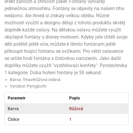
noční
rotechnika
uka
pět
efekt zářících a chrlících jisker. Fontány vytvářejí
gurky
hárky
ekt
nutí
roviny
obení
ambovací
roba
očné
jedinečnou atmosféru. Fontány se objevily na našem trhu
měrky
čení
omůcky
jníky
ířátka
o
valování
rcování
try
leba
oždí
tol
izu
ouka
ojany
nedávno. Ale ihned si získaly velkou oblibu. Různé
noušky
ětce
zerty,
ouka
noční
nve
likonové
enášení
tbal
liéfní
jové
krářské
rry
dlé
ngerfood
ažovky
možnosti využití a designu dělají z tohoto produktu skvělý
lení
plně
pět
oždí
obení
rmy
rtů
dložky
nvice
že
tter
dlou
ěty
oždí
doplněk každé oslavy. Na dětskou oslavu můžete využít
nvičky
azy
ort
hárky,
rvou
leba
émy
ndlová
plně
obyčejné fontány s disney motivem. Kdyby jste chtěli svoje
san)
nbóny
zertů
likonové
nky
chyňské
o
lenky,
plně
ouka
íbory
omoce
rmy
že
děti potěšit ještě více, můžete k těmto fontánam ještě
noušky
kuté
límky
lebníky
eje
émy
parace
íprava
llo
rvy
přikoupit hrající fontánu se svíčkami. Pro větší oslavence
émy
dy
vy
chyňské
čení
líře
tty
lebovky
se určite hodí fontána s číslovkou narozenin. Jako další
ky
rémy
nců
ztuhy
žky
pytky
eje
doplňky můžete využít "vystřelovací konfety". Pyrotechnika
rmosky
rtů
likonové
o
echy,
pět
plně
ruhadla,
tření
1 kategorie. Doba hoření fontány je 50 sekund.
kavice
noušky
pojů
ky
ndle
rabky
žů
edá
Barva: Tmavěrůžová oslava
rmelády,
echy,
dložky
echy,
echová
Vyrobce: Pyrogiochi
žemy
ndle
áječe
kénka
ry
ndle
sla
ta
hucovací
Parametr
Popis
ndlová
cy,
ady
echová
emo
kařské
sty,
ouka
dnosy
žů
hy
sla
Barva
Růžová
roviny
omata
a
káčky
dtácky
krajovátka
pět
kařské
Číslice
1
rty
levy
pět
roviny
ojany
ploměry
pékací
krajovátka
lavu
azé
levy