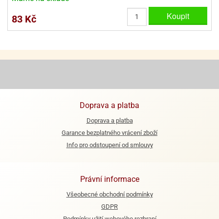
Koupit
e
83 Kč
urfs
o
noušky
apkové
troly
aw
trol
Doprava a platba
Doprava a platba
o
noušky
Garance bezplatného vrácení zboží
olls
Info pro odstoupení od smlouvy
olové
Právní informace
Všeobecné obchodní podmínky
GDPR
Podmínky užití webového rozhraní