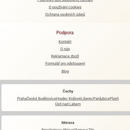
O používání cookies
Ochrana osobních údajů
Podpora
Kontakt
O nás
Reklamace zboží
Formulář pro odstoupení
Blog
Čechy
Praha
České Budějovice
Hradec Králové
Liberec
Pardubice
Plzeň
Ústí nad Labem
Morava
Brno
Ostrava
Jihlava
Olomouc
Zlín