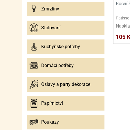
SURO
SUR
Boční 
Zmrzliny
ŠLEH
ŠLE
Patisse
ZMR
Naskla
Stolování
ŽEL
105 
Kuchyňské potřeby
OSTA
OSTA
Domácí potřeby
Oslavy a party dekorace
Papírnictví
Poukazy