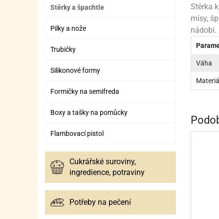
ZÁBAVNÉ HRAČKY, DOPLŇKY
VÝROBA SLIZU
BOXY A TAŠKY NA POMŮCKY
OTOČ
SILI
PŘEN
K
Stěrka k
Stěrky a špachtle
mísy, šp
ZÁBAVNÍ PYROTECHNIKA
FLAMBOVACÍ PISTOL
SEPA
KO
Pilky a nože
nádobí.
MLÉČ
ML
Parame
Trubičky
Váha
MOUK
M
Silikonové formy
Materiá
NÁPL
N
Formičky na semifreda
OLEJ
Boxy a tašky na pomůcky
Podob
OŘEC
O
Flambovací pistol
OŘEC
O
Cukrářské suroviny,
PEKA
PEK
ingredience, potraviny
POLE
P
PŘÍS
PŘÍS
Potřeby na pečení