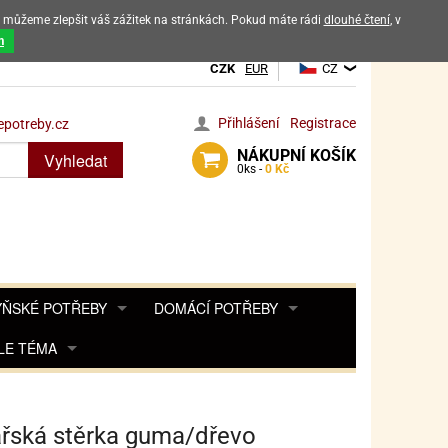
ak můžeme zlepšit váš zážitek na stránkách. Pokud máte rádi
dlouhé čtení
, v
dových výrobků
m
CZK
EUR
CZ
Přihlášení
Registrace
potreby.cz
NÁKUPNÍ
KOŠÍK
Vyhledat
0
ks -
0 Kč
ŇSKÉ POTŘEBY
DOMÁCÍ POTŘEBY
ŘENKY, KOŘENKY
LE TÉMA
DEKORACE DO BYTU
SAMOLEPKY NA 
TA, DESINFEKCE, OCHRANA
Y, POHÁDKY A HRY
PRO FANOUŠKY ANGRY BIRDS
DROBNOSTI DO DOMÁCNOSTI
OZENINY
TĚNÍ KÁVOVARŮ
PRO FANOUŠKY BARBIE
NAROZENINOVÉ SVÍČKY
KOŠÍKY
řská stěrka guma/dřevo