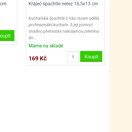
PRO FANOUŠKY ŠMOULŮ - THE SMURFS
SKLENĚNÉ DÓZY A LAHVE
 cm
Kráječ-špachtle nerez 16,5x13 cm
PRO FANOUŠKY TLAPKOVÉ PATROLY - PAW PATRO
VAKUOVÉ UCHOVÁNÍ POTRAVIN
Kuchařská špachtle z Vás rázem udělá
PRO FANOUŠKY TROLLS - TROLOVÉ
PLECHOVÉ KRABIČKY
profesionální kuchaře. S její pomocí
snadno přemístíte nakrájenou zeleninu
oupit
do…
Máme na skladě
Koupit
169 Kč
BLIHY