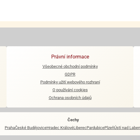
Právní informace
Všeobecné obchodní podmínky
GDPR
Podmínky užití webového rozhraní
O používání cookies
Ochrana osobních údajů
Čechy
Praha
České Budějovice
Hradec Králové
Liberec
Pardubice
Plzeň
Ústí nad Labe