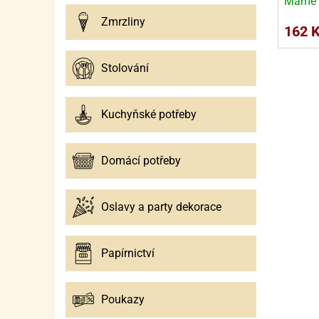
Máme 
SURO
SUR
Zmrzliny
162 
ŠLEH
ŠLE
ZMR
Stolování
ŽEL
Kuchyňské potřeby
OSTA
OSTA
Domácí potřeby
Oslavy a party dekorace
Papírnictví
Poukazy