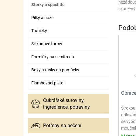
nežádoucí
ZÁBAVNÉ HRAČKY, DOPLŇKY
VÝROBA SLIZU
BOXY A TAŠKY NA POMŮCKY
OTOČ
SILI
PŘEN
K
Stěrky a špachtle
skutečný
ZÁBAVNÍ PYROTECHNIKA
FLAMBOVACÍ PISTOL
SEPA
KO
Pilky a nože
Podob
MLÉČ
ML
Trubičky
MOUK
M
Silikonové formy
NÁPL
N
Formičky na semifreda
OLEJ
Boxy a tašky na pomůcky
OŘEC
O
Flambovací pistol
OŘEC
O
Obrace
Cukrářské suroviny,
PEKA
PEK
ingredience, potraviny
Širokou 
POLE
P
grilován
se výbor
PŘÍS
PŘÍS
Potřeby na pečení
mouční