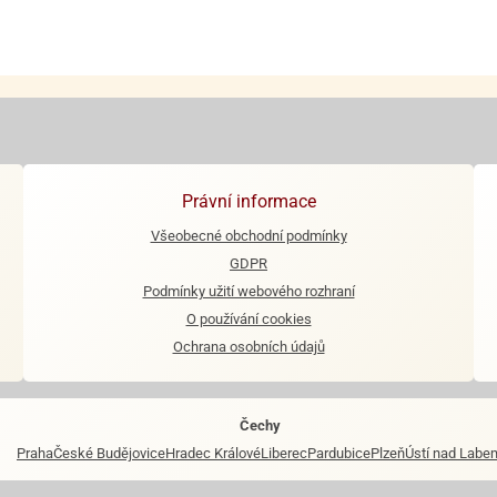
Právní informace
Všeobecné obchodní podmínky
GDPR
Podmínky užití webového rozhraní
O používání cookies
Ochrana osobních údajů
Čechy
Praha
České Budějovice
Hradec Králové
Liberec
Pardubice
Plzeň
Ústí nad Labe