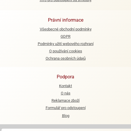
e
urfs
Právní informace
o
Všeobecné obchodní podmínky
noušky
GDPR
apkové
Podmínky užití webového rozhraní
troly
O používání cookies
aw
Ochrana osobních údajů
trol
o
Podpora
noušky
olls
Kontakt
O nás
olové
Reklamace zboží
Formulář pro odstoupení
Blog