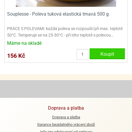
ooby-
rezové
oo
Souplesse - Poleva tuková elastická tmavá 500 g
krajovačky
o
noušky
PRÁCE S POLEVAMI: každá poleva se rozpouští při max. teplotě
pongeBoba
50°C. Temperuje se na 25-30°C - při této teplotě s polevou…
Máme na skladě
o
noušky
Koupit
156 Kč
ar
rs
ězdné
lky
o
noušky
per
Doprava a platba
rio
Doprava a platba
o
noušky
Garance bezplatného vrácení zboží
oulů
Info pro odstoupení od smlouvy