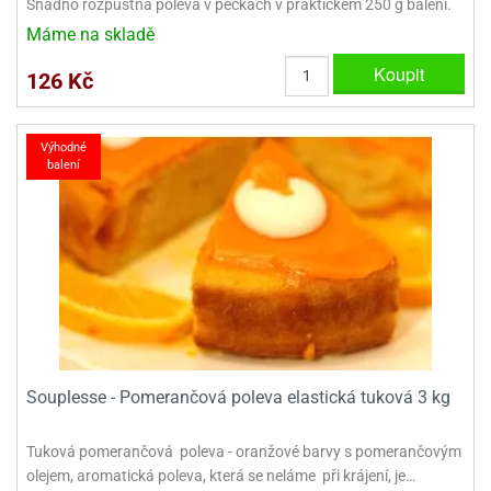
Snadno rozpustná poleva v peckách v praktickém 250 g balení.
ooby-
rezové
Máme na skladě
oo
krajovačky
Koupit
126 Kč
o
noušky
pongeBoba
Výhodné
o
balení
noušky
ar
rs
ězdné
lky
o
noušky
per
Souplesse - Pomerančová poleva elastická tuková 3 kg
rio
o
Tuková pomerančová poleva - oranžové barvy s pomerančovým
noušky
olejem, aromatická poleva, která se neláme při krájení, je…
oulů