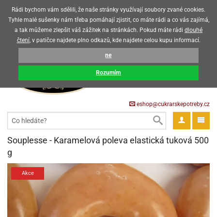
Upozorňujeme zákazníky, že v horkých letních měsících máme omezený
Rádi bychom vám sdělili, že naše stránky využívají soubory zvané cookies.
prodej čokoládových výrobků
Tyhle malé sušenky nám třeba pomáhají zjistit, co máte rádi a co vás zajímá,
a tak můžeme zlepšit váš zážitek na stránkách. Pokud máte rádi
dlouhé
CZK
EUR
CZ
čtení
, v patičce najdete plno odkazů, kde najdete celou kupu informací.
KOŠÍK
ne
0 Kč
ack
Rozumím
krářské
ack
třeby
eshop@cukrarskepotreby.cz
roviny
ack
gredience
ack
tahovací
ack
a
krářské
ack
gredience
čení
Souplesse - Karamelová poleva elastická tuková 500
můcky
delovací
tahovací
tahovací
krářské
g
ack
oty
bovky
omůcky
ack
omůcky
ondant)
delovací
delovací
a
rtové
ack
oty
Akce
ack
obení
eceda
omůcky
oty
rcipán
ůl
ack
rmy
ondant)
ondant)
chyňské
rtové
korace
ack
ack
sla
obení
travinářské
čka
ack
rma
tahovací
rcipán
třeby
rmy
rcipán
rvy
nčí
oty
gurky
mácí
oristické
ičky
korace