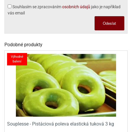
dlé
travin
ířata
Souhlasím se zpracováním
osobních údajů
jako je například
ladící
o
vás email
reje
noušky
echové
krajovátka
áša
abičky
Odeslat
stliny
edvěd
krajovátka
o
Podobné produkty
noušky
prava
dvídka
Výhodné
ú
krajovátka
balení
nnie-
dovy
e-
krajovátka
ooh
o
tatní
noušky
ady
ckey
krajovátek
ouse
Souplesse - Pistáciová poleva elastická tuková 3 kg
tatní
nnie