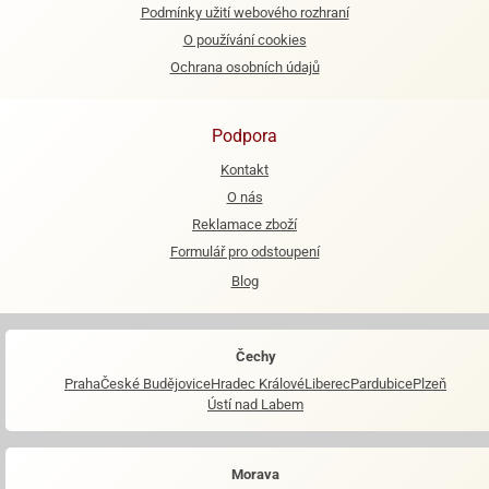
Podmínky užití webového rozhraní
O používání cookies
Ochrana osobních údajů
Podpora
Kontakt
O nás
Reklamace zboží
Formulář pro odstoupení
Blog
Čechy
Praha
České Budějovice
Hradec Králové
Liberec
Pardubice
Plzeň
Ústí nad Labem
Morava