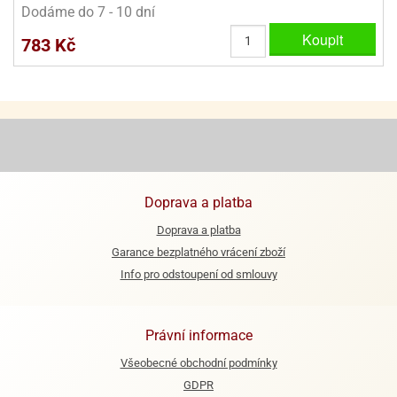
Dodáme do 7 - 10 dní
e
Koupit
783 Kč
urfs
o
noušky
apkové
troly
aw
trol
Doprava a platba
o
Doprava a platba
noušky
Garance bezplatného vrácení zboží
olls
Info pro odstoupení od smlouvy
olové
Právní informace
Všeobecné obchodní podmínky
GDPR