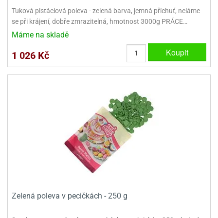
ady
o
Tuková pistáciová poleva - zelená barva, jemná příchuť, neláme
krajovátek
noušky
se při krájení, dobře zmrazitelná, hmotnost 3000g PRÁCE…
imoňů
Máme na skladě
noce
nions
Koupit
ady
1 026 Kč
krajovátek
o
noušky
likonoce
necraft
klápěcí
o
rmičky
noušky
y
krajovátka
tle
ony
ětynky,
o
blihy
noušky
incezen
krajovátka
sney
lká
Zelená poleva v pecičkách - 250 g
o
rníky
noušky