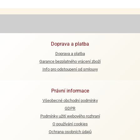
e
urfs
o
noušky
apkové
Doprava a platba
troly
Doprava a platba
aw
Garance bezplatného vrácení zboží
trol
Info pro odstoupení od smlouvy
o
noušky
olls
Právní informace
Všeobecné obchodní podmínky
olové
GDPR
Podmínky užití webového rozhraní
O používání cookies
Ochrana osobních údajů