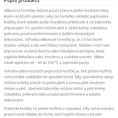
Popis produktu
korace
chyňský
rmy
rvy
nfety
rození
o
rozeniny
nbóny
koláda
til
pírové
dlá
kladnění
iskovačky
nce
aní
ěrky
ojany
minka
blony
dlá
zerty
noušky
strobalení
šlovačky
lové
ůžová)
rousky
Silikonové formičky můžete použít přímo k plnění vhodnými těsty,
korace
eativní
rozeninové
korace
ansfer
gry
chyňské
rvy,
ňky
tchwork
akový
dlé
které v košíčcích upečete, nebo lze formičky vykládat papírovými
oření
atba
uhy
achtle
ffiny
vercové
íčky
gináty
ie
rds
sy
gát
hy
nály
lovky
dlý
tlačovače
nec
rvy
košíčky, které vyladíte podle charakteru příležitosti, k níž bábovičky
strobalení
dložky
pír
ta
sky
rty
lky
rusy
připravujete. Po upečení můžete plnit a zdobit krémy, čokoládou,
fóny
kr
o
koládové
uskáčky
koládu
sky
dlé
uzdra
délka
stelky
o
gináty
astové
polevami, potahovacími hmotami a dalšími tematickými
noušky
levy
xy
krářské
kuskové
stýmy
lky
íčky
že
dlá
dložky
mperování
dekoracemi. Výhodou silikonové formičky je, že z ní lze dezert
rbie
a
peckovávače
pět
žky
lečky
dnostranné
obení
xky
hárky
kr
pidla
oko
kolády
ffiny
snadno vyklopit a tak není třeba ji vymazávat. Můžete v nich také
rozeninové
rty
pět
ubičky
rty,
parační
o
ansfer
sy
dlé
a
připravovat studené dezerty nebo čokoládové skořepiny, které
lky
pání
etce
líře
íčky
o
dlá
sky
rozeninové
ata
koládové
noušky
ie
pcakes
xy
ffiny
naplníte šlehačkou nebo zmrzlinou a ozdobíte ovocem. Silikon
likonové
uky
pět
pidla
rozeninové
íčky
rpusy
rs
sky
pichovače
oustranné
koládové
lování
ňaty
odolá teplotám od – 40 do 230 ⁰C a nepřenáší pachy.
rmy
ajky
íčky
laky
chucené
uta)
a
pět
korace
pcakes
bileum
sky
pichy
d
likonové
kolády
ýnky,
lotovary
leba
talické
Výhodou jednorázových papírových košíčků je, že k pečení muffinů
opisky
zvánky
rmičky
rtové
kao
rty
rmy
o
rojky
dlé
dlé
krářské
a
není potřeba vyskládání do speciální formy. Díky zpevněnému okraji
lentýn
laky
íčky
rt
pírové
šíčky
noušky
čící
levy
rvy
ajky
šíčky
leba
ra
lavy
můžete košíčky položit na pečící plech a rovnou plnit vhodným
mifreda
va
likonové
slice
dobí
pět
rtnite
ie
likonoce
akao
těstem a péct. Upečené bábovičky můžete zdobit a plnit krémy,
até
ojany
rmičky
rkové
nbóny
áškové
korace
ormy
stěry
bavné
čení
pět
xy
pět
ření
rtové
korace
čokoládou, polevami nebo potahovacími hmotami a dalšími
poje
pět
o
káče
koládky
dobí
noce
pět
ačky,
áva
ntány
rty
delování
dekoracemi.
noušky
alinky
achové
rcipánu
ormy
léb
lování
plňky
éčné
šky
bavné
oxy
že
áty
pět
ozen
echy
čka,
poje
lloween
rvy
ření
noce
roviny
Praktické košíčky na pečení muffinů a cupcakes. Díky své konstrukci
ačky,
rtové
likonové
edové
korační
ámky
atky
bavní
ffiny
můcky
plňky
je není nutné vkládat do formy, stačí naplnit těstem a lze péct
ířecí
sky
rmy
šky
rcování
dložky
lenice
ože
dba
álovství)
ametový
pyty
éčné