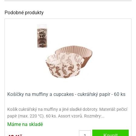
dlé
travin
ířata
ladící
o
Podobné produkty
reje
noušky
echové
krajovátka
áša
abičky
stliny
edvěd
krajovátka
o
noušky
prava
dvídka
ú
krajovátka
nnie-
dovy
e-
krajovátka
ooh
Košíčky na muffiny a cupcakes - cukrářský papír - 60 ks
o
tatní
noušky
Košík cukrářský na muffiny a jiné sladké dobroty. Materiál: pečicí
ady
ckey
papír (max. 220 °C). 60 ks. Assort vzorů. Rozměry:…
krajovátek
ouse
Máme na skladě
tatní
nnie
Koupit