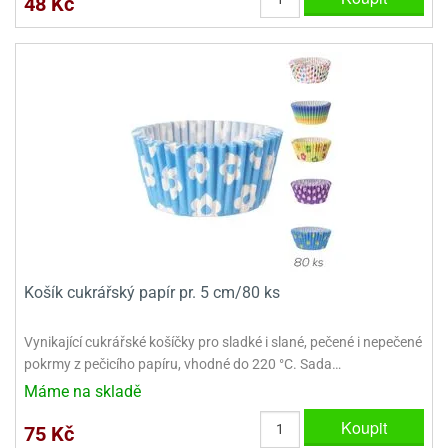
48 Kč
ady
o
krajovátek
noušky
imoňů
noce
nions
ady
krajovátek
o
noušky
likonoce
necraft
klápěcí
o
rmičky
noušky
y
krajovátka
tle
ony
Košík cukrářský papír pr. 5 cm/80 ks
ětynky,
o
Vynikající cukrářské košíčky pro sladké i slané, pečené i nepečené
blihy
noušky
pokrmy z pečicího papíru, vhodné do 220 °C. Sada…
incezen
krajovátka
sney
Máme na skladě
lká
o
Koupit
75 Kč
rníky
noušky