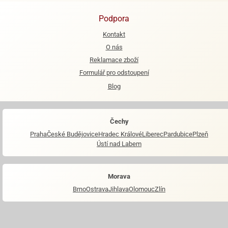
Podpora
Kontakt
O nás
Reklamace zboží
Formulář pro odstoupení
Blog
Čechy
Praha
České Budějovice
Hradec Králové
Liberec
Pardubice
Plzeň
Ústí nad Labem
Morava
Brno
Ostrava
Jihlava
Olomouc
Zlín