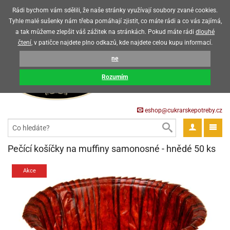
Upozorňujeme zákazníky, že v horkých letních měsících máme omezený
Rádi bychom vám sdělili, že naše stránky využívají soubory zvané cookies.
prodej čokoládových výrobků
Tyhle malé sušenky nám třeba pomáhají zjistit, co máte rádi a co vás zajímá,
a tak můžeme zlepšit váš zážitek na stránkách. Pokud máte rádi
dlouhé
CZK
EUR
CZ
čtení
, v patičce najdete plno odkazů, kde najdete celou kupu informací.
KOŠÍK
ne
0 Kč
pět
Rozumím
krářské
pět
třeby
eshop@cukrarskepotreby.cz
roviny
pět
gredience
pět
tahovací
pět
a
krářské
pět
gredience
čení
Pečící košíčky na muffiny samonosné - hnědé 50 ks
můcky
delovací
tahovací
tahovací
krářské
pět
oty
bovky
omůcky
pět
omůcky
Akce
ondant)
delovací
delovací
a
rtové
pět
oty
pět
obení
eceda
omůcky
oty
rcipán
ůl
pět
rmy
ondant)
ondant)
chyňské
rtové
korace
pět
pět
sla
obení
travinářské
čka
pět
rma
tahovací
rcipán
třeby
rmy
rcipán
rvy
nčí
oty
gurky
mácí
oristické
ičky
korace