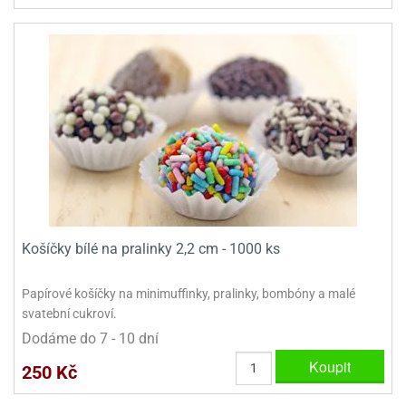
ooby-
rezové
oo
krajovačky
o
noušky
pongeBoba
o
noušky
ar
rs
ězdné
lky
Košíčky bílé na pralinky 2,2 cm - 1000 ks
o
Papírové košíčky na minimuffinky, pralinky, bombóny a malé
noušky
per
svatební cukroví.
rio
Dodáme do 7 - 10 dní
Koupit
o
250 Kč
noušky
oulů