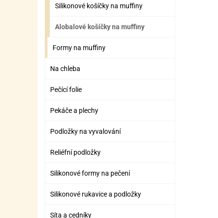
SURO
SUR
Silikonové košíčky na muffiny
ŠLEH
ŠLE
Alobalové košíčky na muffiny
ZMR
Formy na muffiny
ŽEL
Na chleba
OSTA
OSTA
Pečící folie
Pekáče a plechy
Podložky na vyvalování
Reliéfní podložky
Silikonové formy na pečení
Silikonové rukavice a podložky
Síta a cedníky