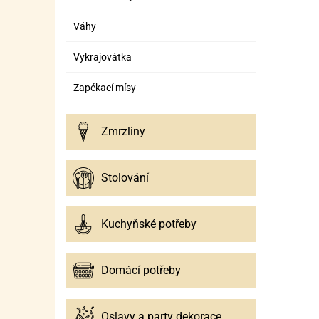
Váhy
Vykrajovátka
Zapékací mísy
Zmrzliny
Stolování
Kuchyňské potřeby
Domácí potřeby
Oslavy a party dekorace