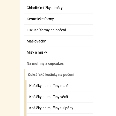
ZÁBAVNÉ HRAČKY, DOPLŇKY
VÝROBA SLIZU
BOXY A TAŠKY NA POMŮCKY
OTOČ
SILI
PŘEN
K
Chladicí mřížky a rošty
ZÁBAVNÍ PYROTECHNIKA
FLAMBOVACÍ PISTOL
SEPA
KO
Keramické formy
MLÉČ
ML
Luxusní formy na pečení
MOUK
M
Mašlovačky
NÁPL
N
Mísy a misky
OLEJ
Na muffiny a cupcakes
OŘEC
O
Cukrářské košíčky na pečení
OŘEC
O
PEKA
PEK
Košíčky na muffiny malé
POLE
P
Košíčky na muffiny větší
PŘÍS
PŘÍS
Košíčky na muffiny tulipány