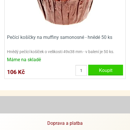
e
urfs
o
noušky
Pečící košíčky na muffiny samonosné - hnědé 50 ks
apkové
troly
Hnědý pečící košíček o velikosti 49x38 mm - v balení je 50 ks.
aw
Máme na skladě
trol
Koupit
106 Kč
o
noušky
olls
olové
Doprava a platba