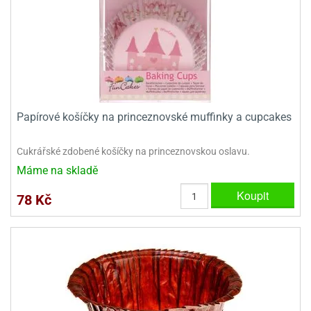
ooby-
rezové
oo
krajovačky
o
noušky
pongeBoba
o
Papírové košíčky na princeznovské muffinky a cupcakes
noušky
ar
rs
Cukrářské zdobené košíčky na princeznovskou oslavu.
Máme na skladě
ězdné
lky
Koupit
78 Kč
o
noušky
per
rio
o
noušky
oulů