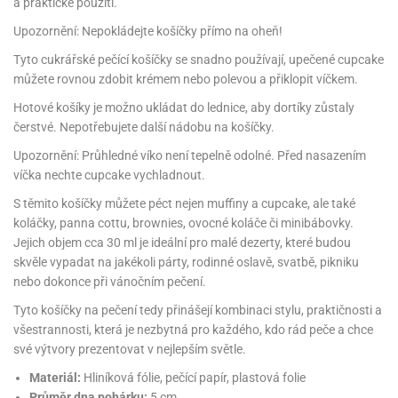
noční
rotechnika
uka
ack
a praktické použití.
gurky
hárky
ekt
nutí
roviny
obení
ambovací
roba
očné
měrky
čení
omůcky
jníky
ířátka
o
valování
rcování
Upozornění: Nepokládejte košíčky přímo na oheň!
try
leba
oždí
tol
izu
ouka
ojany
noušky
ětce
zerty,
ouka
noční
nve
likonové
enášení
Tyto cukrářské pečící košíčky se snadno používají, upečené cupcake
tbal
liéfní
jové
krářské
rry
dlé
ngerfood
ažovky
lení
plně
ack
oždí
obení
rmy
rtů
můžete rovnou zdobit krémem nebo polevou a přiklopit víčkem.
dložky
nvice
že
tter
dlou
ěty
oždí
nvičky
azy
ort
hárky,
rvou
leba
émy
ndlová
plně
Hotové košíky je možno ukládat do lednice, aby dortíky zůstaly
san)
nbóny
zertů
likonové
nky
chyňské
o
lenky,
plně
ouka
íbory
omoce
čerstvé. Nepotřebujete další nádobu na košíčky.
rmy
že
noušky
kuté
límky
lebníky
eje
émy
parace
íprava
llo
rvy
émy
Upozornění: Průhledné víko není tepelně odolné. Před nasazením
dy
vy
chyňské
čení
líře
tty
lebovky
ky
víčka nechte cupcake vychladnout.
rémy
nců
ztuhy
žky
pytky
eje
rmosky
rtů
likonové
o
S těmito košíčky můžete péct nejen muffiny a cupcake, ale také
echy,
ack
plně
ruhadla,
tření
kavice
noušky
pojů
ky
koláčky, panna cottu, brownies, ovocné koláče či minibábovky.
ndle
rabky
žů
edá
rmelády,
Jejich objem cca 30 ml je ideální pro malé dezerty, které budou
echy,
dložky
echy,
echová
žemy
ndle
skvěle vypadat na jakékoli párty, rodinné oslavě, svatbě, pikniku
áječe
kénka
ry
ndle
sla
nebo dokonce při vánočním pečení.
ta
hucovací
ndlová
cy,
ady
echová
emo
kařské
sty,
Tyto košíčky na pečení tedy přinášejí kombinaci stylu, praktičnosti a
ouka
dnosy
žů
hy
sla
roviny
omata
všestrannosti, která je nezbytná pro každého, kdo rád peče a chce
a
káčky
dtácky
své výtvory prezentovat v nejlepším světle.
krajovátka
ack
kařské
rty
levy
ack
roviny
Materiál:
Hliníková fólie, pečící papír, plastová folie
ojany
ploměry
pékací
krajovátka
lavu
azé
levy
Průměr dna pohárku:
5 cm