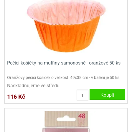
ady
o
krajovátek
noušky
imoňů
noce
nions
ady
krajovátek
o
noušky
likonoce
necraft
klápěcí
o
Pečící košíčky na muffiny samonosné - oranžové 50 ks
rmičky
noušky
y
Oranžový pečící košíček o velikosti 49x38 cm - v balení je 50 ks.
krajovátka
tle
ony
Naskladňujeme ve středu
ětynky,
Koupit
116 Kč
o
blihy
noušky
incezen
krajovátka
sney
lká
o
rníky
noušky