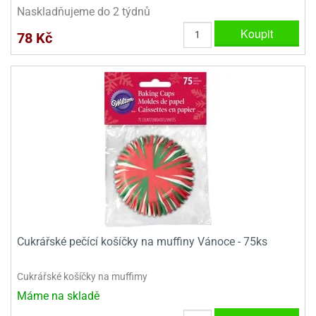
dlé
Naskladňujeme do 2 týdnů
travin
ířata
ladící
o
Koupit
reje
78 Kč
noušky
echové
krajovátka
áša
abičky
stliny
edvěd
krajovátka
o
noušky
prava
dvídka
ú
krajovátka
nnie-
dovy
e-
krajovátka
ooh
o
tatní
Cukrářské pečící košíčky na muffiny Vánoce - 75ks
noušky
ady
ckey
krajovátek
ouse
Cukrářské košíčky na muffimy
Máme na skladě
tatní
nnie