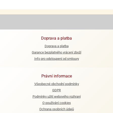
ooby-
rezové
oo
krajovačky
o
noušky
pongeBoba
o
Doprava a platba
noušky
Doprava a platba
ar
Garance bezplatného vrácení zboží
rs
Info pro odstoupení od smlouvy
ězdné
lky
Právní informace
o
noušky
Všeobecné obchodní podmínky
per
GDPR
rio
Podmínky užití webového rozhraní
o
O používání cookies
noušky
Ochrana osobních údajů
oulů