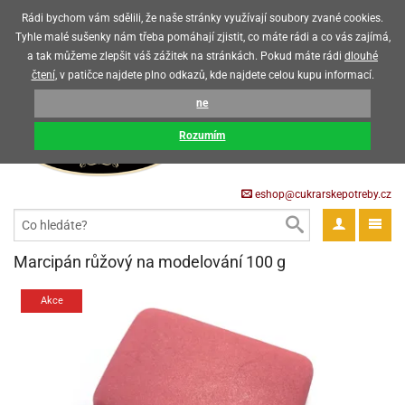
Upozorňujeme zákazníky, že v horkých letních měsících máme omezený
Rádi bychom vám sdělili, že naše stránky využívají soubory zvané cookies.
prodej čokoládových výrobků
Tyhle malé sušenky nám třeba pomáhají zjistit, co máte rádi a co vás zajímá,
a tak můžeme zlepšit váš zážitek na stránkách. Pokud máte rádi
dlouhé
CZK
EUR
CZ
čtení
, v patičce najdete plno odkazů, kde najdete celou kupu informací.
KOŠÍK
ne
0 Kč
pět
Rozumím
krářské
pět
třeby
eshop@cukrarskepotreby.cz
roviny
pět
gredience
pět
tahovací
pět
a
krářské
pět
gredience
čení
Marcipán růžový na modelování 100 g
můcky
delovací
tahovací
tahovací
krářské
pět
oty
bovky
omůcky
pět
omůcky
Akce
ondant)
delovací
delovací
a
rtové
pět
oty
pět
obení
eceda
omůcky
oty
rcipán
ůl
pět
rmy
ondant)
ondant)
chyňské
rtové
korace
pět
pět
sla
obení
travinářské
čka
pět
rma
tahovací
rcipán
třeby
rmy
rcipán
rvy
nčí
oty
gurky
mácí
oristické
ičky
korace