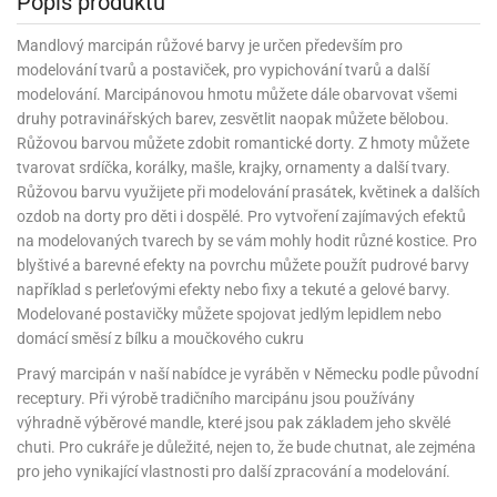
Popis produktu
korace
chyňský
rmy
rvy
nfety
rození
o
rozeniny
nbóny
koláda
til
pírové
dlá
kladnění
iskovačky
nce
aní
ěrky
ojany
minka
blony
dlá
zerty
noušky
strobalení
šlovačky
lové
ůžová)
rousky
korace
Mandlový marcipán růžové barvy je určen především pro
eativní
rozeninové
korace
ansfer
gry
chyňské
rvy,
ňky
tchwork
akový
dlé
modelování tvarů a postaviček, pro vypichování tvarů a další
oření
atba
uhy
achtle
ffiny
vercové
íčky
gináty
ie
rds
sy
gát
hy
nály
lovky
dlý
tlačovače
nec
rvy
modelování. Marcipánovou hmotu můžete dále obarvovat všemi
strobalení
dložky
pír
ta
sky
rty
lky
rusy
fóny
druhy potravinářských barev, zesvětlit naopak můžete bělobou.
kr
o
koládové
uskáčky
koládu
sky
dlé
uzdra
délka
stelky
o
gináty
astové
Růžovou barvou můžete zdobit romantické dorty. Z hmoty můžete
noušky
levy
xy
krářské
kuskové
stýmy
lky
íčky
že
dlá
dložky
mperování
rbie
tvarovat srdíčka, korálky, mašle, krajky, ornamenty a další tvary.
a
peckovávače
pět
žky
lečky
dnostranné
obení
xky
hárky
kr
pidla
oko
kolády
ffiny
Růžovou barvu využijete při modelování prasátek, květinek a dalších
rozeninové
rty
pět
ubičky
rty,
parační
o
ansfer
sy
dlé
a
lky
pání
ozdob na dorty pro děti i dospělé. Pro vytvoření zajímavých efektů
etce
líře
íčky
o
dlá
sky
rozeninové
ata
koládové
noušky
ie
pcakes
xy
ffiny
na modelovaných tvarech by se vám mohly hodit různé kostice. Pro
likonové
uky
pět
pidla
rozeninové
íčky
rpusy
rs
sky
pichovače
oustranné
koládové
lování
ňaty
rmy
blyštivé a barevné efekty na povrchu můžete použít pudrové barvy
ajky
íčky
laky
chucené
uta)
a
pět
korace
pcakes
bileum
sky
pichy
d
likonové
například s perleťovými efekty nebo fixy a tekuté a gelové barvy.
kolády
ýnky,
lotovary
leba
talické
opisky
zvánky
rmičky
rtové
kao
rty
rmy
Modelované postavičky můžete spojovat jedlým lepidlem nebo
o
rojky
dlé
dlé
krářské
a
lentýn
laky
íčky
rt
pírové
šíčky
noušky
domácí směsí z bílku a moučkového cukru
čící
levy
rvy
ajky
šíčky
leba
ra
lavy
mifreda
va
likonové
slice
dobí
pět
rtnite
ie
likonoce
akao
Pravý marcipán v naší nabídce je vyráběn v Německu podle původní
até
ojany
rmičky
rkové
nbóny
áškové
korace
ormy
stěry
bavné
čení
pět
xy
pět
ření
rtové
korace
receptury. Při výrobě tradičního marcipánu jsou používány
poje
pět
o
káče
koládky
dobí
noce
pět
ačky,
áva
ntány
rty
delování
výhradně výběrové mandle, které jsou pak základem jeho skvělé
noušky
alinky
achové
rcipánu
ormy
léb
lování
plňky
éčné
šky
bavné
oxy
že
áty
pět
ozen
echy
čka,
poje
chuti. Pro cukráře je důležité, nejen to, že bude chutnat, ale zejména
lloween
rvy
ření
noce
roviny
ačky,
rtové
likonové
edové
korační
ámky
atky
pro jeho vynikající vlastnosti pro další zpracování a modelování.
bavní
ffiny
můcky
plňky
ířecí
sky
rmy
šky
rcování
dložky
lenice
ože
dba
álovství)
ametový
pyty
éčné