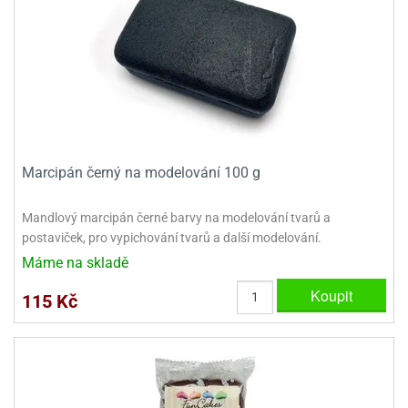
ooby-
rezové
oo
krajovačky
o
noušky
pongeBoba
o
noušky
ar
Marcipán černý na modelování 100 g
rs
Mandlový marcipán černé barvy na modelování tvarů a
ězdné
postaviček, pro vypichování tvarů a další modelování.
lky
Máme na skladě
o
Koupit
noušky
115 Kč
per
rio
o
noušky
oulů