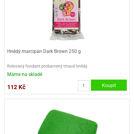
e
urfs
o
noušky
apkové
troly
Hnědý marcipán Dark Brown 250 g
aw
trol
Rolovaný fondant probarvený tmavě hnědý.
Máme na skladě
o
noušky
Koupit
112 Kč
olls
olové