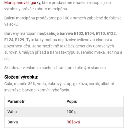
noční
rotechnika
uka
pět
gurky
Marcipánové figurky
, které prodáváme v našem eshopu, jsou
hárky
ekt
nutí
roviny
obení
ambovací
roba
očné
měrky
čení
omůcky
jníky
ířátka
o
vyrobeny právě z tohoto marcipánu.
valování
rcování
try
leba
oždí
tol
izu
ouka
ojany
noušky
ětce
zerty,
ouka
noční
Balení marcipánu prodáváme po 100 gramech zabalené do folie ve
nve
likonové
enášení
tbal
liéfní
jové
krářské
rry
dlé
ngerfood
ažovky
lení
plně
pět
oždí
obení
rmy
rtů
válečku.
dložky
nvice
že
tter
dlou
ěty
oždí
nvičky
azy
ort
hárky,
rvou
leba
Barvený marcipán
neobsahuje barviva E102, E104, E110, E122,
émy
ndlová
plně
san)
nbóny
zertů
likonové
nky
chyňské
o
lenky,
plně
E124, E129
. Tyto látky mohou nepříznivě ovlivňovat činnost a
ouka
íbory
omoce
rmy
že
noušky
kuté
límky
lebníky
eje
émy
parace
pozornost dětí. Je samozřejmě také bez geneticky upravených
íprava
llo
rvy
émy
dy
vy
chyňské
surovin, umělých přísad a náhražek typu sušeného mléka, lecitinu a
čení
líře
tty
lebovky
ky
rémy
nců
ztuhy
žky
sóji.
pytky
eje
rmosky
rtů
likonové
o
echy,
pět
plně
ruhadla,
Skladovat v chladu a suchu, chránit před přímým sluncem.
tření
kavice
noušky
pojů
ky
ndle
rabky
žů
edá
Složení výrobku:
rmelády,
echy,
dložky
echy,
echová
žemy
Cukr, mandle 36%, voda, cukrový sirup, glukóza, sorbit, alkohol,
ndle
áječe
kénka
ry
ndle
sla
invertáze, barvina: karmín, ryboflavin.
ta
hucovací
ndlová
cy,
ady
echová
emo
kařské
sty,
ouka
dnosy
žů
Parametr
Popis
hy
sla
roviny
omata
a
káčky
Váha
100 g
dtácky
krajovátka
pět
kařské
rty
levy
pět
roviny
Barva
Růžová
ojany
ploměry
pékací
krajovátka
lavu
azé
levy