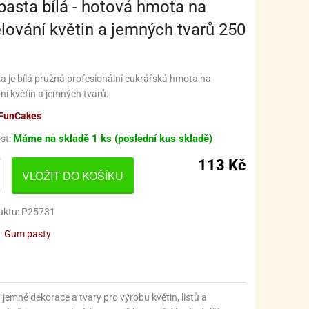
asta bílá - hotová hmota na
KY
OZENÍ MIMINKA
ONDUE SADY
PRO FANOUŠKY CARS (AUTA)
KOUPELNA
ování květin a jemných tvarů 250
KY
E A RENDLÍKY
SVATBA
PRO FANOUŠKY FORTNITE
OCHRANNÉ MASKY
HRNCE NEREZ
TY PRO HOLKY
LADICÍ VLOŽKY
PRO FANOUŠKY FROZEN (LEDOVÉ KRÁLOVSTVÍ)
SÍTĚ PROTI HMYZU
POKLICE NA HRNCE
 je bílá pružná profesionální cukrářská hmota na
í květin a jemných tvarů.
TY PRO KLUKY
HYŇSKÉ NÁČINÍ
PRO FANOUŠKY HARRY POTTER
ÚKLID DOMÁCNOSTI
TLAKOVÝ HRNEC
FunCakes
HYŇSKÝ TEXTIL
UBILEUM
PRO FANOUŠKY HELLO KITTY
USKLADNĚNÍ
Máme na skladě
1 ks (poslední kus skladě)
st:
CHYŇSKÉ VÁHY
ALENTÝN
PRO FANOUŠKY HLEDÁ SE DORY A NEMO
VOŇKY DO AUTA
113 Kč
VLOŽIT DO KOŠÍKU
Y
ÁČKY A ODPECKOVÁVAČE
LIKONOCE
NA DORTY A OSLAVU S JEDNOROŽCI
ÁNOCE
MÍSY A MISKY
PRO FANOUŠKY KOMIKSŮ MARVEL, DC COMICS
VÁNOČNÍ ZDOBENÍ
uktu: P25731
Y
ÝNKY, STROJKY
LLOWEEN
PRO FANOUŠKY MIRACULOUS LADYBUG
VÁNOČNÍ BALENÍ
:
Gum pasty
HUDBA
NÁDOBÍ
PRO FANOUŠKY KRTEČKA
BRČKA, SLÁMKY
VÍŘÁTKA
NÁPOJE
PRO FANOUŠKY L.O.L. SURPRISE!
POHÁRKY NA DEZERTY, FINGERFOOD
SKLENICE
emné dekorace a tvary pro výrobu květin, listů a