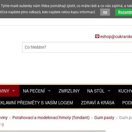
. Tyhle malé sušenky nám třeba pomáhají zjistit, co máte rádi a co vás zajímá, a t
zákazníky, že v horkých letních měsících máme omezený prodej čokolá
tičce najdete plno odkazů, kde najdete celou kupu informací.
ne
Rozumí
eshop@cukrarske
VINY
NA PEČENÍ
ZMRZLINY
NA STŮL
KUCHY
HOVACÍ A MODELOVACÍ HMOTY (FONDANT)
HOVACÍ A MODELOVACÍ HMOTY (FONDANT)
EKLAMNÍ PŘEDMĚTY S VAŠÍM LOGEM
POTAHOVACÍ HMOTY (FONDANT)
BÁBOVKY
ZDRAVÍ A KRÁSA
BRČKA A SLÁMKY
CUK
POD
IPÁN
BECEDA A ČÍSLA
MARCIPÁN
BAREVNÉ HMOTY
MARCIPÁNOVÉ FIGURKY
DORTOVÉ FORMY
DORTOVÉ FORMY SE DNEM
DORTOVÉ STOJANY
ČISTO
FILM
viny
›
Potahovací a modelovací hmoty (fondant)
›
Gum pasty
›
Gum pa
 g
AVINÁŘSKÉ BARVY A BARVIVA
AVINÁŘSKÉ BARVY A BARVIVA
RISTICKÉ POTŘEBY
ŠPIČKY
HMOTY NA MODELOVÁNÍ
MARCIPÁN NA MODELOVÁNÍ A POTAHOVÁNÍ DORTŮ
BARVY NA ČOKOLÁDU
FORMA SRNČÍ HŘBET
DORTOVÉ FORMY - RÁFKY
HRNKY A SKLENICE
NAR
ČIŠ