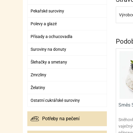
Pekařské suroviny
Výrobce
Polevy a glazé
Přísady a ochucovadla
Podob
Suroviny na donuty
Šlehačky a smetany
Zmrzliny
Želatiny
Ostatní cukrářské suroviny
Směs S
Potřeby na pečení
Sněhovk
vaječnýc
příprav