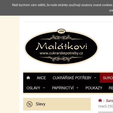
Rádi bychom vám sdělili, že naše stránky využívají soubory zvané cookies
Upozorňujeme 
pa
AKCE
CUKRÁŘSKÉ POTŘEBY
SURO
OSLAVY
PAPÍRNICTVÍ
INGREDIENCE
POUKAZY
POTA
POTA
R
TIPY NA DÁRKY
BALICÍ PAPÍR NA DÁRKY
CUKRÁŘSKÉ POMŮCKY
MARC
A
›
Suro
Slevy
tvarů 250
BALENÍ DÁRKŮ
BAREVNÉ PAPÍRY
POMŮCKY NA ZDOBENÍ
POTR
POTR
FLO