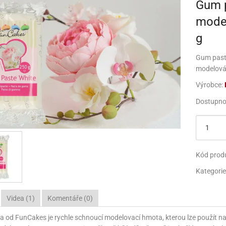
Gum p
ÍROVACÍ SÁČKY A ZDOBIČKY
I A PŘÍPRAVKY
KROVÉ DEKORACE
DÍTKA, ŽEHLIČKY
ĚSI A PŘÍPRAVKY
HMOTY ČOKOLÁDOVÉ
BAREVNÝ MARCIPÁN
BARVY PRO AIRBRUSH
FORMY JEDNORÁZOVÉ
3D FORMY NA PEČENÍ A DORTY
JEDNORÁZOVÉ KELÍM
NAR
F
model
LÁDA A ČOKOLÁDOVÉ VÝROBKY
LÁDA A ČOKOLÁDOVÉ VÝROBKY
IGURKY DĚTSKÉ
ŠTĚTEČKY
KOSTICE
BARVY VE SPREJI
BÍLÁ ČOKOLÁDA
FORMY NA KOLÁČ
GUM PASTY
POSUVNÉ FORMY
JEDNORÁZOVÉ TALÍŘ
HRNC
g
OU
COVACÍ PASTY A PŘÍSADY
RKY K NAROZENÍ DÍTĚTE
KOVACÍ A STRUKTURÁLNÍ FÓLIE
COVACÍ PASTY A PŘÍSADY
OBENÍ PERNÍČKŮ
KRAJKY A LIŠTY
VYVÁLENÉ HMOTY K OKAMŽITÉMU POUŽITÍ
BĚLOBY POTRAVINÁŘSKÉ
MLÉČNÁ ČOKOLÁDA
FORMY S NEPŘILNAVÝM POVRCHEM
KOŘENKY, CUKŘENKY
DOR
CH
Gum pasta
modelován
ÁSKY
XKY
ÁŘSKÉ GLAZURY, ROYAL ICING
Y NA PRALINKY A BONBÓNY
ÁŘSKÉ GLAZURY, ROYAL ICING
URKY SPORTOVNÍ
IMPOVACÍ KLEŠTĚ
LATÉ PODLOŽKY
DEKORAČNÍ TŘPYTY A BARVY
TMAVÁ ČOKOLÁDA
CHLADICÍ MŘÍŽKY A ROŠTY
PARTY UBROUSKY
DOR
KUC
Výrobce:
OVÁNÍ
SFER FOLIE NA ČOKOLÁDU
PODLOŽKY NA DEZERTY
Á DEKORACE
TINY A ROSTLINY
GURKY SVATEBNÍ
EDLÁ DEKORACE
GELOVÉ BARVY, GELOVKY
RUBY ČOKOLÁDA (RŮŽOVÁ)
KERAMICKÉ FORMY
JEDLÝ PAPÍR
PROSTÍRÁNÍ
KUC
J
Dostupno
RA
EROVÁNÍ ČOKOLÁDY
ROBALENÍ
ERCOVÉ PODLOŽKY
NCILY A ŠABLONY
GASTROBALENÍ
LIDSKÉ TĚLO
JEDLÉ FIXY JEDNOSTRANNÉ
CUKRÁŘSKÉ ZDOBENÍ A SYPÁNÍ
LUXUSNÍ FORMY
NUGÁT
PŘÍBORY
KU
V
LOVÁNÍ
LÁDOVÉ KORPUSY - POLOTOVARY
STOVÉ PODLOŽKY
INÁTY
NI VYPICHOVAČKY
TUHY A ŠIFÓNY
ALGINÁTY
JEDLÉ FIXY OBOUSTRANNÉ
ČOKOLÁDOVÉ POLEVY
ČOKOLÁDOVÉ DEKORACE
MAŠLOVAČKY
STOJANY NA MUFFIN
LOUSK
VE
KY NA DORTY, NAROZENINOVÉ SVÍČKY
ČKY NA BONBÓNY A PRALINKY
EPARAČNÍ PLATA
UKR
OTISKOVAČKY
CUKR
METALICKÉ JEDLÉ BARVY
ČOKO TRANSFER FOLIE
JEDLÉ KRAJKY
MÍSY A MISKY
UBRUSY
V
Kód prod
HWORK VYTLAČOVAČE
KY POD DORTY PAPÍROVÉ
Á LEPIDLA
ÁPICHY NA DORT
JEDLÁ LEPIDLA
PRÁŠKOVÉ A PRACHOVÉ BARVY
OCHUCENÉ ČOKOLÁDY A POLEVY
DEKORACE Z MARCIPÁNU
NA MUFFINY A CUPCAKES
CUKRÁŘSKÉ KOŠÍČKY NA PEČENÍ
ZÁKUSKOVÉ POHÁRK
ML
HA
Kategorie
É DEKORACE A PLÁTY
KONOVÉ FORMIČKY NA MODELOVÁNÍ
Y A ŠELAKY
OJANY NA DORTY
ESKY A ŠELAKY
RÁDÉLKA
SAMETOVÝ EFEKT
DÁRKOVÉ ČOKOLÁDKY
DEKORAČNÍ TŘPYTY A GLITRY
NA CHLEBA
FORMY NA MUFFINY
FORMY NA CHLÉB
TALÍŘE
Videa (1)
Komentáře (0)
KONOVÉ FORMY NA PEČENÍ
AKAO
ÁLEČKY A VÁLKY
VÍŘECÍ FIGURKY
ORTOVÉ PÁSKY
KAKAO
ŠTĚTCE S JEDLOU BARVOU
JEDLÉ KVĚTY
PEČÍCÍ FOLIE
OŠATKY NA KYNUTÍ CHLEBA
Z
od FunCakes je rychle schnoucí modelovací hmota, kterou lze použít na j