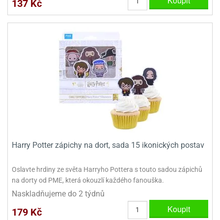
Koupit
137 Kč
dlé
travin
ířata
ladící
o
reje
noušky
echové
krajovátka
áša
abičky
stliny
edvěd
krajovátka
o
noušky
prava
dvídka
ú
krajovátka
nnie-
dovy
e-
krajovátka
ooh
Harry Potter zápichy na dort, sada 15 ikonických postav
o
tatní
noušky
Oslavte hrdiny ze světa Harryho Pottera s touto sadou zápichů
ady
ckey
na dorty od PME, která okouzlí každého fanouška.
krajovátek
ouse
Naskladňujeme do 2 týdnů
Koupit
tatní
nnie
179 Kč