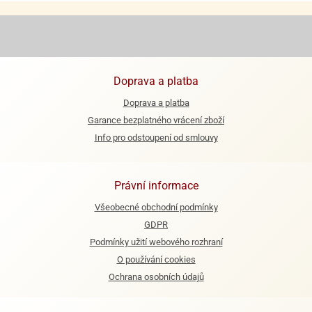
ooby-
rezové
oo
krajovačky
o
noušky
pongeBoba
Doprava a platba
Doprava a platba
o
noušky
Garance bezplatného vrácení zboží
ar
Info pro odstoupení od smlouvy
rs
ězdné
Právní informace
lky
Všeobecné obchodní podmínky
o
GDPR
noušky
per
Podmínky užití webového rozhraní
rio
O používání cookies
Ochrana osobních údajů
o
noušky
oulů