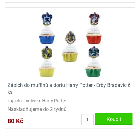
ady
o
krajovátek
noušky
imoňů
noce
nions
ady
krajovátek
o
noušky
likonoce
necraft
klápěcí
o
rmičky
noušky
y
krajovátka
tle
Zápich do muffinů a dortu Harry Potter - Erby Bradavic 6
ony
ks
ětynky,
zápich s motivem Harry Potter
o
blihy
noušky
Naskladňujeme do 2 týdnů
incezen
Koupit
krajovátka
80 Kč
sney
lká
o
rníky
noušky