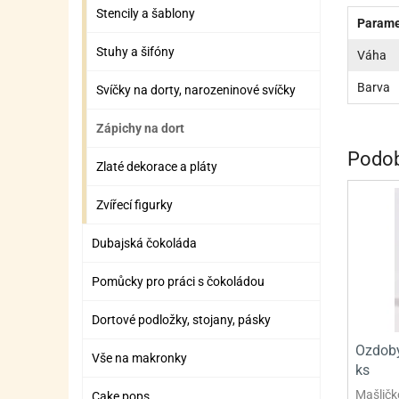
ZÁBAVNÉ HRAČKY, DOPLŇKY
VÝROBA SLIZU
BOXY A TAŠKY NA POMŮCKY
OTOČ
SILI
PŘEN
K
Stencily a šablony
Parame
ZÁBAVNÍ PYROTECHNIKA
FLAMBOVACÍ PISTOL
SEPA
KO
Stuhy a šifóny
Váha
MLÉČ
ML
Barva
Svíčky na dorty, narozeninové svíčky
MOUK
M
Zápichy na dort
NÁPL
N
Podob
Zlaté dekorace a pláty
OLEJ
Zvířecí figurky
OŘEC
O
Dubajská čokoláda
OŘEC
O
Pomůcky pro práci s čokoládou
PEKA
PEK
Dortové podložky, stojany, pásky
POLE
P
Ozdoby
Vše na makronky
PŘÍS
PŘÍS
ks
Mašličk
Cake pops