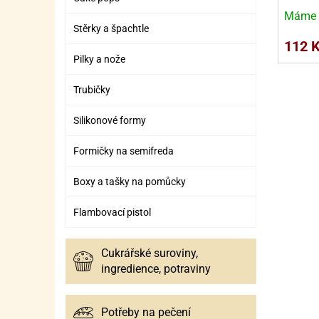
SURO
SUR
Máme 
Stěrky a špachtle
ŠLEH
ŠLE
112 
ZMR
Pilky a nože
ŽEL
Trubičky
OSTA
OSTA
Silikonové formy
Formičky na semifreda
Boxy a tašky na pomůcky
Flambovací pistol
Cukrářské suroviny,
ingredience, potraviny
Potřeby na pečení