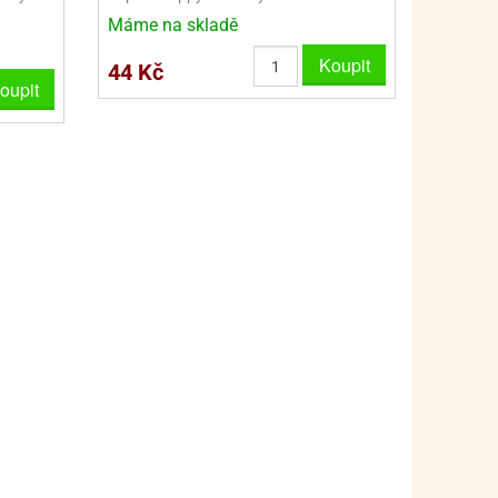
PRO FANOUŠKY ŠMOULŮ - THE SMURFS
SKLENĚNÉ DÓZY A LAHVE
Máme na skladě
PRO FANOUŠKY TLAPKOVÉ PATROLY - PAW PATRO
VAKUOVÉ UCHOVÁNÍ POTRAVIN
Koupit
44 Kč
oupit
PRO FANOUŠKY TROLLS - TROLOVÉ
PLECHOVÉ KRABIČKY
BLIHY