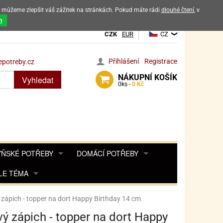
ak můžeme zlepšit váš zážitek na stránkách. Pokud máte rádi
dlouhé čtení
, v
dových výrobků
m
CZK
EUR
CZ
Přihlášení
Registrace
potreby.cz
NÁKUPNÍ
KOŠÍK
Vyhledat
0
ks -
0 Kč
ŇSKÉ POTŘEBY
DOMÁCÍ POTŘEBY
ŘENKY, KOŘENKY
LE TÉMA
DEKORACE DO BYTU
SAMOLEPKY NA 
TA, DESINFEKCE, OCHRANA
Y, POHÁDKY A HRY
PRO FANOUŠKY ANGRY BIRDS
DROBNOSTI DO DOMÁCNOSTI
zápich - topper na dort Happy Birthday 14 cm
OZENINY
TĚNÍ KÁVOVARŮ
PRO FANOUŠKY BARBIE
NAROZENINOVÉ SVÍČKY
KOŠÍKY
ý zápich - topper na dort Happy