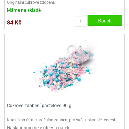
Originální cukrové zdobení.
ady
o
krajovátek
noušky
Máme na skladě
imoňů
Koupit
noce
84 Kč
nions
ady
krajovátek
o
noušky
likonoce
necraft
klápěcí
o
rmičky
noušky
y
krajovátka
tle
ony
ětynky,
o
blihy
noušky
incezen
Cukrové zdobení pastelové 90 g
krajovátka
sney
lká
Krásná směs dekoračního zdobení pro vaše dokonalé tvoření.
o
rníky
noušky
Naskladňujeme v úterý a pátek