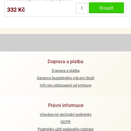
ooby-
Koupit
332 Kč
rezové
oo
krajovačky
o
noušky
pongeBoba
o
noušky
ar
rs
Doprava a platba
Doprava a platba
ězdné
Garance bezplatného vrácení zboží
lky
Info pro odstoupení od smlouvy
o
noušky
per
Právní informace
rio
Všeobecné obchodní podmínky
o
GDPR
noušky
Podmínky užití webového rozhraní
oulů