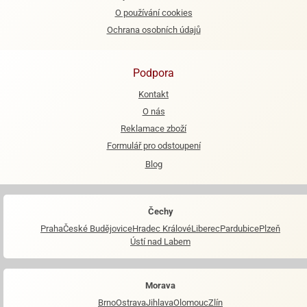
O používání cookies
e
Ochrana osobních údajů
urfs
o
Podpora
noušky
apkové
Kontakt
troly
O nás
Reklamace zboží
aw
trol
Formulář pro odstoupení
Blog
o
noušky
olls
Čechy
olové
Praha
České Budějovice
Hradec Králové
Liberec
Pardubice
Plzeň
Ústí nad Labem
Morava
Brno
Ostrava
Jihlava
Olomouc
Zlín