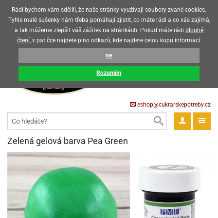
Upozorňujeme zákazníky, že v horkých letních měsících máme omezený
Rádi bychom vám sdělili, že naše stránky využívají soubory zvané cookies.
prodej čokoládových výrobků
Tyhle malé sušenky nám třeba pomáhají zjistit, co máte rádi a co vás zajímá,
a tak můžeme zlepšit váš zážitek na stránkách. Pokud máte rádi
dlouhé
CZK
EUR
CZ
čtení
, v patičce najdete plno odkazů, kde najdete celou kupu informací.
KOŠÍK
ne
0 Kč
pět
Rozumím
krářské
pět
třeby
eshop@cukrarskepotreby.cz
roviny
pět
gredience
pět
tahovací
pět
a
krářské
pět
gredience
čení
Zelená gelová barva Pea Green
můcky
delovací
tahovací
tahovací
krářské
pět
oty
bovky
omůcky
pět
omůcky
ondant)
delovací
delovací
a
rtové
pět
oty
pět
obení
eceda
omůcky
oty
rcipán
ůl
pět
rmy
ondant)
ondant)
chyňské
rtové
korace
pět
pět
sla
obení
travinářské
čka
pět
rma
tahovací
rcipán
třeby
rmy
rcipán
rvy
nčí
oty
gurky
mácí
oristické
ičky
korace