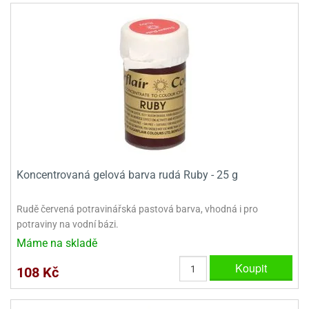
ady
o
krajovátek
noušky
imoňů
noce
nions
ady
krajovátek
o
noušky
likonoce
necraft
klápěcí
o
rmičky
noušky
y
Koncentrovaná gelová barva rudá Ruby - 25 g
krajovátka
tle
ony
Rudě červená potravinářská pastová barva, vhodná i pro
ětynky,
potraviny na vodní bázi.
o
blihy
noušky
Máme na skladě
incezen
krajovátka
Koupit
sney
108 Kč
lká
o
rníky
noušky