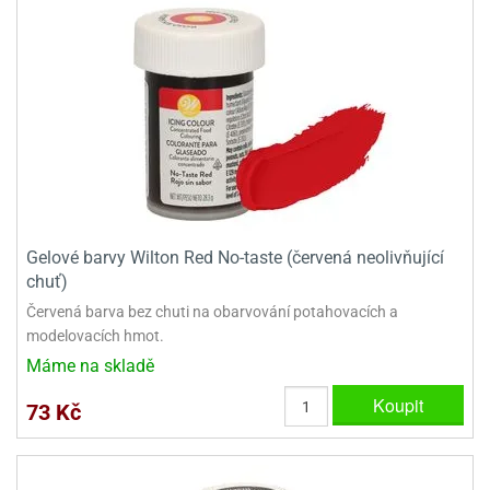
ooby-
rezové
oo
krajovačky
o
noušky
pongeBoba
o
noušky
ar
rs
Gelové barvy Wilton Red No-taste (červená neolivňující
ězdné
chuť)
lky
Červená barva bez chuti na obarvování potahovacích a
o
modelovacích hmot.
noušky
Máme na skladě
per
rio
Koupit
73 Kč
o
noušky
oulů