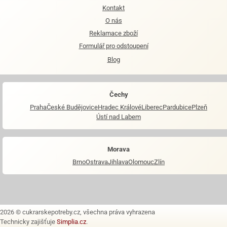
Kontakt
O nás
Reklamace zboží
Formulář pro odstoupení
Blog
Čechy
Praha
České Budějovice
Hradec Králové
Liberec
Pardubice
Plzeň
Ústí nad Labem
Morava
Brno
Ostrava
Jihlava
Olomouc
Zlín
2026 © cukrarskepotreby.cz, všechna práva vyhrazena
Technicky zajišťuje
Simplia.cz
.