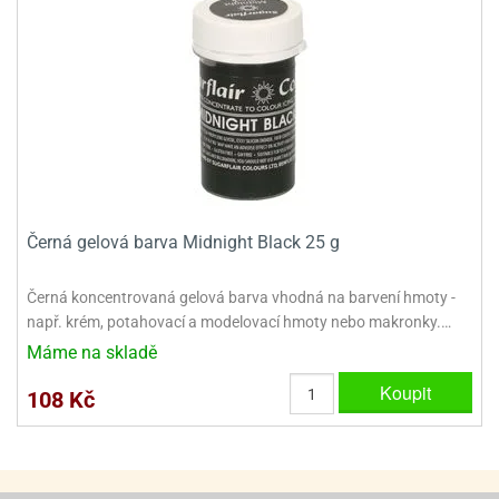
e
urfs
o
noušky
apkové
troly
aw
trol
Černá gelová barva Midnight Black 25 g
o
Černá koncentrovaná gelová barva vhodná na barvení hmoty -
noušky
olls
např. krém, potahovací a modelovací hmoty nebo makronky.…
Máme na skladě
olové
Koupit
108 Kč