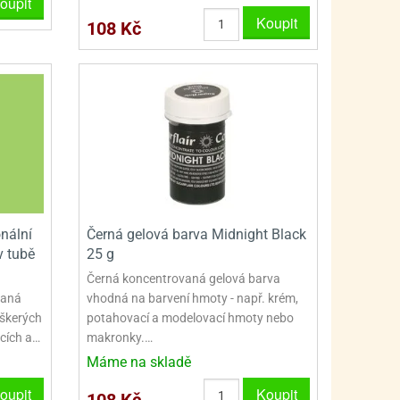
oupit
Koupit
108 Kč
onální
Černá gelová barva Midnight Black
v tubě
25 g
Černá koncentrovaná gelová barva
vaná
vhodná na barvení hmoty - např. krém,
eškerých
potahovací a modelovací hmoty nebo
cích a…
makronky.…
Máme na skladě
oupit
Koupit
108 Kč