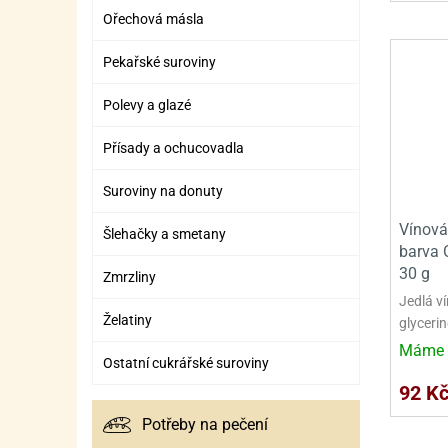
Ořechová másla
Pekařské suroviny
Polevy a glazé
Přísady a ochucovadla
Suroviny na donuty
Vínová
Šlehačky a smetany
barva 
30 g
Zmrzliny
Jedlá v
Želatiny
glycerin
Máme 
Ostatní cukrářské suroviny
92 K
Potřeby na pečení