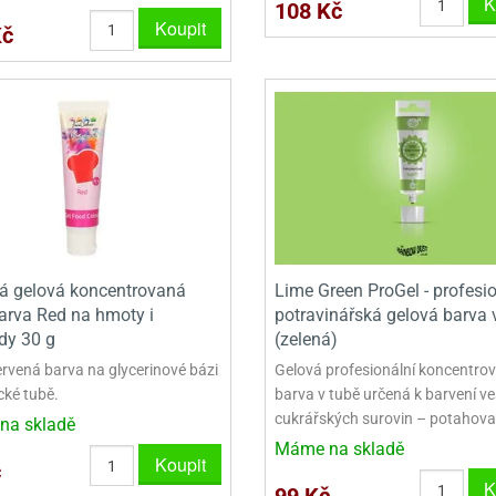
K
108 Kč
Koupit
Kč
VYKRAJOVÁTKA VELKÁ NA PERNÍKY
NEREZOVÉ VYKRAJOVAČKY
á gelová koncentrovaná
Lime Green ProGel - profesi
barva Red na hmoty i
potravinářská gelová barva 
dy 30 g
(zelená)
ervená barva na glycerinové bázi
Gelová profesionální koncentro
cké tubě.
barva v tubě určená k barvení v
cukrářských surovin – potahova
na skladě
Máme na skladě
Koupit
č
K
99 Kč