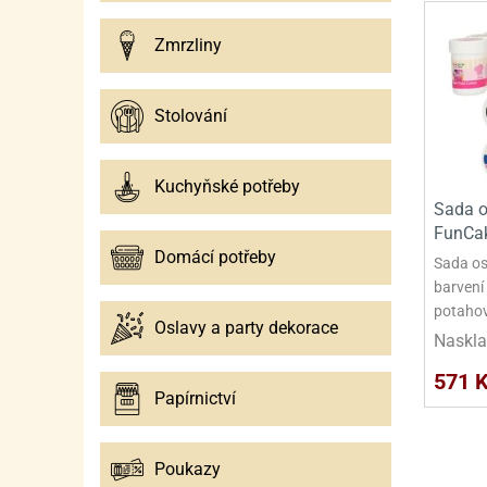
Zmrzliny
Stolování
Kuchyňské potřeby
Sada o
FunCa
Domácí potřeby
Sada os
barvení
potahov
Oslavy a party dekorace
Naskla
571 
Papírnictví
Poukazy