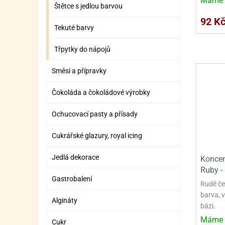
Máme 
SURO
SUR
Štětce s jedlou barvou
92 K
ŠLEH
ŠLE
Tekuté barvy
ZMR
Třpytky do nápojů
ŽEL
Směsi a přípravky
OSTA
OSTA
Čokoláda a čokoládové výrobky
Ochucovací pasty a přísady
Cukrářské glazury, royal icing
Jedlá dekorace
Koncen
Ruby -
Gastrobalení
Rudě če
barva, 
Algináty
bázi.
Máme 
Cukr