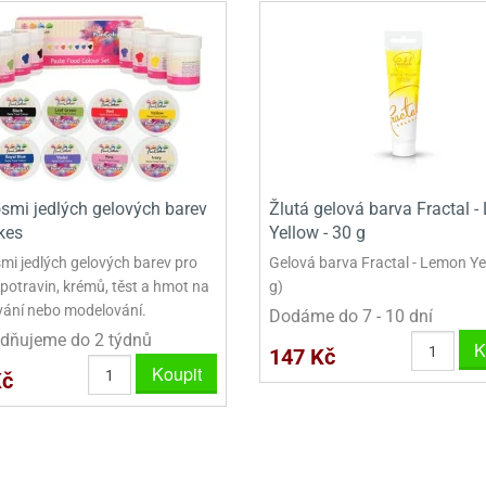
smi jedlých gelových barev
Žlutá gelová barva Fractal 
kes
Yellow - 30 g
mi jedlých gelových barev pro
Gelová barva Fractal - Lemon Ye
 potravin, krémů, těst a hmot na
g)
ání nebo modelování.
Dodáme do 7 - 10 dní
dňujeme do 2 týdnů
K
147 Kč
Koupit
Kč