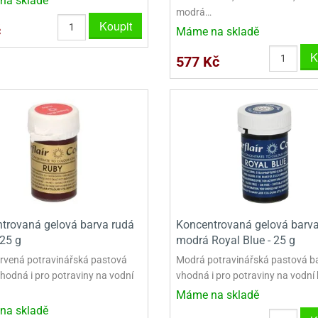
na skladě
VINY NA DONUTY
OVINY NA DONUTY
POLEVA V PECKÁCH
GRILÁŠ (GRILIÁŽ)
VYKRAJOVÁTKA - VÁNOCE
modrá…
Koupit
č
AČKY A SMETANY
HAČKY A SMETANY
DRIP POLEVY
ZTUŽOVAČE ŠLEHAČKY
VYKRAJOVÁTKA - VELIKONOCE
Máme na skladě
K
ZLINY
ZMRZLINY
ROSTLINNÉ ŠLEHAČKY
VYKRAJOVÁTKA - ZVÍŘATA
577 Kč
ATINY
ŽELATINY
ŽIVOČIŠNÉ ŠLEHAČKY
VYKRAJOVÁTKA - ROSTLINY
TNÍ CUKRÁŘSKÉ SUROVINY
TNÍ CUKRÁŘSKÉ SUROVINY
JEDLÉ CHLADÍCÍ SPREJE
VYKRAJOVÁTKA - DOPRAVA
VYKRAJOVÁTKA - BUDOVY
VYKRAJOVÁTKA - OSTATNÍ
SADY VYKRAJOVÁTEK - OSTATNÍ
trovaná gelová barva rudá
Koncentrovaná gelová barv
SADY VYKRAJOVÁTEK - VÁNOCE
 25 g
modrá Royal Blue - 25 g
SADY VYKRAJOVÁTEK - VELIKONOCE
rvená potravinářská pastová
Modrá potravinářská pastová b
vhodná i pro potraviny na vodní
vhodná i pro potraviny na vodní 
VYKLÁPĚCÍ FORMIČKY
Máme na skladě
na skladě
VYKRAJOVÁTKA - HNĚTYNKY, NA KO