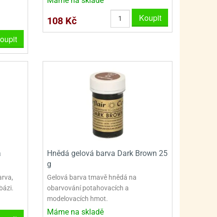
Máme na skladě
PRO FANOUŠKY ŠMOULŮ - THE SMURFS
SKLENĚNÉ DÓZY A LAHVE
Koupit
108 Kč
PRO FANOUŠKY TLAPKOVÉ PATROLY - PAW PATRO
VAKUOVÉ UCHOVÁNÍ POTRAVIN
oupit
PRO FANOUŠKY TROLLS - TROLOVÉ
PLECHOVÉ KRABIČKY
a
Hnědá gelová barva Dark Brown 25
g
arva,
Gelová barva tmavě hnědá na
bázi.
obarvování potahovacích a
modelovacích hmot.
Máme na skladě
BLIHY