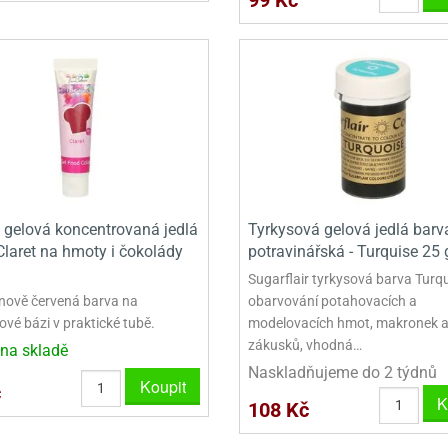
 gelová koncentrovaná jedlá
Tyrkysová gelová jedlá barv
Claret na hmoty i čokolády
potravinářská - Turquise 25 
Sugarflair tyrkysová barva Turq
ínově červená barva na
obarvování potahovacích a
ové bázi v praktické tubě.
modelovacích hmot, makronek a
zákusků, vhodná…
na skladě
Naskladňujeme do 2 týdnů
Koupit
č
K
108 Kč