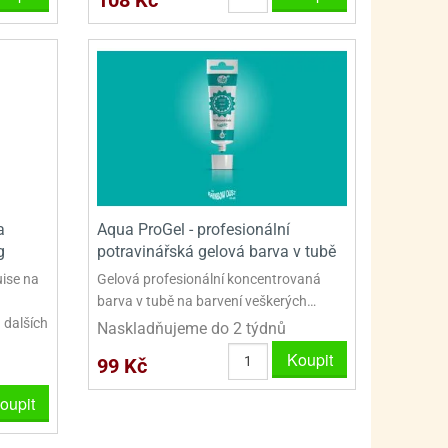
a
Aqua ProGel - profesionální
g
potravinářská gelová barva v tubě
uise na
Gelová profesionální koncentrovaná
barva v tubě na barvení veškerých…
 dalších
Naskladňujeme do 2 týdnů
Koupit
99 Kč
oupit