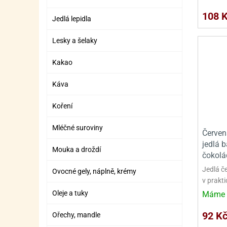
108 
Jedlá lepidla
Lesky a šelaky
Kakao
Káva
Koření
Mléčné suroviny
Červen
jedlá 
Mouka a droždí
čokolá
Jedlá č
Ovocné gely, náplně, krémy
v prakti
Oleje a tuky
Máme 
92 K
Ořechy, mandle