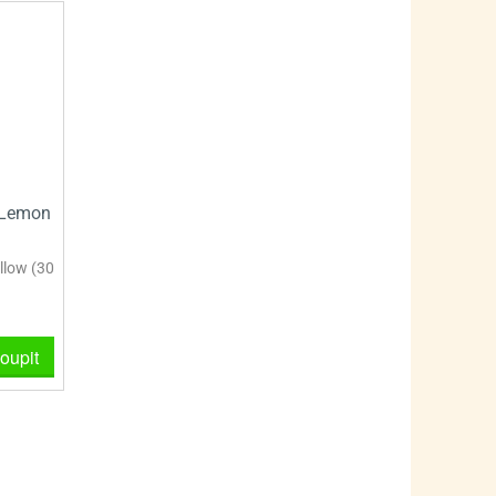
- Lemon
llow (30
oupit