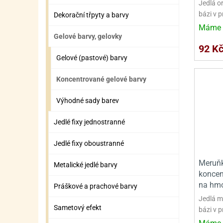
Jedlá o
ZÁBAVNÉ HRAČKY, DOPLŇKY
VÝROBA SLIZU
BOXY A TAŠKY NA POMŮCKY
OTOČ
SILI
PŘEN
K
bázi v 
Dekorační třpyty a barvy
ZÁBAVNÍ PYROTECHNIKA
FLAMBOVACÍ PISTOL
SEPA
KO
Máme 
Gelové barvy, gelovky
MLÉČ
ML
92 K
Gelové (pastové) barvy
MOUK
M
Koncentrované gelové barvy
NÁPL
N
Výhodné sady barev
OLEJ
Jedlé fixy jednostranné
OŘEC
O
Jedlé fixy oboustranné
OŘEC
O
Meruňk
PEKA
PEK
Metalické jedlé barvy
koncen
POLE
P
na hmo
Práškové a prachové barvy
Jedlá m
PŘÍS
PŘÍS
Sametový efekt
bázi v p