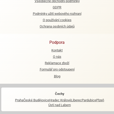
Všeobecné obchodní podmínky
GDPR
e
Podmínky užití webového rozhraní
urfs
O používání cookies
o
Ochrana osobních údajů
noušky
apkové
troly
Podpora
aw
Kontakt
trol
O nás
o
Reklamace zboží
noušky
Formulář pro odstoupení
olls
Blog
olové
Čechy
Praha
České Budějovice
Hradec Králové
Liberec
Pardubice
Plzeň
Ústí nad Labem