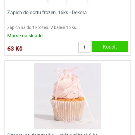
dlé
travin
ířata
ladící
o
Zápich do dortu frozen, 16ks - Dekora
reje
noušky
echové
krajovátka
áša
abičky
Zápich na dort Frozen. V balení 16 ks.
stliny
edvěd
Máme na skladě
krajovátka
o
Koupit
63 Kč
noušky
prava
dvídka
ú
krajovátka
nnie-
dovy
e-
krajovátka
ooh
o
tatní
noušky
ady
ckey
krajovátek
ouse
tatní
nnie