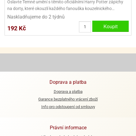
Oslavte Temné umění s těmito oficiálními Harry Potter zápichy
ooby-
na dorty, které okouzlí každého fanouška kouzelnického…
rezové
oo
krajovačky
Naskladňujeme do 2 týdnů
o
Koupit
192 Kč
noušky
pongeBoba
o
noušky
ar
rs
ězdné
lky
Doprava a platba
Doprava a platba
o
noušky
Garance bezplatného vrácení zboží
per
Info pro odstoupení od smlouvy
rio
o
Právní informace
noušky
oulů