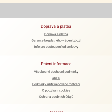
ooby-
rezové
oo
krajovačky
o
noušky
Doprava a platba
pongeBoba
Doprava a platba
o
Garance bezplatného vrácení zboží
noušky
Info pro odstoupení od smlouvy
ar
rs
ězdné
Právní informace
lky
Všeobecné obchodní podmínky
o
GDPR
noušky
Podmínky užití webového rozhraní
per
O používání cookies
rio
Ochrana osobních údajů
o
noušky
oulů