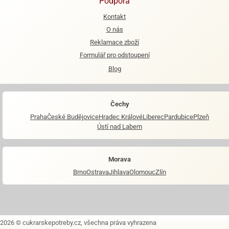
Podpora
Kontakt
e
urfs
O nás
Reklamace zboží
o
Formulář pro odstoupení
noušky
apkové
Blog
troly
aw
Čechy
trol
Praha
České Budějovice
Hradec Králové
Liberec
Pardubice
Plzeň
o
Ústí nad Labem
noušky
olls
Morava
olové
Brno
Ostrava
Jihlava
Olomouc
Zlín
2026 © cukrarskepotreby.cz, všechna práva vyhrazena