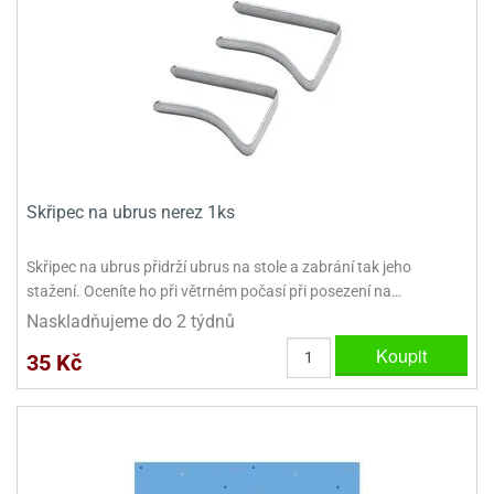
dlé
travin
ířata
ladící
o
reje
noušky
echové
krajovátka
áša
abičky
stliny
edvěd
krajovátka
o
noušky
prava
dvídka
Skřipec na ubrus nerez 1ks
ú
krajovátka
Skřipec na ubrus přidrží ubrus na stole a zabrání tak jeho
nnie-
dovy
stažení. Oceníte ho při větrném počasí při posezení na…
e-
krajovátka
ooh
Naskladňujeme do 2 týdnů
Koupit
o
35 Kč
tatní
noušky
ady
ckey
krajovátek
ouse
tatní
nnie