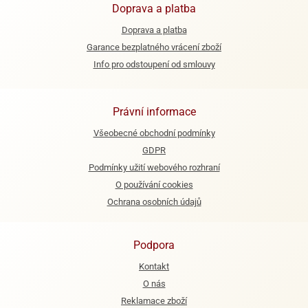
Doprava a platba
e
Doprava a platba
urfs
Garance bezplatného vrácení zboží
o
Info pro odstoupení od smlouvy
noušky
apkové
troly
Právní informace
aw
Všeobecné obchodní podmínky
trol
GDPR
Podmínky užití webového rozhraní
o
noušky
O používání cookies
olls
Ochrana osobních údajů
olové
Podpora
Kontakt
O nás
Reklamace zboží