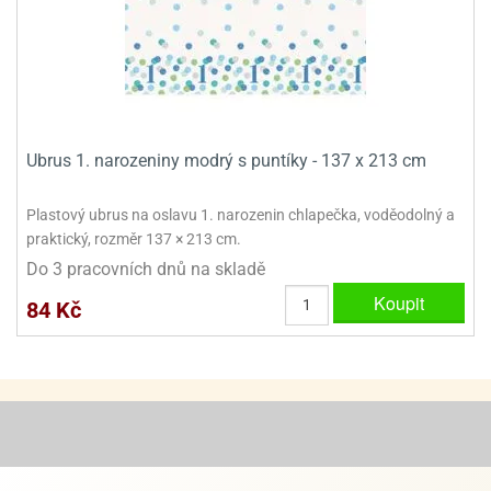
ooby-
rezové
oo
krajovačky
o
noušky
pongeBoba
Ubrus 1. narozeniny modrý s puntíky - 137 x 213 cm
o
noušky
ar
Plastový ubrus na oslavu 1. narozenin chlapečka, voděodolný a
rs
praktický, rozměr 137 × 213 cm.
Do 3 pracovních dnů na skladě
ězdné
lky
Koupit
84 Kč
o
noušky
per
rio
o
noušky
oulů