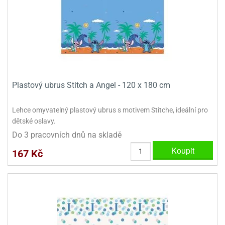
ady
o
krajovátek
noušky
imoňů
noce
nions
ady
krajovátek
o
noušky
Plastový ubrus Stitch a Angel - 120 x 180 cm
likonoce
necraft
klápěcí
o
Lehce omyvatelný plastový ubrus s motivem Stitche, ideální pro
rmičky
noušky
dětské oslavy.
y
krajovátka
Do 3 pracovních dnů na skladě
tle
ony
Koupit
167 Kč
ětynky,
o
blihy
noušky
incezen
krajovátka
sney
lká
o
rníky
noušky