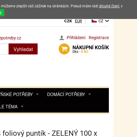
ak můžeme zlepšit váš zážitek na stránkách. Pokud máte rádi
dlouhé čtení
, v
dových výrobků
m
CZK
EUR
CZ
Přihlášení
Registrace
potreby.cz
NÁKUPNÍ
KOŠÍK
Vyhledat
0
ks -
0 Kč
ŇSKÉ POTŘEBY
DOMÁCÍ POTŘEBY
ŘENKY, KOŘENKY
LE TÉMA
DEKORACE DO BYTU
SAMOLEPKY NA 
TA, DESINFEKCE, OCHRANA
Y, POHÁDKY A HRY
PRO FANOUŠKY ANGRY BIRDS
DROBNOSTI DO DOMÁCNOSTI
OZENINY
TĚNÍ KÁVOVARŮ
PRO FANOUŠKY BARBIE
NAROZENINOVÉ SVÍČKY
KOŠÍKY
 foliový puntík - ZELENÝ 100 x