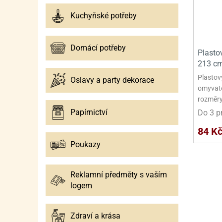
SURO
SUR
Kuchyňské potřeby
ŠLEH
ŠLE
ZMR
Domácí potřeby
Plasto
ŽEL
213 c
Plastov
Oslavy a party dekorace
OSTA
OSTA
omyvatel
rozměry
Papírnictví
Do 3 p
84 K
Poukazy
Reklamní předměty s vaším
logem
Zdraví a krása