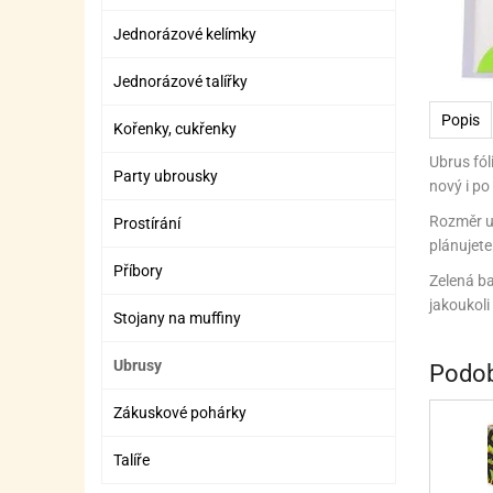
ZÁBAVNÉ HRAČKY, DOPLŇKY
VÝROBA SLIZU
BOXY A TAŠKY NA POMŮCKY
OTOČ
SILI
PŘEN
K
Jednorázové kelímky
ZÁBAVNÍ PYROTECHNIKA
FLAMBOVACÍ PISTOL
SEPA
KO
Jednorázové talířky
MLÉČ
ML
Popis
Kořenky, cukřenky
MOUK
M
Ubrus fól
Party ubrousky
nový i po
NÁPL
N
Rozměr ub
Prostírání
OLEJ
plánujete
Příbory
OŘEC
O
Zelená bar
jakoukoli
Stojany na muffiny
OŘEC
O
PEKA
PEK
Ubrusy
Podob
POLE
P
Zákuskové pohárky
PŘÍS
PŘÍS
Talíře