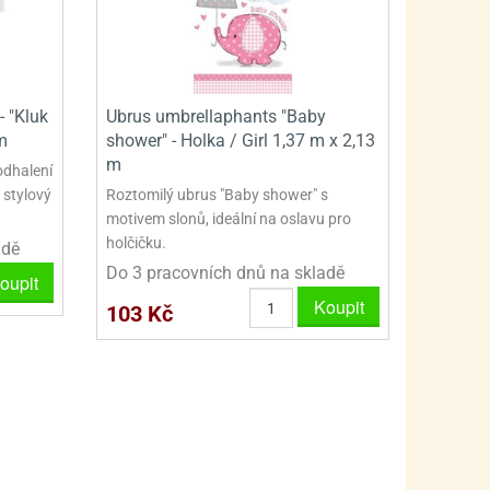
PRO FANOUŠKY ŠMOULŮ - THE SMURFS
SKLENĚNÉ DÓZY A LAHVE
PRO FANOUŠKY TLAPKOVÉ PATROLY - PAW PATRO
VAKUOVÉ UCHOVÁNÍ POTRAVIN
PRO FANOUŠKY TROLLS - TROLOVÉ
PLECHOVÉ KRABIČKY
- "Kluk
Ubrus umbrellaphants "Baby
m
shower" - Holka / Girl 1,37 m x 2,13
m
odhalení
 stylový
Roztomilý ubrus "Baby shower" s
motivem slonů, ideální na oslavu pro
holčičku.
adě
Do 3 pracovních dnů na skladě
oupit
Koupit
103 Kč
BLIHY