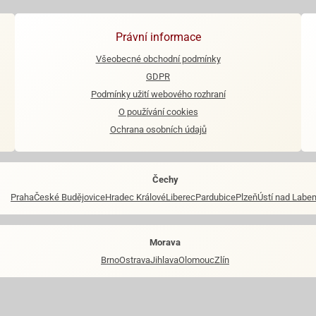
Právní informace
Všeobecné obchodní podmínky
GDPR
Podmínky užití webového rozhraní
O používání cookies
Ochrana osobních údajů
Čechy
Praha
České Budějovice
Hradec Králové
Liberec
Pardubice
Plzeň
Ústí nad Labe
Morava
Brno
Ostrava
Jihlava
Olomouc
Zlín