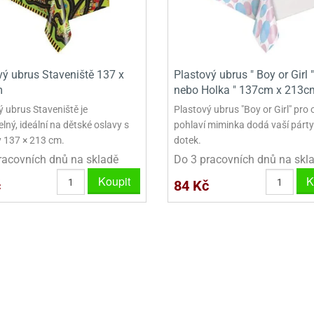
VINY NA DONUTY
OVINY NA DONUTY
POLEVA V PECKÁCH
GRILÁŠ (GRILIÁŽ)
VYKRAJOVÁTKA - VÁNOCE
AČKY A SMETANY
HAČKY A SMETANY
DRIP POLEVY
ZTUŽOVAČE ŠLEHAČKY
VYKRAJOVÁTKA - VELIKONOCE
ZLINY
ZMRZLINY
ROSTLINNÉ ŠLEHAČKY
VYKRAJOVÁTKA - ZVÍŘATA
vý ubrus Staveniště 137 x
Plastový ubrus " Boy or Girl "
ATINY
ŽELATINY
ŽIVOČIŠNÉ ŠLEHAČKY
VYKRAJOVÁTKA - ROSTLINY
m
nebo Holka " 137cm x 213c
ý ubrus Staveniště je
Plastový ubrus "Boy or Girl" pro 
TNÍ CUKRÁŘSKÉ SUROVINY
TNÍ CUKRÁŘSKÉ SUROVINY
JEDLÉ CHLADÍCÍ SPREJE
VYKRAJOVÁTKA - DOPRAVA
ný, ideální na dětské oslavy s
pohlaví miminka dodá vaší párty
 137 × 213 cm.
dotek.
VYKRAJOVÁTKA - BUDOVY
racovních dnů na skladě
Do 3 pracovních dnů na skl
VYKRAJOVÁTKA - OSTATNÍ
Koupit
K
č
84 Kč
SADY VYKRAJOVÁTEK - OSTATNÍ
SADY VYKRAJOVÁTEK - VÁNOCE
SADY VYKRAJOVÁTEK - VELIKONOCE
VYKLÁPĚCÍ FORMIČKY
VYKRAJOVÁTKA - HNĚTYNKY, NA KO