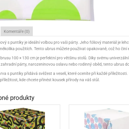
NÉ STOJANY NA ZDOBENÍ (LAZY SUSAN)
KONOVÉ FORMY NA BONBÓNY
ÁŠENÍ DORTŮ A DEZERTŮ
ÁVA
VYPICHOVAČE
KÁVA
TEKUTÉ BARVY
PEKÁČE A PLECHY
VLAŽOVKY NA CHLEBA
NOŽE
RACE A VÝZTUHY DORTŮ
ŘENÍ
KOŘENÍ
TŘPYTKY DO NÁPOJŮ
PODLOŽKY NA VYVALOVÁNÍ
CHLEBNÍKY A CHLEBOVKY
NÉ SUROVINY
ÉČNÉ SUROVINY
RELIÉFNÍ PODLOŽKY
PÁN
P
Komentáře (0)
A A DROŽDÍ
OUKA A DROŽDÍ
MANDLOVÁ MOUKA
SILIKONOVÉ FORMY NA PEČENÍ
iový s puntíky je ideální volbou pro vaši párty. Jeho fóliový materiál je l
 několika použitích. Tento ubrus můžete používat opakovaně, což ho činí
NĚ A KRÉMY
ÁPLNĚ A KRÉMY
SILIKONOVÉ RUKAVICE A PODLOŽKY
KRÉMY
rusu 100 × 130 cm je perfektní pro většinu stolů. Díky svému univerzálním
E A TUKY
OLEJE A TUKY
NÁPLNĚ
SÍTA
STRUH
 zahradní párty, narozeninovou oslavu nebo rodinný oběd, tento ubrus d
HY, MANDLE
ŘECHY, MANDLE
MARMELÁDY, DŽEMY
MANDLOVÁ MOUKA
VÁHY
TÁCY,
va s puntíky přidává svěžest a veselí, které oceníte při každé příležitosti. 
 příležitost, kde chcete přinést kousek přírody na váš stůl.
HOVÁ MÁSLA
ŘECHOVÁ MÁSLA
OCHUCOVACÍ PASTY, AROMATA
VYKRAJOVÁTKA
3D VYKRAJOVÁTKA
ŘSKÉ SUROVINY
AŘSKÉ SUROVINY
ZAPÉKACÍ MÍSY
VYKRAJOVÁTKA NA HRNEČEK
UKLÁ
né produkty
VY A GLAZÉ
OLEVY A GLAZÉ
ZRCADLOVÉ POLEVY
NETRADIČNÍ VYKRAJOVÁTKA
ZAVAŘ
ADY A OCHUCOVADLA
ADY A OCHUCOVADLA
TUKOVÉ POLEVY
POTRAVINÁŘSKÉ AROMA
VYKRAJOVÁTKA KLASICKÁ