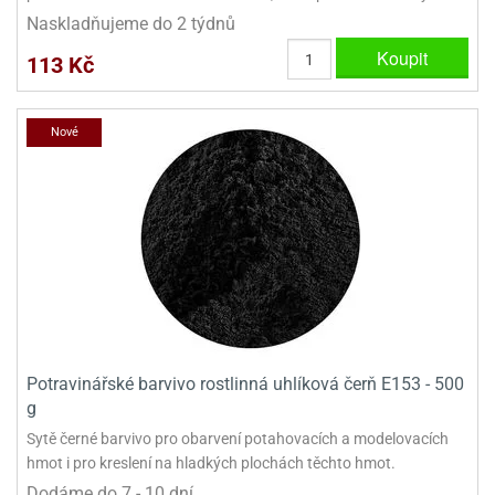
Naskladňujeme do 2 týdnů
Koupit
113 Kč
Nové
Potravinářské barvivo rostlinná uhlíková čerň E153 - 500
g
Sytě černé barvivo pro obarvení potahovacích a modelovacích
hmot i pro kreslení na hladkých plochách těchto hmot.
Dodáme do 7 - 10 dní