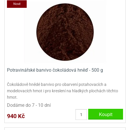
Nové
Potravinářské barvivo čokoládová hněď - 500 g
Čokoládově hnědé barvivo pro obarvení potahovacích a
modelovacích hmot i pro kreslení na hladkých plochách těchto
hmot.
Dodáme do 7 - 10 dní
Koupit
940 Kč