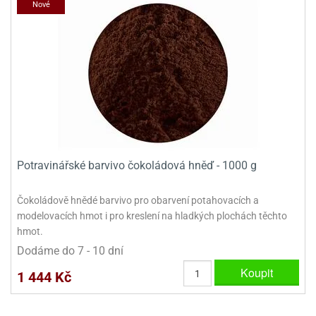
Nové
Potravinářské barvivo čokoládová hněď - 1000 g
Čokoládově hnědé barvivo pro obarvení potahovacích a
modelovacích hmot i pro kreslení na hladkých plochách těchto
hmot.
Dodáme do 7 - 10 dní
Koupit
1 444 Kč