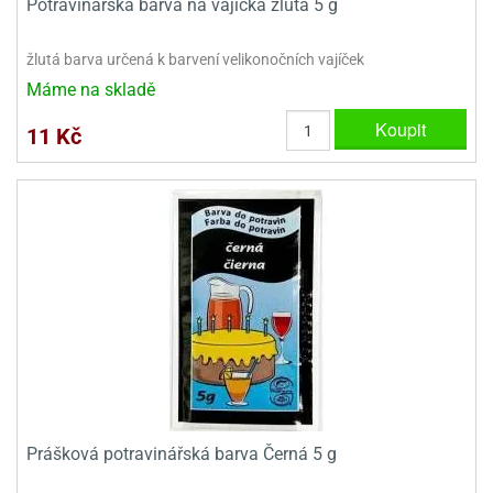
Potravinářská barva na vajíčka žlutá 5 g
žlutá barva určená k barvení velikonočních vajíček
Máme na skladě
Koupit
11 Kč
Prášková potravinářská barva Černá 5 g