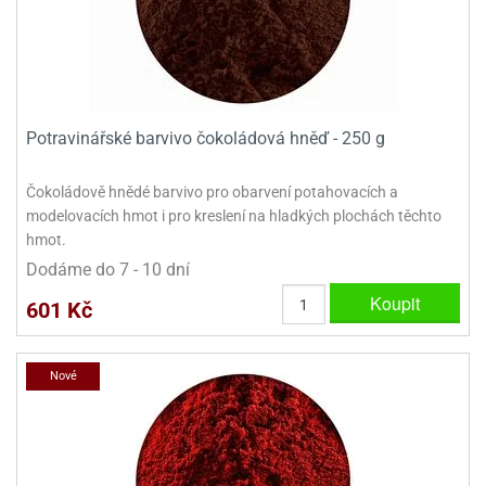
Potravinářské barvivo čokoládová hněď - 250 g
Čokoládově hnědé barvivo pro obarvení potahovacích a
modelovacích hmot i pro kreslení na hladkých plochách těchto
hmot.
Dodáme do 7 - 10 dní
Koupit
601 Kč
Nové