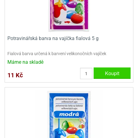
ooby-
rezové
oo
krajovačky
o
noušky
pongeBoba
Potravinářská barva na vajíčka fialová 5 g
o
noušky
Fialová barva určená k barvení velikonočních vajíček
ar
Máme na skladě
rs
Koupit
11 Kč
ězdné
lky
o
noušky
per
rio
o
noušky
oulů