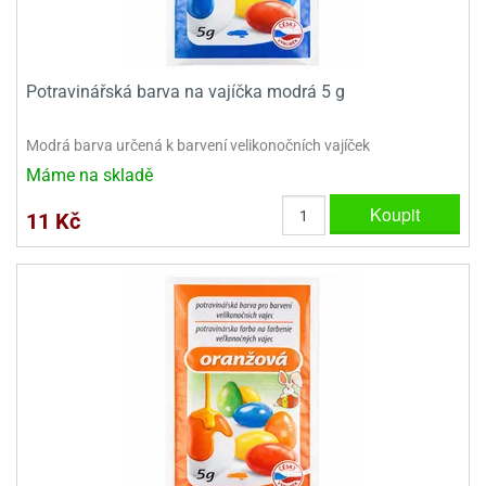
e
urfs
Potravinářská barva na vajíčka modrá 5 g
o
noušky
apkové
Modrá barva určená k barvení velikonočních vajíček
troly
Máme na skladě
aw
Koupit
11 Kč
trol
o
noušky
olls
olové