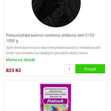
ady
o
krajovátek
noušky
imoňů
noce
nions
ady
krajovátek
o
Potravinářské barvivo rostlinná uhlíková čerň E153 -
noušky
1000 g
likonoce
necraft
Sytě černé barvivo pro obarvení potahovacích a modelovacích
klápěcí
o
hmot i pro kreslení na hladkých plochách těchto hmot.
rmičky
noušky
Máme na skladě
y
krajovátka
tle
Koupit
823 Kč
ony
ětynky,
o
blihy
noušky
incezen
krajovátka
sney
lká
o
rníky
noušky