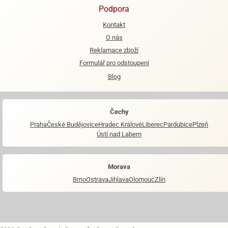
Podpora
Kontakt
O nás
Reklamace zboží
Formulář pro odstoupení
Blog
Čechy
Praha
České Budějovice
Hradec Králové
Liberec
Pardubice
Plzeň
Ústí nad Labem
Morava
Brno
Ostrava
Jihlava
Olomouc
Zlín